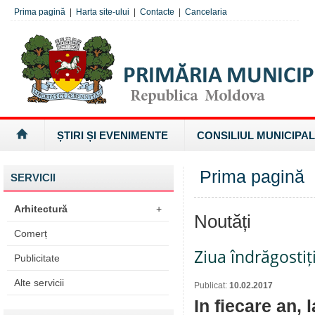
Prima pagină
|
Harta site-ului
|
Contacte
|
Cancelaria
ȘTIRI ȘI EVENIMENTE
CONSILIUL MUNICIPAL
Prima pagină
SERVICII
Arhitectură
+
Noutăți
Comerț
Ziua îndrăgostiț
Publicitate
Alte servicii
Publicat:
10.02.2017
In fiecare an, 