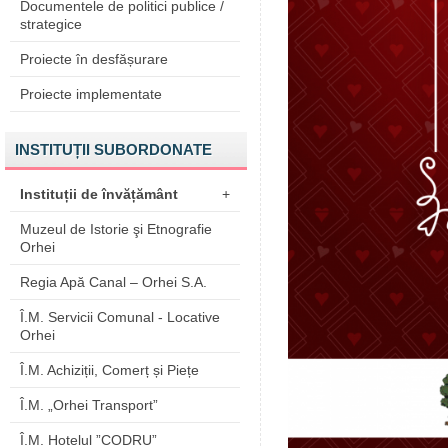
Documentele de politici publice /
strategice
Proiecte în desfășurare
Proiecte implementate
INSTITUȚII SUBORDONATE
Instituții de învățământ
+
Muzeul de Istorie şi Etnografie
Orhei
Regia Apă Canal – Orhei S.A.
Î.M. Servicii Comunal - Locative
Orhei
Î.M. Achiziții, Comerț și Piețe
Î.M. „Orhei Transport”
Î.M. Hotelul ”CODRU”