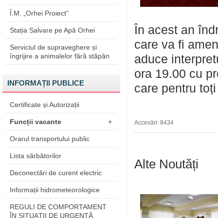
Î.M. „Orhei Proiect”
În acest an îndr
Stația Salvare pe Apă Orhei
care va fi amena
Serviciul de supraveghere și
îngrijire a animalelor fără stăpân
aduce interpret
ora 19.00 cu p
INFORMAȚII PUBLICE
care pentru toț
Certificate și Autorizații
Funcții vacante
+
Accesări: 8434
Orarul transportului public
Lista sărbătorilor
Alte Noutăți
Deconectări de curent electric
Informații hidrometeorologice
REGULI DE COMPORTAMENT
ÎN SITUAŢII DE URGENŢĂ