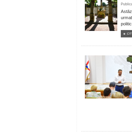
Public
Astăzi
urmat
politi
CIT