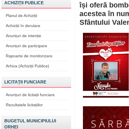
ACHIZIȚII PUBLICE
își oferă bombo
acestea în num
Planul de Achiziții
Sfântului Valen
Achiziții în derulare
Anunțuri de intenție
Anunțuri de participare
Rapoarte de monitorizare
Arhiva (Achiziții Publice)
LICITAȚII FUNCIARE
Anunțuri de licitații funciare
Rezultatele licitațiilor
BUGETUL MUNICIPIULUI
ORHEI