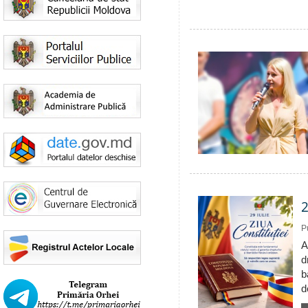
2
P
A
d
b
d