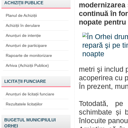
ACHIZIȚII PUBLICE
modernizarea ş
continuă în for
Planul de Achiziții
nopate pentru f
Achiziții în derulare
Anunțuri de intenție
Anunțuri de participare
Rapoarte de monitorizare
Arhiva (Achiziții Publice)
metri şi includ
acoperirea cu pi
LICITAȚII FUNCIARE
În prezent, mun
Anunțuri de licitații funciare
Totodată, pe 
Rezultatele licitațiilor
schimbate și bo
înlocuite panour
BUGETUL MUNICIPIULUI
ORHEI