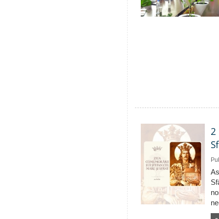
2
S
Pub
As
Sf
no
ne