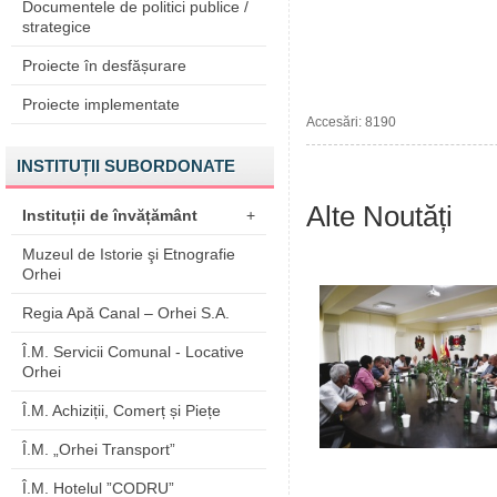
Documentele de politici publice /
strategice
Proiecte în desfășurare
Proiecte implementate
Accesări: 8190
INSTITUȚII SUBORDONATE
Alte Noutăți
Instituții de învățământ
+
Muzeul de Istorie şi Etnografie
Orhei
Regia Apă Canal – Orhei S.A.
Î.M. Servicii Comunal - Locative
Orhei
Î.M. Achiziții, Comerț și Piețe
Î.M. „Orhei Transport”
Î.M. Hotelul ”CODRU”