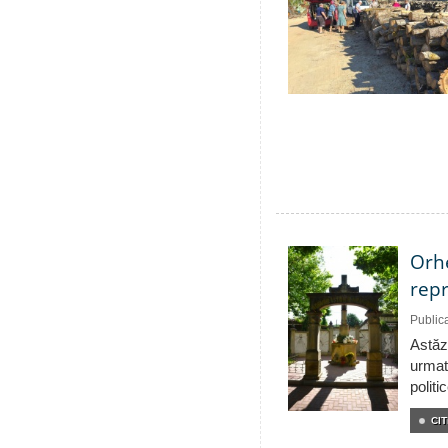
Orhe
repr
Public
Astăzi
urmat
politi
CIT