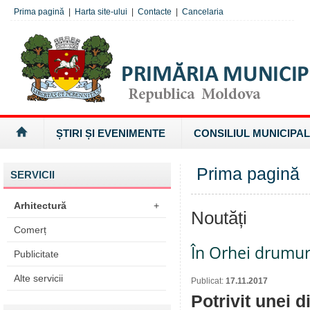
Prima pagină
|
Harta site-ului
|
Contacte
|
Cancelaria
ȘTIRI ȘI EVENIMENTE
CONSILIUL MUNICIPAL
Prima pagină
SERVICII
Arhitectură
+
Noutăți
Comerț
În Orhei drumur
Publicitate
Alte servicii
Publicat:
17.11.2017
Potrivit unei d