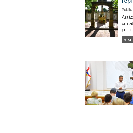
repr
Public
Astăzi
urmat
politi
CIT