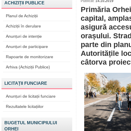
Publicat:
14.10.2019
ACHIZIȚII PUBLICE
Primăria Orhei
Planul de Achiziții
capital, ampla
asigură accesu
Achiziții în derulare
orașului. Strad
Anunțuri de intenție
parte din plan
Anunțuri de participare
Autoritățile lo
Rapoarte de monitorizare
câtorva proiec
Arhiva (Achiziții Publice)
LICITAȚII FUNCIARE
Anunțuri de licitații funciare
Rezultatele licitațiilor
BUGETUL MUNICIPIULUI
ORHEI