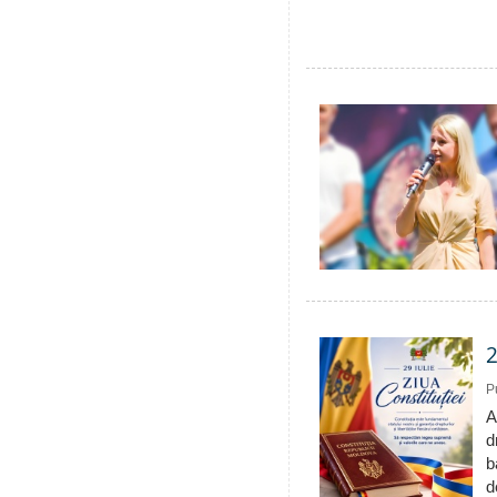
2
P
A
d
b
d