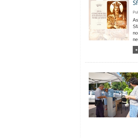
S
Pub
As
Sf
no
ne