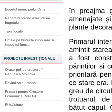
în preajma g
Bugetul municipiului Orhei
amenajate și s
Raporturi privind executarea
bugetului
plante decora
Taxe locale
Primarul inte
Cotele pe bunurile imobiliare și
impozitul funciar
amintit stare
a fost const
PROIECTE INVESTIȚIONALE
părinților și 
Orașe-poli de creștere în
prioritară pe
Republica Moldova
ce stare era.
Revitalizare urbană
greu de circul
Primarii pentru Creștere
Economică (M4EG)
trotuarul, de
EU4Culture
bătut capul. 