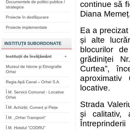
Documentele de politici publice /
continue să fi
strategice
Diana Memeț
Proiecte în desfășurare
Proiecte implementate
Ea a precizat 
și alte lucr
INSTITUȚII SUBORDONATE
blocurilor de
Instituții de învățământ
+
grădiniței N
Curtea”, înc
Muzeul de Istorie şi Etnografie
Orhei
aproximativ
Regia Apă Canal – Orhei S.A.
locative.
Î.M. Servicii Comunal - Locative
Orhei
Strada Valeri
Î.M. Achiziții, Comerț și Piețe
și calitativ
Î.M. „Orhei Transport”
Întreprinder
Î.M. Hotelul ”CODRU”