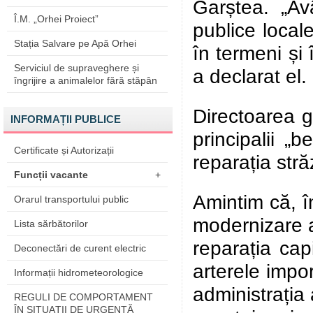
Garștea. „Avâ
Î.M. „Orhei Proiect”
publice local
Stația Salvare pe Apă Orhei
în termeni și 
Serviciul de supraveghere și
a declarat el.
îngrijire a animalelor fără stăpân
Directoarea gr
INFORMAȚII PUBLICE
principalii „b
Certificate și Autorizații
reparația stră
Funcții vacante
+
Amintim că, î
Orarul transportului public
modernizare a 
Lista sărbătorilor
reparația cap
Deconectări de curent electric
arterele impor
Informații hidrometeorologice
administrația 
REGULI DE COMPORTAMENT
ÎN SITUAŢII DE URGENŢĂ