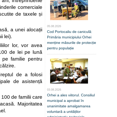
ni, întreprinderile 
inderile comerciale 
cutite de taxele și 
05.08.2026
, a unei alocații 
Cod Portocaliu de caniculă:
 lei).
Primăria municipiului Orhei
menține măsurile de protecție
ilor lor, vor avea 
pentru populație
100 de lei pe lună 
 pe familie pentru 
ălzire.
eptul de a folosi 
ipale de asistență 
03.08.2026
Orhei a ales viitorul. Consiliul
00 de familii care 
municipal a aprobat în
acasă. Majoritatea 
unanimitate amalgamarea
el.
voluntară a unităților