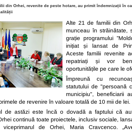
lii din Orhei, revenite de peste hotare, au primit îndemnizații în 
lității
Alte 21 de familii din Orh
munceau în străinătate, s-
grație programului ”Mol
inițiat și lansat de Prim
Aceste familii revenite 
repatriați și vor ben
oportunitățile pe care le o
Împreună cu recunoașt
statutului de "persoană c
municipiu", beneficiarii a
 primele de revenire în valoare totală de 10 mii de lei.
 de astăzi este încă o dovadă a faptului că autor
rhei continuă toate proiectele, inclusiv sociale, lans
 viceprimarul de Orhei, Maria Cravcenco. „Av