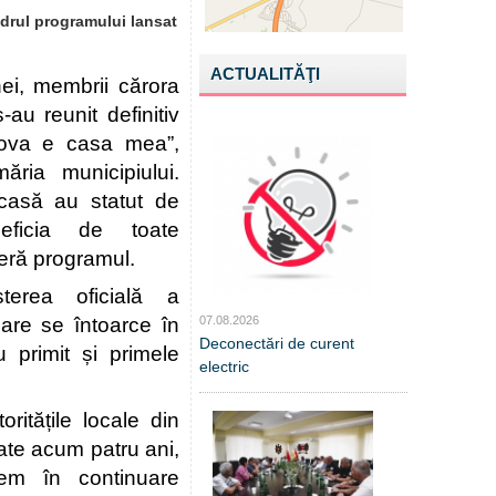
cadrul programului lansat
ACTUALITĂŢI
ei, membrii cărora 
au reunit definitiv 
dova e casa mea”, 
ăria municipiului. 
acasă au statut de 
eficia de toate 
feră programul.
erea oficială a 
are se întoarce în 
07.08.2026
Deconectări de curent
u primit și primele 
electric
itățile locale din 
ate acum patru ani, 
em în continuare 