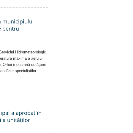
a municipiului
e pentru
Serviciul Hidrometeorologic
eratura maximă a aerului
i Orhei îndeamnă cetățenii
dările specialiștilor
cipal a aprobat în
a unităților