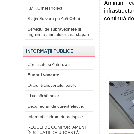
Amintim c
Î.M. „Orhei Proiect”
infrastructu
continuă de
Stația Salvare pe Apă Orhei
Serviciul de supraveghere și
îngrijire a animalelor fără stăpân
INFORMAȚII PUBLICE
Certificate și Autorizații
Funcții vacante
+
Orarul transportului public
Lista sărbătorilor
Deconectări de curent electric
Informații hidrometeorologice
REGULI DE COMPORTAMENT
ÎN SITUAŢII DE URGENŢĂ