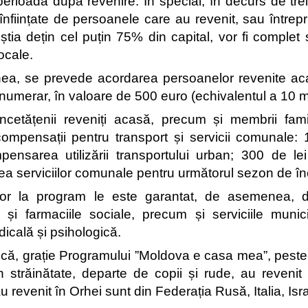
erioadă după revenire. În special, în decurs de trei a
 înființate de persoanele care au revenit, sau întrepr
știa dețin cel puțin 75% din capital, vor fi complet s
ocale.
a, se prevede acordarea persoanelor revenite acasă
numerar, în valoare de 500 euro (echivalentul a 10 mii
ncetățenii reveniți acasă, precum și membrii famili
compensații pentru transport și servicii comunale: 
ensarea utilizării transportului urban; 300 de lei
 serviciilor comunale pentru următorul sezon de înc
ților la program le este garantat, de asemenea, dr
și farmaciile sociale, precum și serviciile munic
dicală și psihologică.
ă, grație Programului ”Moldova e casa mea”, peste 1
străinătate, departe de copii și rude, au revenit 
u revenit în Orhei sunt din Federația Rusă, Italia, Isra