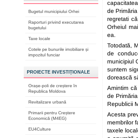
capacitatea 
de Primăria
Bugetul municipiului Orhei
regretati c
Raporturi privind executarea
Orheiul mai 
bugetului
ea.
Taxe locale
Totodată, M
Cotele pe bunurile imobiliare și
de conduce
impozitul funciar
municipiul 
suntem sigu
PROIECTE INVESTIȚIONALE
dorească să
Orașe-poli de creștere în
Amintim că 
Republica Moldova
de Primăria
Revitalizare urbană
Republicii 
Primarii pentru Creștere
Acesta prev
Economică (M4EG)
membrilor fa
EU4Culture
taxele local