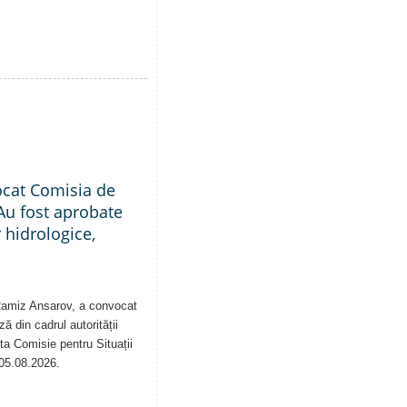
ocat Comisia de
Au fost aprobate
 hidrologice,
 Ramiz Ansarov, a convocat
ă din cadrul autorității
sta Comisie pentru Situații
 05.08.2026.