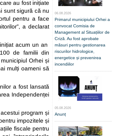
are au fost inițiate 
i sunt sigură că nu 
06.08.2026
rtul pentru a face 
Primarul municipiului Orhei a
convocat Comisia de
orilor”, a declarat 
Management al Situațiilor de
Criză. Au fost aprobate
nițiat acum un an  
măsuri pentru gestionarea
riscurilor hidrologice,
00 de familii din 
energetice și prevenirea
municipiul Orhei și 
incendiilor
ai mulți oameni să 
ilor a fost lansată 
area Independenței 
05.08.2026
acestui program și 
Anunț
pentru impozitele și 
iile fiscale pentru 