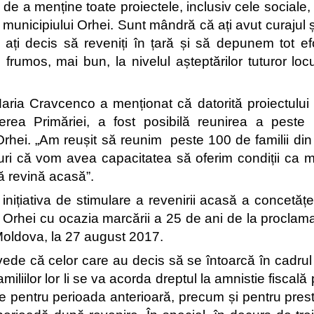
de a menține toate proiectele, inclusiv cele sociale, c
 municipiului Orhei. Sunt mândră că ați avut curajul ș
ă ați decis să reveniți în țară și să depunem tot efo
frumos, mai bun, la nivelul așteptărilor tuturor locuit
aria Cravcenco a menționat că datorită proiectului i
rea Primăriei, a fost posibilă reunirea a peste 1
Orhei. „Am reușit să reunim  peste 100 de familii din 
ri că vom avea capacitatea să oferim condiții ca m
 revină acasă”.
inițiativa de stimulare a revenirii acasă a concetățen
 Orhei cu ocazia marcării a 25 de ani de la proclam
Moldova, la 27 august 2017.
ede că celor care au decis să se întoarcă în cadrul 
miliilor lor li se va acorda dreptul la amnistie fiscală 
e pentru perioada anterioară, precum și pentru prestaț