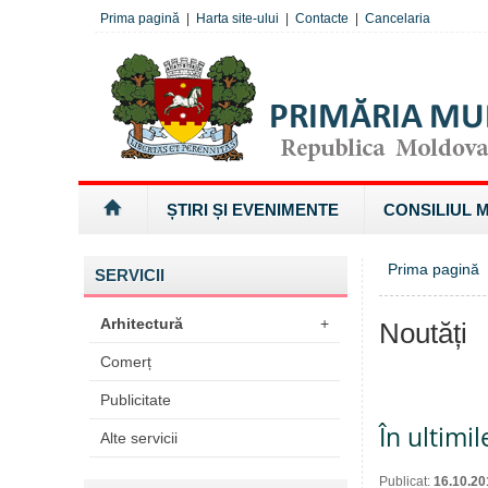
Prima pagină
|
Harta site-ului
|
Contacte
|
Cancelaria
ȘTIRI ȘI EVENIMENTE
CONSILIUL 
Prima pagină
SERVICII
Arhitectură
+
Noutăți
Comerț
Publicitate
În ultimil
Alte servicii
Publicat:
16.10.20