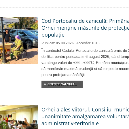
Cod Portocaliu de caniculă: Primări
Orhei menține măsurile de protecți
populație
Publicat:
05.08.2026
Accesări: 1013
În contextul Codului Portocaliu de caniculă emis de 
de Stat pentru perioada 5–6 august 2026, când temp
va atinge valori de +36…+38°C, Primăria municipiulu
să manifeste maximă prudență și să respecte recoman
pentru protejarea sănătății.
CITEŞTE MAI MULT...
Orhei a ales viitorul. Consiliul muni
unanimitate amalgamarea voluntară 
administrativ-teritoriale