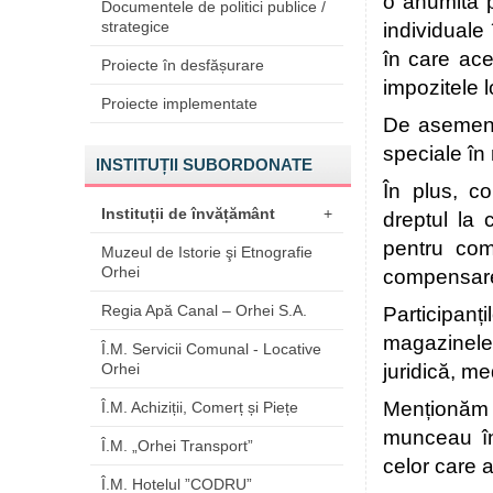
o anumită p
Documentele de politici publice /
strategice
individuale
în care ace
Proiecte în desfășurare
impozitele l
Proiecte implementate
De asemene
speciale în 
INSTITUȚII SUBORDONATE
În plus, co
Instituții de învățământ
+
dreptul la 
pentru comp
Muzeul de Istorie şi Etnografie
Orhei
compensarea
Regia Apă Canal – Orhei S.A.
Participan
magazinele 
Î.M. Servicii Comunal - Locative
Orhei
juridică, me
Menționăm c
Î.M. Achiziții, Comerț și Piețe
munceau în 
Î.M. „Orhei Transport”
celor care a
Î.M. Hotelul ”CODRU”