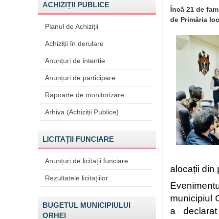
ACHIZIȚII PUBLICE
Încă 21 de fami
de Primăria loca
Planul de Achiziții
Achiziții în derulare
Anunțuri de intenție
Anunțuri de participare
Rapoarte de monitorizare
Arhiva (Achiziții Publice)
LICITAȚII FUNCIARE
Anunțuri de licitații funciare
alocații din
Rezultatele licitațiilor
Evenimentul
municipiul O
BUGETUL MUNICIPIULUI
a declarat
ORHEI