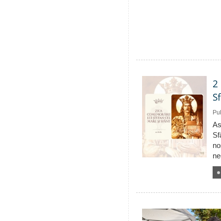
2
S
Pub
As
Sf
no
ne