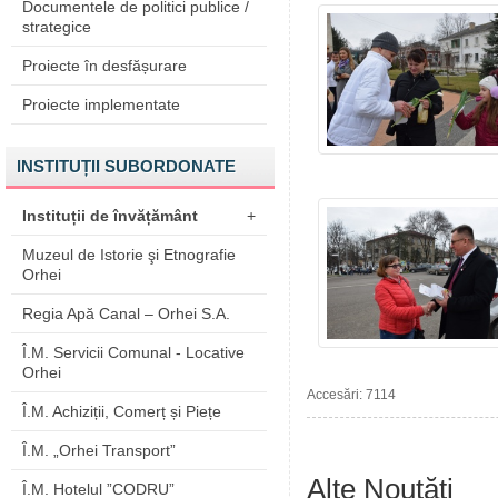
Documentele de politici publice /
strategice
Proiecte în desfășurare
Proiecte implementate
INSTITUȚII SUBORDONATE
Instituții de învățământ
+
Muzeul de Istorie şi Etnografie
Orhei
Regia Apă Canal – Orhei S.A.
Î.M. Servicii Comunal - Locative
Orhei
Accesări: 7114
Î.M. Achiziții, Comerț și Piețe
Î.M. „Orhei Transport”
Alte Noutăți
Î.M. Hotelul ”CODRU”