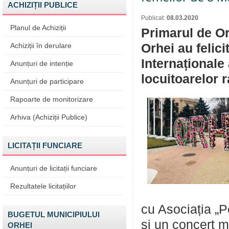
ACHIZIȚII PUBLICE
Publicat:
08.03.2020
Planul de Achiziții
Primarul de Or
Achiziții în derulare
Orhei au felici
Internaționale 
Anunțuri de intenție
locuitoarelor 
Anunțuri de participare
Rapoarte de monitorizare
Arhiva (Achiziții Publice)
LICITAȚII FUNCIARE
Anunțuri de licitații funciare
Rezultatele licitațiilor
cu Asociația „P
BUGETUL MUNICIPIULUI
și un concert m
ORHEI