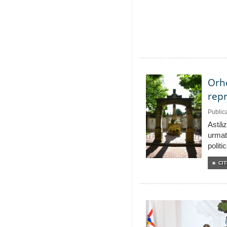
Orhe
repr
Public
Astăzi
urmat
politi
CIT