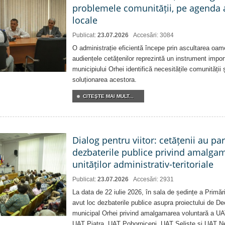
problemele comunității, pe agenda 
locale
Publicat:
23.07.2026
Accesări: 3084
O administrație eficientă începe prin ascultarea oam
audiențele cetățenilor reprezintă un instrument impor
municipiului Orhei identifică necesitățile comunității 
soluționarea acestora.
CITEŞTE MAI MULT...
Dialog pentru viitor: cetățenii au par
dezbaterile publice privind amalga
unităților administrativ-teritoriale
Publicat:
23.07.2026
Accesări: 2931
La data de 22 iulie 2026, în sala de ședințe a Primări
avut loc dezbaterile publice asupra proiectului de Dec
municipal Orhei privind amalgamarea voluntară a U
UAT Piatra, UAT Pohorniceni, UAT Seliște și UAT N