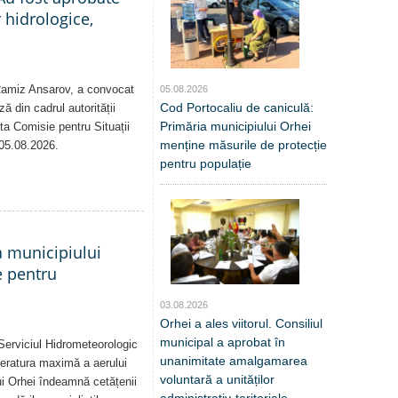
 hidrologice,
 Ramiz Ansarov, a convocat
05.08.2026
Cod Portocaliu de caniculă:
ă din cadrul autorității
Primăria municipiului Orhei
sta Comisie pentru Situații
menține măsurile de protecție
 05.08.2026.
pentru populație
a municipiului
e pentru
03.08.2026
Orhei a ales viitorul. Consiliul
municipal a aprobat în
Serviciul Hidrometeorologic
unanimitate amalgamarea
eratura maximă a aerului
voluntară a unităților
i Orhei îndeamnă cetățenii