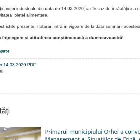
ății pieței industriale din data de 14.03.2020, iar în caz de înrăutățire a 
ivitatea pieței alimentare.
estricțiile prezentei Hotărâri intră în vigoare de la data semnării acesteia
înțelegere și atitudinea conștiincioasă a dumneavoastră
!
aşate
in 14.03.2020.PDF
MB
ăți
Primarul municipiului Orhei a conv
Management al Situațiilor de Criză. 