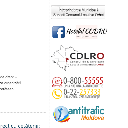
 de drept –
a organizării
 cetățean.
rect cu cetățenii: