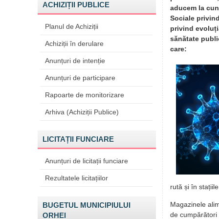
ACHIZIȚII PUBLICE
aducem la cuno
Sociale privind
Planul de Achiziții
privind evoluț
sănătate publi
Achiziții în derulare
care:
Anunțuri de intenție
Anunțuri de participare
Rapoarte de monitorizare
Arhiva (Achiziții Publice)
LICITAȚII FUNCIARE
Anunțuri de licitații funciare
Rezultatele licitațiilor
rută și în stați
Magazinele alime
BUGETUL MUNICIPIULUI
de cumpărători ș
ORHEI