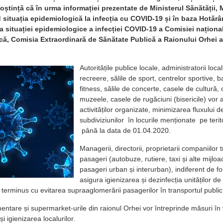
ștință că în urma informației prezentate de Ministerul Sănătății, M
 situația epidemiologică la infecția cu COVID-19 și în baza Hotărâr
ia situației epidemiologice a infecției COVID-19 a Comisiei naționa
că, Comisia Extraordinară de Sănătate Publică a Raionului Orhei a
Autoritățile publice locale, administratorii loc
recreere, sălile de sport, centrelor sportive, b
fitness, sălile de concerte, casele de cultură,
muzeele, casele de rugăciuni (bisericile) vor 
activităților organizate, minimizarea fluxului de
subdiviziunilor în locurile menționate pe terit
până la data de 01.04.2020.
Managerii, directorii, proprietarii companiilor
pasageri (autobuze, rutiere, taxi și alte mijlo
pasageri urban și interurban), indiferent de f
asigura igienizarea și dezinfecția unităților d
ile terminus cu evitarea supraaglomerării pasagerilor în transportul public
ntare și supermarket-urile din raionul Orhei vor întreprinde măsuri în ve
i igienizarea localurilor.