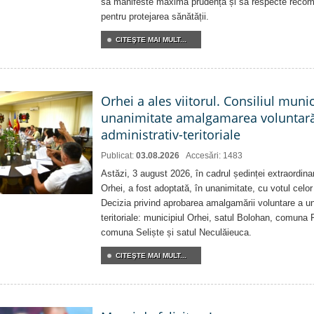
să manifeste maximă prudență și să respecte recoman
pentru protejarea sănătății.
CITEŞTE MAI MULT...
Orhei a ales viitorul. Consiliul muni
unanimitate amalgamarea voluntară 
administrativ-teritoriale
Publicat:
03.08.2026
Accesări: 1483
Astăzi, 3 august 2026, în cadrul ședinței extraordina
Orhei, a fost adoptată, în unanimitate, cu votul celor 
Decizia privind aprobarea amalgamării voluntare a uni
teritoriale: municipiul Orhei, satul Bolohan, comuna 
comuna Seliște și satul Neculăieuca.
CITEŞTE MAI MULT...