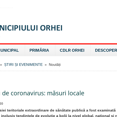
MUNICIPAL
PRIMĂRIA
CDLR ORHEI
DESCOPER
»
ȘTIRI ȘI EVENIMENTE
» Noutăți
 de coronavirus: măsuri locale
20
siei teritoriale extraordinare de sănătate publică a fost examinată
inclusiv tendințele de evoluție a bolii la nivel global, național și r