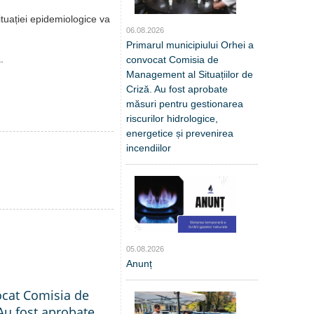
situației epidemiologice va
06.08.2026
Primarul municipiului Orhei a
.
convocat Comisia de
Management al Situațiilor de
Criză. Au fost aprobate
măsuri pentru gestionarea
riscurilor hidrologice,
energetice și prevenirea
incendiilor
05.08.2026
Anunț
ocat Comisia de
Au fost aprobate