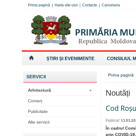
Prima pagină
|
Harta site-ului
|
Contacte
|
Cancelaria
ȘTIRI ȘI EVENIMENTE
CONSILIUL 
Prima pagină
SERVICII
Arhitectură
+
Noutăți
Comerț
Cod Roșu
Publicitate
Publicat:
13.03.20
Alte servicii
În cadrul Comi
prin COVID-19, 