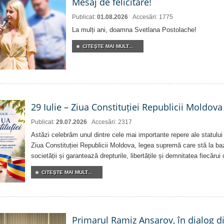
Mesaj de felicitare!
Publicat:
01.08.2026
Accesări: 1775
La mulți ani, doamna Svetlana Postolache!
CITEŞTE MAI MULT...
29 Iulie – Ziua Constituției Republicii Moldova
Publicat:
29.07.2026
Accesări: 2317
Astăzi celebrăm unul dintre cele mai importante repere ale statului
Ziua Constituției Republicii Moldova, legea supremă care stă la baz
societății și garantează drepturile, libertățile și demnitatea fiecărui
CITEŞTE MAI MULT...
Primarul Ramiz Ansarov, în dialog di