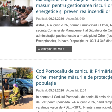
măsuri pentru gestionarea riscurilor
energetice și prevenirea incendiilor
Publicat:
06.08.2026
Accesări: 940
Astăzi, 6 august 2026, primarul municipiului Orhei,
ședința Comisiei de Management al Situațiilor de Criz
administrației publice locale a municipiului Orhei (fo
Excepționale), în baza Dispoziției nr. 02/1-4-346 din
CITEŞTE MAI MULT...
Cod Portocaliu de caniculă: Primări
Orhei menține măsurile de protecți
populație
Publicat:
05.08.2026
Accesări: 1154
În contextul Codului Portocaliu de caniculă emis de 
de Stat pentru perioada 5–6 august 2026, când temp
va atinge valori de +36…+38°C, Primăria municipiulu