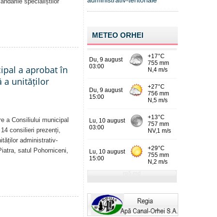
administrativ-teritoriale
dările specialiștilor
METEO ORHEI
cipal a aprobat în
a unităților
re a Consiliului municipal
14 consilieri prezenți,
tăților administrativ-
Piatra, satul Pohorniceni,