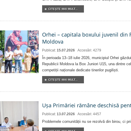
CITEŞTE MAI MULT...
Orhei – capitala boxului juvenil din
Moldova
Publicat:
15.07.2026
Accesări: 4279
În perioada 13–18 iulie 2026, municipiul Orhei găzd
Republicii Moldova la Box Juniori U15, una dintre ce
competiții naționale dedicate tinerilor pugiliști.
CITEŞTE MAI MULT...
Ușa Primăriei rămâne deschisă pent
Publicat:
13.07.2026
Accesări: 4457
Problemele comunității nu se rezolvă din birou, ci pri