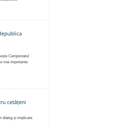
 Republica
uiește Campionatul
le mai importante
ru cetățeni
n dialog și implicare.