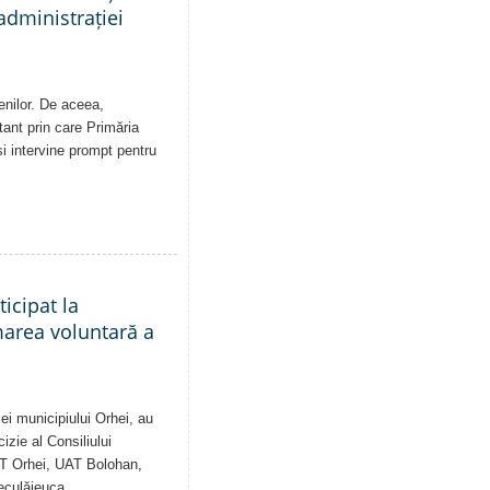
administrației
enilor. De aceea,
tant prin care Primăria
și intervine prompt pentru
ticipat la
marea voluntară a
ei municipiului Orhei, au
izie al Consiliului
AT Orhei, UAT Bolohan,
eculăieuca.