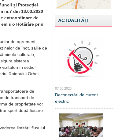
uncii și Protecției
ii nr.7 din 13.03.2020
le extraordinare de
ACTUALITĂŢI
 emis o Hotărâre prin
alurilor de agrement,
azinelor de înot, sălile de
 căminele culturale,
asigura sistarea
 vizitatori în sediul
oriul Raionului Orhei
07.08.2026
 transportatoare de
Deconectări de curent
ace de transport de
electric
orma de proprietate vor
e transport după fiecare
.
derea limitării fluxului