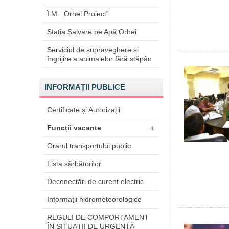
Î.M. „Orhei Proiect”
Stația Salvare pe Apă Orhei
Serviciul de supraveghere și
îngrijire a animalelor fără stăpân
INFORMAȚII PUBLICE
Certificate și Autorizații
Funcții vacante
+
Orarul transportului public
Lista sărbătorilor
Deconectări de curent electric
Informații hidrometeorologice
REGULI DE COMPORTAMENT
ÎN SITUAŢII DE URGENŢĂ