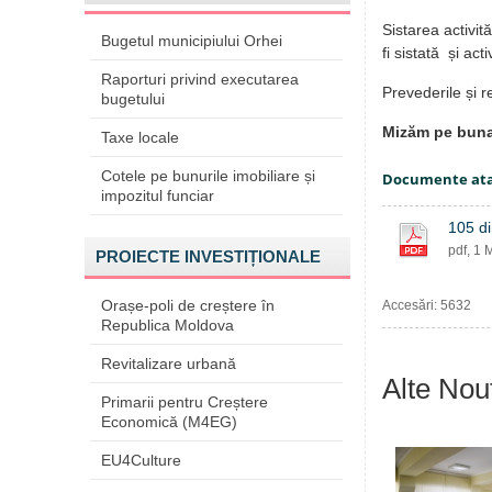
Sistarea activit
Bugetul municipiului Orhei
fi sistată și act
Raporturi privind executarea
Prevederile și r
bugetului
Mizăm pe buna 
Taxe locale
Cotele pe bunurile imobiliare și
Documente at
impozitul funciar
105 d
pdf, 1 
PROIECTE INVESTIȚIONALE
Orașe-poli de creștere în
Accesări: 5632
Republica Moldova
Revitalizare urbană
Alte Nout
Primarii pentru Creștere
Economică (M4EG)
EU4Culture