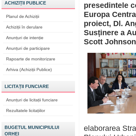
ACHIZIȚII PUBLICE
presedintele 
Europa Central
Planul de Achiziții
proiect, Dl. A
Achiziții în derulare
Susținere a Au
Anunțuri de intenție
Scott Johnson
Anunțuri de participare
Rapoarte de monitorizare
Arhiva (Achiziții Publice)
LICITAȚII FUNCIARE
Anunțuri de licitații funciare
Rezultatele licitațiilor
elaborarea Stra
BUGETUL MUNICIPIULUI
ORHEI