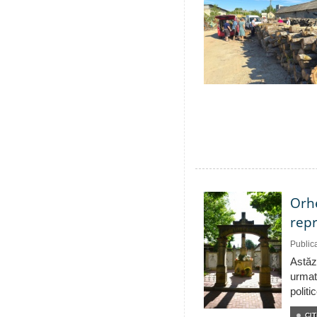
Orhe
repr
Public
Astăzi
urmat
politi
CIT