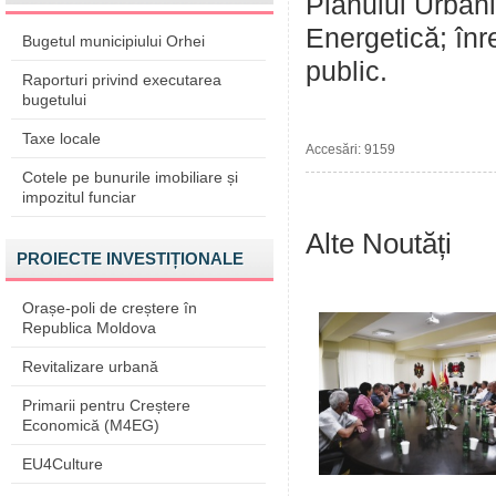
Planului Urbani
Energetică; înr
Bugetul municipiului Orhei
public.
Raporturi privind executarea
bugetului
Taxe locale
Accesări: 9159
Cotele pe bunurile imobiliare și
impozitul funciar
Alte Noutăți
PROIECTE INVESTIȚIONALE
Orașe-poli de creștere în
Republica Moldova
Revitalizare urbană
Primarii pentru Creștere
Economică (M4EG)
EU4Culture