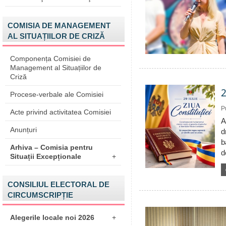
COMISIA DE MANAGEMENT
AL SITUAȚIILOR DE CRIZĂ
Componența Comisiei de
Management al Situațiilor de
Criză
2
Procese-verbale ale Comisiei
P
Acte privind activitatea Comisiei
A
Anunțuri
d
b
Arhiva – Comisia pentru
d
Situații Excepționale
+
CONSILIUL ELECTORAL DE
CIRCUMSCRIPȚIE
Alegerile locale noi 2026
+