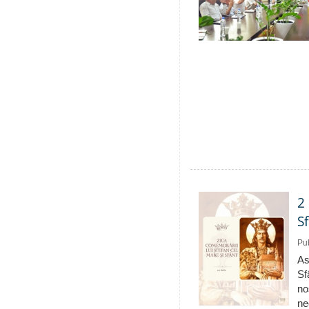
2
S
Pub
As
Sf
no
ne