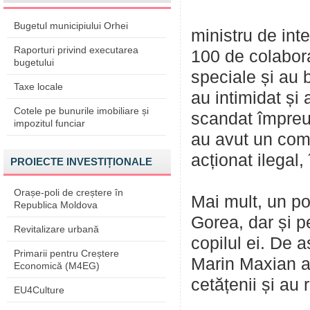
Bugetul municipiului Orhei
ministru de int
Raporturi privind executarea
100 de colabora
bugetului
speciale și au b
Taxe locale
au intimidat și 
Cotele pe bunurile imobiliare și
scandat împreună
impozitul funciar
au avut un comp
acționat ilegal,
PROIECTE INVESTIȚIONALE
Orașe-poli de creștere în
Mai mult, un pol
Republica Moldova
Gorea, dar și p
Revitalizare urbană
copilul ei. De a
Primarii pentru Creștere
Marin Maxian a
Economică (M4EG)
cetățenii și au 
EU4Culture