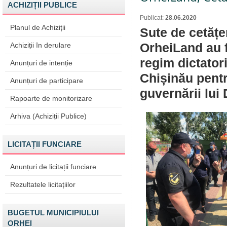
ACHIZIȚII PUBLICE
Publicat:
28.06.2020
Planul de Achiziții
Sute de cetățen
Achiziții în derulare
OrheiLand au 
regim dictatori
Anunțuri de intenție
Chișinău pentr
Anunțuri de participare
guvernării lui
Rapoarte de monitorizare
Arhiva (Achiziții Publice)
LICITAȚII FUNCIARE
Anunțuri de licitații funciare
Rezultatele licitațiilor
BUGETUL MUNICIPIULUI
ORHEI