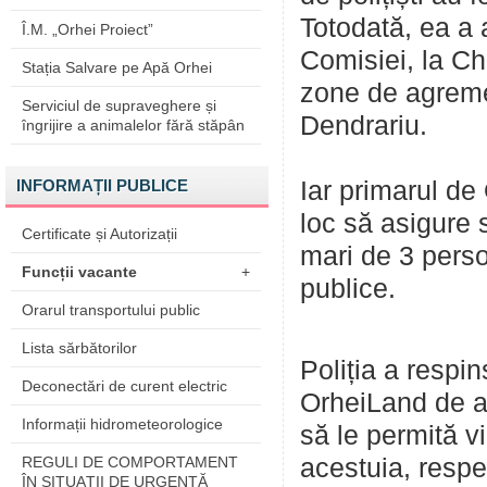
Totodată, ea a 
Î.M. „Orhei Proiect”
Comisiei, la Ch
Stația Salvare pe Apă Orhei
zone de agreme
Serviciul de supraveghere și
Dendrariu.
îngrijire a animalelor fără stăpân
INFORMAȚII PUBLICE
Iar primarul de
loc să asigure s
Certificate și Autorizații
mari de 3 perso
Funcții vacante
+
publice.
Orarul transportului public
Lista sărbătorilor
Poliția a respi
Deconectări de curent electric
OrheiLand de a
Informații hidrometeorologice
să le permită vi
REGULI DE COMPORTAMENT
acestuia, respe
ÎN SITUAŢII DE URGENŢĂ