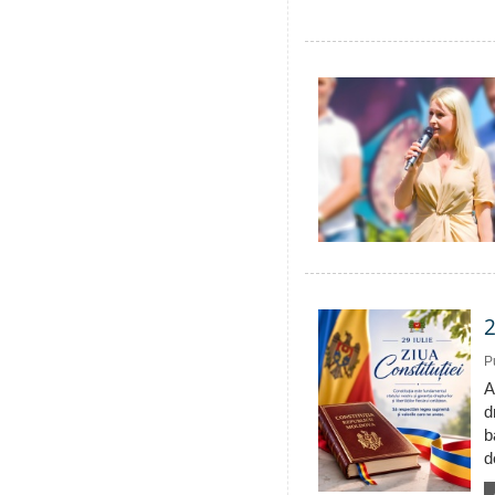
2
P
A
d
b
d