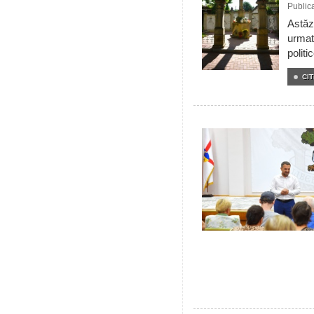
Public
Astăzi
urmat
politi
CIT