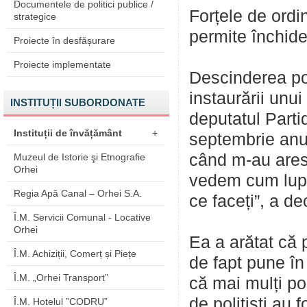
Documentele de politici publice /
Forțele de ordi
strategice
permite închider
Proiecte în desfășurare
Proiecte implementate
Descinderea pol
instaurării unui
INSTITUȚII SUBORDONATE
deputatul Parti
Instituții de învățământ
+
septembrie anul
când m-au ares
Muzeul de Istorie şi Etnografie
Orhei
vedem cum lupt
Regia Apă Canal – Orhei S.A.
ce faceți”, a d
Î.M. Servicii Comunal - Locative
Orhei
Ea a arătat că 
Î.M. Achiziții, Comerț și Piețe
de fapt pune în
Î.M. „Orhei Transport”
că mai mulți pol
de polițiști au 
Î.M. Hotelul ”CODRU”