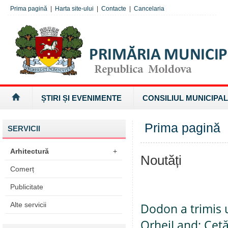
Prima pagină
|
Harta site-ului
|
Contacte
|
Cancelaria
ȘTIRI ȘI EVENIMENTE
CONSILIUL MUNICIPAL
Prima pagină
SERVICII
Arhitectură
+
Noutăți
Comerț
Publicitate
Alte servicii
Dodon a trimis u
OrheiLand; Cetă