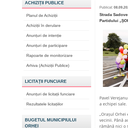
ACHIZIȚII PUBLICE
Publicat:
08.09.20
Strada Sadovea
Planul de Achiziții
Partidului „ȘO
Achiziții în derulare
Anunțuri de intenție
Anunțuri de participare
Rapoarte de monitorizare
Arhiva (Achiziții Publice)
LICITAȚII FUNCIARE
Anunțuri de licitații funciare
Pavel Verejanu 
a echipei sale.
Rezultatele licitațiilor
„Orașul Orhei e
BUGETUL MUNICIPIULUI
vecinii. Până a
ORHEI
rămână nici o 