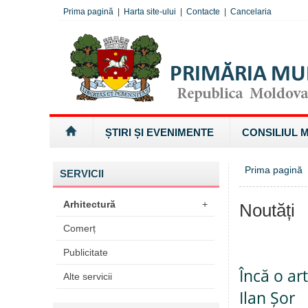
Prima pagină
|
Harta site-ului
|
Contacte
|
Cancelaria
ȘTIRI ȘI EVENIMENTE
CONSILIUL 
Prima pagină
SERVICII
Arhitectură
+
Noutăți
Comerț
Publicitate
Încă o ar
Alte servicii
Ilan Șor