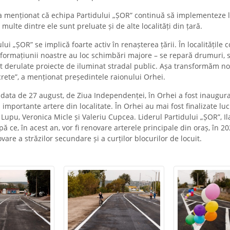
 menționat că echipa Partidului „ȘOR” continuă să implementeze l
 multe dintre ele sunt preluate și de alte localități din țară.
lui „ȘOR” se implică foarte activ în renașterea țării. În localitățile
 formațiunii noastre au loc schimbări majore – se repară drumuri,
t derulate proiecte de iluminat stradal public. Așa transformăm noi
crete”, a menționat președintele raionului Orhei.
data de 27 august, de Ziua Independenței, în Orhei a fost inaugurat
 importante artere din localitate. În Orhei au mai fost finalizate lu
e Lupu, Veronica Micle și Valeriu Cupcea. Liderul Partidului „ȘOR”, Il
pă ce, în acest an, vor fi renovare arterele principale din oraș, în 20
vare a străzilor secundare și a curților blocurilor de locuit.