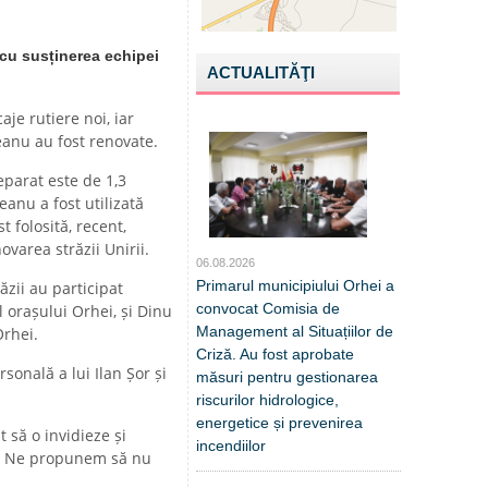
 cu susținerea echipei
ACTUALITĂŢI
aje rutiere noi, iar
eanu au fost renovate.
parat este de 1,3
eanu a fost utilizată
t folosită, recent,
varea străzii Unirii.
06.08.2026
Primarul municipiului Orhei a
zii au participat
convocat Comisia de
l orașului Orhei, și Dinu
Management al Situațiilor de
Orhei.
Criză. Au fost aprobate
sonală a lui Ilan Șor și
măsuri pentru gestionarea
riscurilor hidrologice,
energetice și prevenirea
 să o invidieze și
incendiilor
ale. Ne propunem să nu