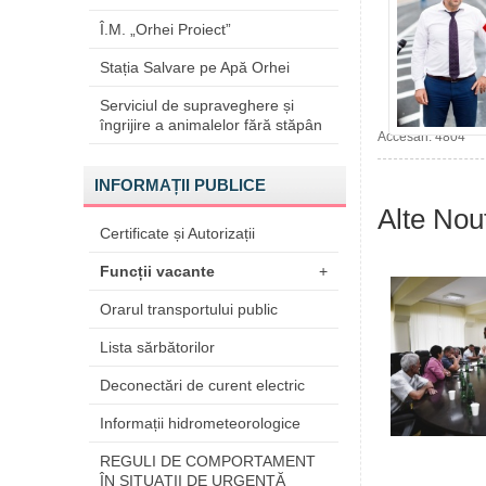
Î.M. „Orhei Proiect”
Stația Salvare pe Apă Orhei
Serviciul de supraveghere și
îngrijire a animalelor fără stăpân
Accesări: 4804
INFORMAȚII PUBLICE
Alte Nout
Certificate și Autorizații
Funcții vacante
+
Orarul transportului public
Lista sărbătorilor
Deconectări de curent electric
Informații hidrometeorologice
REGULI DE COMPORTAMENT
ÎN SITUAŢII DE URGENŢĂ