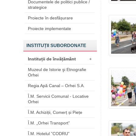
Documentele de politici publice /
strategice
Proiecte în desfășurare
Proiecte implementate
INSTITUȚII SUBORDONATE
Instituții de învățământ
+
Muzeul de Istorie şi Etnografie
Orhei
Regia Apă Canal – Orhei S.A.
Î.M. Servicii Comunal - Locative
Orhei
Î.M. Achiziții, Comerț și Piețe
Î.M. „Orhei Transport”
Î.M. Hotelul ”CODRU”