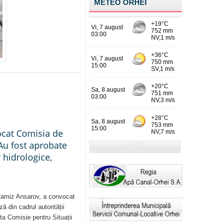
METEO ORHEI
ocat Comisia de
Au fost aprobate
 hidrologice,
 Ramiz Ansarov, a convocat
ă din cadrul autorității
sta Comisie pentru Situații