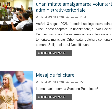
unanimitate amalgamarea voluntară 
administrativ-teritoriale
Publicat:
03.08.2026
Accesări: 1154
Astăzi, 3 august 2026, în cadrul ședinței extraordina
Orhei, a fost adoptată, în unanimitate, cu votul celor 
Decizia privind aprobarea amalgamării voluntare a uni
teritoriale: municipiul Orhei, satul Bolohan, comuna 
comuna Seliște și satul Neculăieuca.
CITEŞTE MAI MULT...
Mesaj de felicitare!
Publicat:
01.08.2026
Accesări: 1540
La mulți ani, doamna Svetlana Postolache!
CITEŞTE MAI MULT...