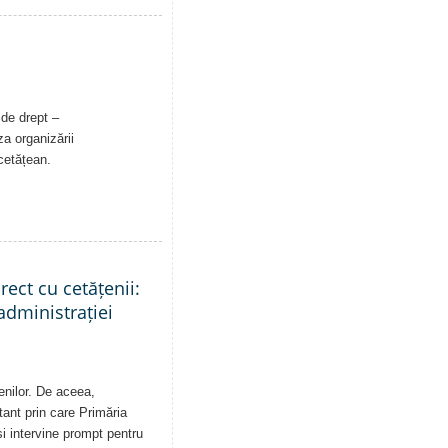
 de drept –
a organizării
 cetățean.
rect cu cetățenii:
administrației
enilor. De aceea,
tant prin care Primăria
și intervine prompt pentru