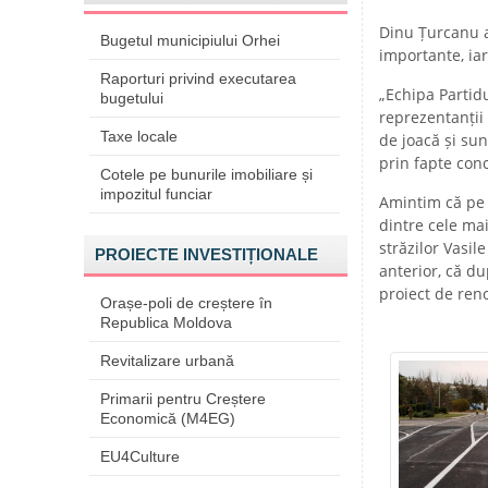
Dinu Țurcanu a
Bugetul municipiului Orhei
importante, iar
Raporturi privind executarea
„Echipa Partidu
bugetului
reprezentanții
Taxe locale
de joacă și sun
prin fapte con
Cotele pe bunurile imobiliare și
impozitul funciar
Amintim că pe 
dintre cele mai
străzilor Vasil
PROIECTE INVESTIȚIONALE
anterior, că du
proiect de reno
Orașe-poli de creștere în
Republica Moldova
Revitalizare urbană
Primarii pentru Creștere
Economică (M4EG)
EU4Culture