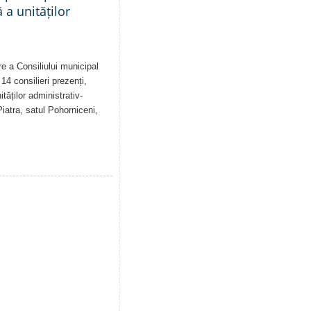
a unităților
re a Consiliului municipal
14 consilieri prezenți,
tăților administrativ-
Piatra, satul Pohorniceni,