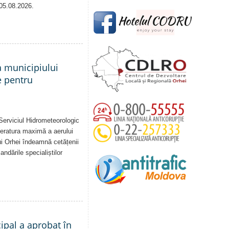
 05.08.2026.
a municipiului
e pentru
Serviciul Hidrometeorologic
eratura maximă a aerului
i Orhei îndeamnă cetățenii
dările specialiștilor
cipal a aprobat în