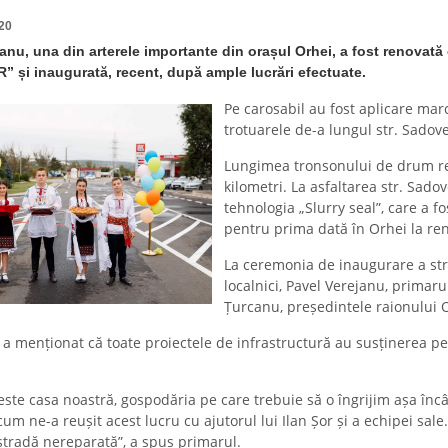
20
nu, una din arterele importante din orașul Orhei, a fost renovată
R” și inaugurată, recent, după ample lucrări efectuate.
Pe carosabil au fost aplicare marc
trotuarele de-a lungul str. Sadov
Lungimea tronsonului de drum re
kilometri. La asfaltarea str. Sadov
tehnologia „Slurry seal”, care a fos
pentru prima dată în Orhei la reno
La ceremonia de inaugurare a stră
localnici, Pavel Verejanu, primaru
Țurcanu, președintele raionului 
a menționat că toate proiectele de infrastructură au susținerea per
ste casa noastră, gospodăria pe care trebuie să o îngrijim așa încât
cum ne-a reușit acest lucru cu ajutorul lui Ilan Șor și a echipei s
stradă nereparată”, a spus primarul.