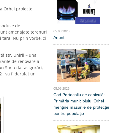
a Orhei proiecte
 conduse de
 sunt amenajate terenuri
05.08.2026
Anunț
 țara. Nu prin vorbe, ci
ă str. Unirii – una
crările de renovare a
an Șor a dat asigurări,
21 va fi derulat un
05.08.2026
Cod Portocaliu de caniculă:
Primăria municipiului Orhei
menține măsurile de protecție
pentru populație