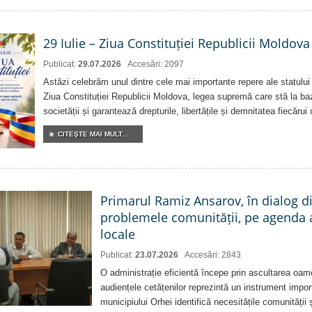
29 Iulie – Ziua Constituției Republicii Moldova
Publicat:
29.07.2026
Accesări: 2097
Astăzi celebrăm unul dintre cele mai importante repere ale statului
Ziua Constituției Republicii Moldova, legea supremă care stă la baz
societății și garantează drepturile, libertățile și demnitatea fiecărui
CITEŞTE MAI MULT...
Primarul Ramiz Ansarov, în dialog di
problemele comunității, pe agenda 
locale
Publicat:
23.07.2026
Accesări: 2843
O administrație eficientă începe prin ascultarea oam
audiențele cetățenilor reprezintă un instrument impor
municipiului Orhei identifică necesitățile comunității 