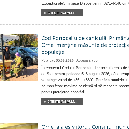
Excepționale), în baza Dispoziției nr. 02/1-4-346 din
CITEŞTE MAI MULT...
Cod Portocaliu de caniculă: Primări
Orhei menține măsurile de protecți
populație
Publicat:
05.08.2026
Accesări: 785
În contextul Codului Portocaliu de caniculă emis de 
de Stat pentru perioada 5–6 august 2026, când temp
va atinge valori de +36…+38°C, Primăria municipiulu
să manifeste maximă prudență și să respecte recoman
pentru protejarea sănătății.
CITEŞTE MAI MULT...
Orhei a ales viitorul. Consiliul muni