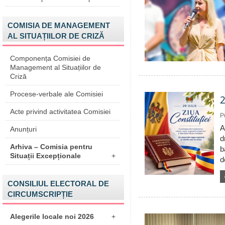
COMISIA DE MANAGEMENT
AL SITUAȚIILOR DE CRIZĂ
Componența Comisiei de
Management al Situațiilor de
Criză
Procese-verbale ale Comisiei
2
Acte privind activitatea Comisiei
P
A
Anunțuri
d
Arhiva – Comisia pentru
b
Situații Excepționale
+
d
CONSILIUL ELECTORAL DE
CIRCUMSCRIPȚIE
Alegerile locale noi 2026
+