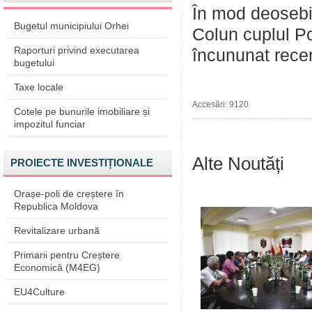
În mod deosebit
Bugetul municipiului Orhei
Colun cuplul P
Raporturi privind executarea
încununat recen
bugetului
Taxe locale
Accesări: 9120
Cotele pe bunurile imobiliare și
impozitul funciar
Alte Noutăți
PROIECTE INVESTIȚIONALE
Orașe-poli de creștere în
Republica Moldova
Revitalizare urbană
Primarii pentru Creștere
Economică (M4EG)
EU4Culture