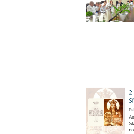
2
S
Pub
As
Sf
no