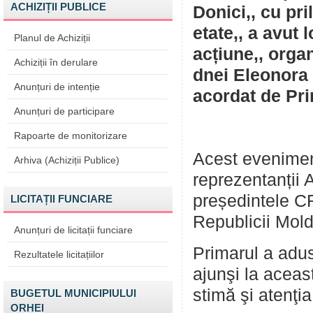
ACHIZIȚII PUBLICE
Donici,, cu pri
etate,, a avut
Planul de Achiziții
acțiune,, orga
Achiziții în derulare
dnei Eleonora 
Anunțuri de intenție
acordat de Pri
Anunțuri de participare
Rapoarte de monitorizare
Acest evenimen
Arhiva (Achiziții Publice)
reprezentanții 
președintele CR
LICITAȚII FUNCIARE
Republicii Mold
Anunțuri de licitații funciare
Primarul a adu
Rezultatele licitațiilor
ajunşi la aceas
stimă şi atenţia
BUGETUL MUNICIPIULUI
ORHEI