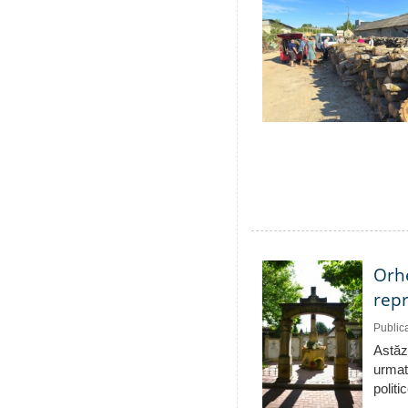
Orhe
repr
Public
Astăzi
urmat
politi