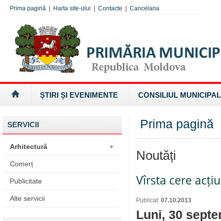
Prima pagină
|
Harta site-ului
|
Contacte
|
Cancelaria
ȘTIRI ȘI EVENIMENTE
CONSILIUL MUNICIPAL
Prima pagină
SERVICII
Arhitectură
+
Noutăți
Comerț
Vîrsta cere acți
Publicitate
Alte servicii
Publicat:
07.10.2013
Luni, 30 septem