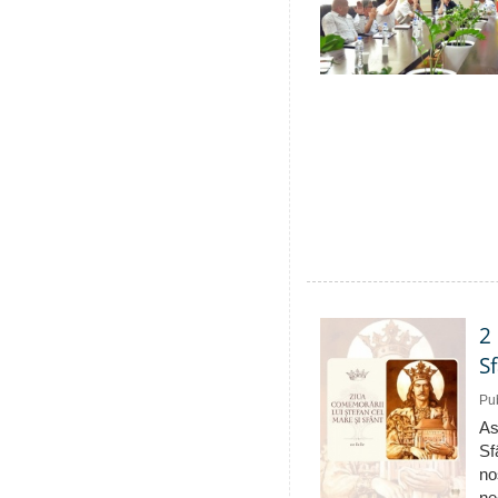
2
S
Pub
As
Sf
no
ne