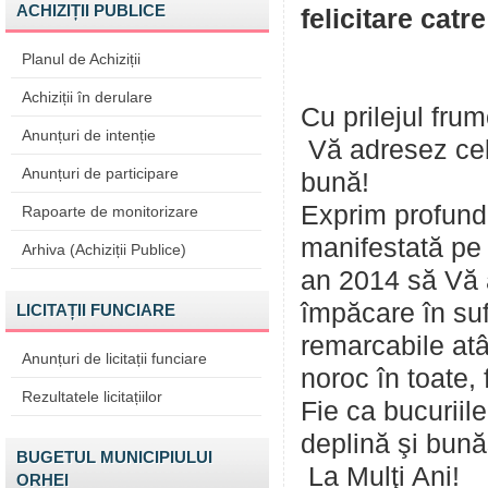
ACHIZIȚII PUBLICE
felicitare catr
Planul de Achiziții
Achiziții în derulare
Cu prilejul fru
Anunțuri de intenție
Vă adresez cele
Anunțuri de participare
bună!
Exprim profundă
Rapoarte de monitorizare
manifestată pe 
Arhiva (Achiziții Publice)
an 2014 să Vă a
împăcare în sufl
LICITAȚII FUNCIARE
remarcabile atâ
Anunțuri de licitații funciare
noroc în toate, f
Rezultatele licitațiilor
Fie ca bucuriil
deplină şi bună
BUGETUL MUNICIPIULUI
La Mulţi Ani!
ORHEI