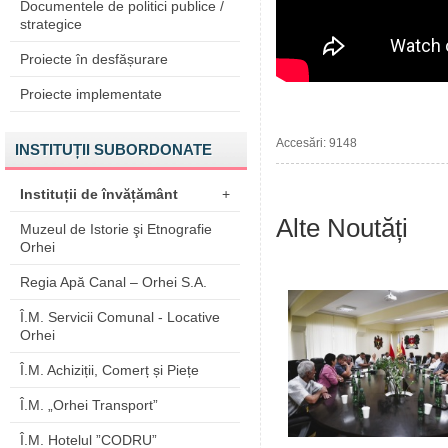
Documentele de politici publice /
strategice
Proiecte în desfășurare
Proiecte implementate
Accesări: 9148
INSTITUȚII SUBORDONATE
Instituții de învățământ
+
Alte Noutăți
Muzeul de Istorie şi Etnografie
Orhei
Regia Apă Canal – Orhei S.A.
Î.M. Servicii Comunal - Locative
Orhei
Î.M. Achiziții, Comerț și Piețe
Î.M. „Orhei Transport”
Î.M. Hotelul ”CODRU”