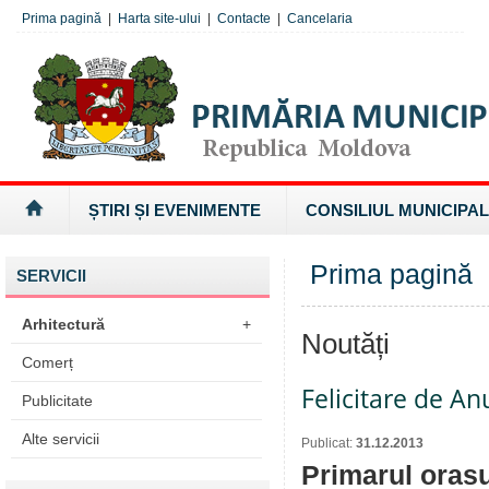
Prima pagină
|
Harta site-ului
|
Contacte
|
Cancelaria
ȘTIRI ȘI EVENIMENTE
CONSILIUL MUNICIPAL
Prima pagină
SERVICII
Arhitectură
+
Noutăți
Comerț
Felicitare de An
Publicitate
Alte servicii
Publicat:
31.12.2013
Primarul orasu