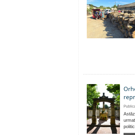
Orhe
repr
Public
Astăzi
urmat
politi