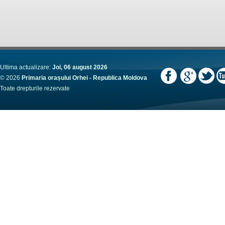
Ultima actualizare:
Joi, 06 august 2026
© 2026
Primaria orașului Orhei - Republica Moldova
Toate drepturile rezervate