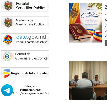
2
P
A
d
b
d