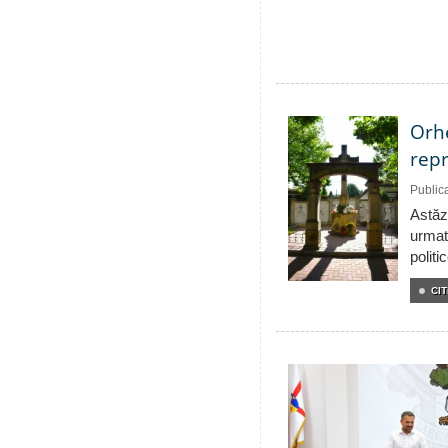
Orhe
repr
Public
Astăzi
urmat
politi
CIT