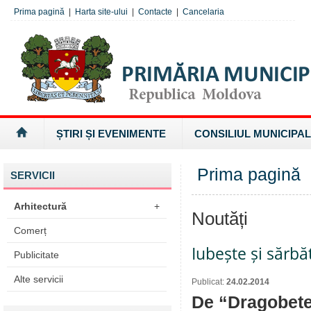
Prima pagină
|
Harta site-ului
|
Contacte
|
Cancelaria
ȘTIRI ȘI EVENIMENTE
CONSILIUL MUNICIPAL
Prima pagină
SERVICII
Arhitectură
+
Noutăți
Comerț
Iubește și sărb
Publicitate
Alte servicii
Publicat:
24.02.2014
De “Dragobete”