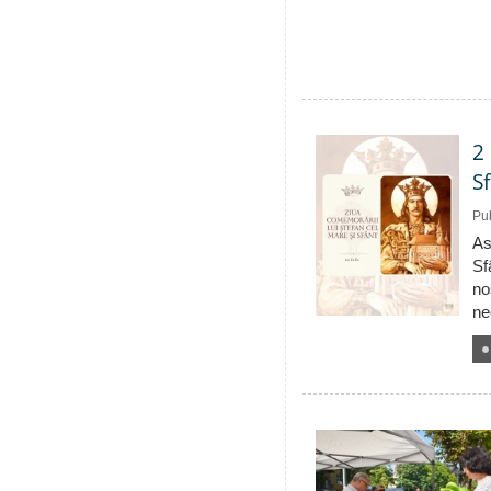
2
S
Pub
As
Sf
no
ne