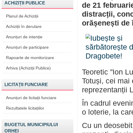
ACHIZIȚII PUBLICE
de 21 februari
distracții, conc
Planul de Achiziții
orășenești de 
Achiziții în derulare
Anunțuri de intenție
Anunțuri de participare
Rapoarte de monitorizare
Arhiva (Achiziții Publice)
Teoretic ”Ion Lu
Totuși, cei mai
LICITAȚII FUNCIARE
reprezentanții L
Anunțuri de licitații funciare
În cadrul eveni
Rezultatele licitațiilor
o loterie, la ca
Cu un deosebit 
BUGETUL MUNICIPIULUI
ORHEI