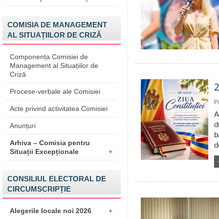
COMISIA DE MANAGEMENT
AL SITUAȚIILOR DE CRIZĂ
Componența Comisiei de
Management al Situațiilor de
Criză
2
Procese-verbale ale Comisiei
P
Acte privind activitatea Comisiei
A
d
Anunțuri
b
Arhiva – Comisia pentru
d
Situații Excepționale
+
CONSILIUL ELECTORAL DE
CIRCUMSCRIPȚIE
Alegerile locale noi 2026
+