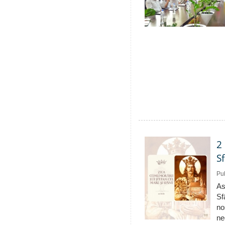
2
S
Pub
As
Sf
no
ne