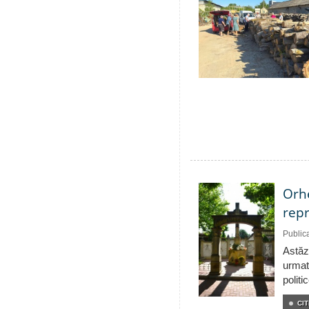
Orhe
repr
Public
Astăzi
urmat
politi
CIT