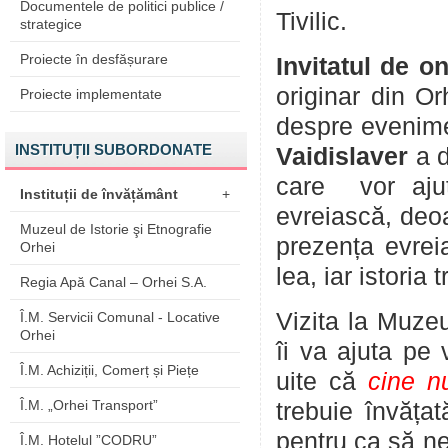
Documentele de politici publice /
Tivilic.
strategice
Proiecte în desfășurare
Invitatul de o
originar din Or
Proiecte implementate
despre evenime
INSTITUȚII SUBORDONATE
Vaidislaver
a d
care vor aju
Instituții de învățământ
+
evreiască, deoa
Muzeul de Istorie şi Etnografie
prezența evreia
Orhei
lea, iar istoria
Regia Apă Canal – Orhei S.A.
Vizita la Muzeu
Î.M. Servicii Comunal - Locative
Orhei
îi va ajuta pe 
Î.M. Achiziții, Comerț și Piețe
uite că
cine n
Î.M. „Orhei Transport”
trebuie învăța
pentru ca să ne
Î.M. Hotelul ”CODRU”