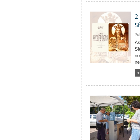
2
S
Pub
As
Sf
no
ne