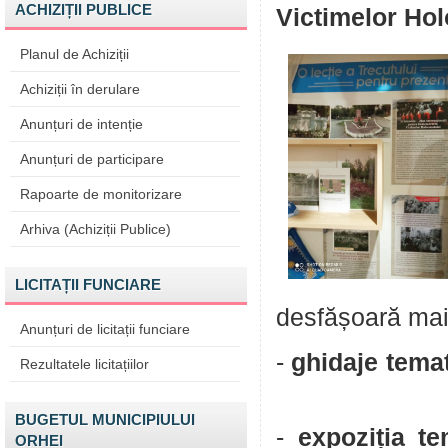
ACHIZIȚII PUBLICE
Victimelor Hol
Planul de Achiziții
Achiziții în derulare
Anunțuri de intenție
Anunțuri de participare
Rapoarte de monitorizare
Arhiva (Achiziții Publice)
LICITAȚII FUNCIARE
desfășoară mai 
Anunțuri de licitații funciare
-
ghidaje tema
Rezultatele licitațiilor
BUGETUL MUNICIPIULUI
-
expoziția t
ORHEI