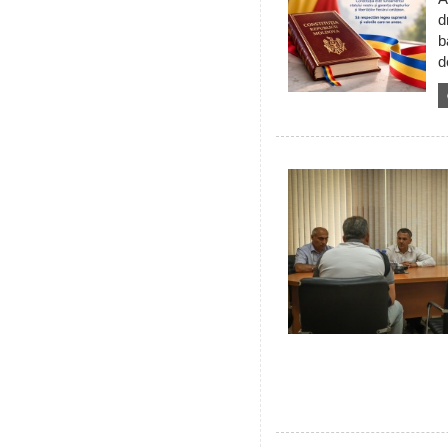
d
b
d