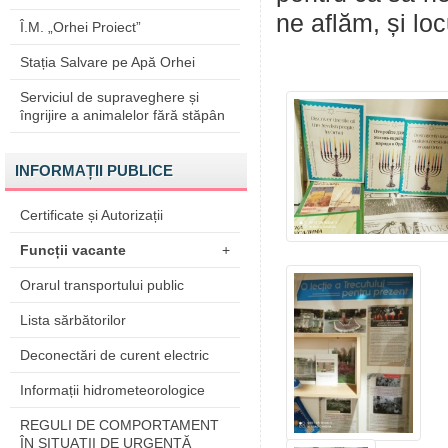
ne aflăm, și loc
Î.M. „Orhei Proiect”
Stația Salvare pe Apă Orhei
Serviciul de supraveghere și
îngrijire a animalelor fără stăpân
INFORMAȚII PUBLICE
Certificate și Autorizații
Funcții vacante
+
Orarul transportului public
Lista sărbătorilor
Deconectări de curent electric
Informații hidrometeorologice
REGULI DE COMPORTAMENT
ÎN SITUAŢII DE URGENŢĂ