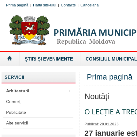
Prima pagină
|
Harta site-ului
|
Contacte
|
Cancelaria
ȘTIRI ȘI EVENIMENTE
CONSILIUL MUNICIPAL
Prima pagină
SERVICII
Arhitectură
+
Noutăți
Comerț
O LECȚIE A TR
Publicitate
Alte servicii
Publicat:
28.01.2023
27 ianuarie es