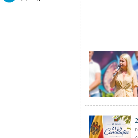
2
P
A