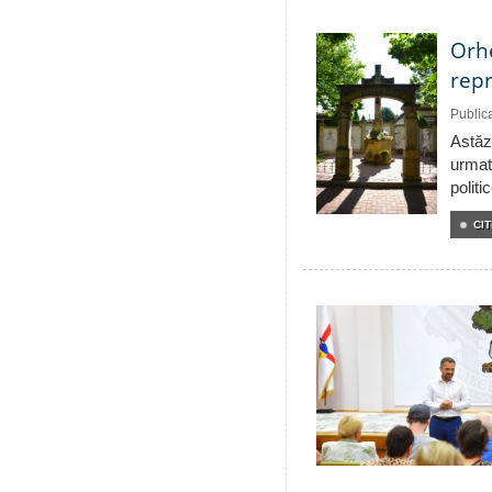
Orhe
repr
Public
Astăzi
urmat
politi
CIT