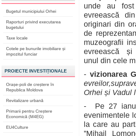
unde au fost
Bugetul municipiului Orhei
evreească din 
Raporturi privind executarea
originari din 
bugetului
de reprezentanț
Taxe locale
muzeografii ins
Cotele pe bunurile imobiliare și
evreească și d
impozitul funciar
unul din cele m
PROIECTE INVESTIȚIONALE
-
vizionarea G
evreilor,suprav
Orașe-poli de creștere în
Republica Moldova
Orhei și Vadul 
Revitalizare urbană
- Pe 27 ianu
Primarii pentru Creștere
evenimentele l
Economică (M4EG)
la care au part
EU4Culture
”Mihail Lomon