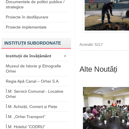
Documentele de politici publice /
strategice
Proiecte în desfășurare
Proiecte implementate
INSTITUȚII SUBORDONATE
Accesări: 5217
Instituții de învățământ
+
Muzeul de Istorie şi Etnografie
Alte Noutăți
Orhei
Regia Apă Canal – Orhei S.A.
Î.M. Servicii Comunal - Locative
Orhei
Î.M. Achiziții, Comerț și Piețe
Î.M. „Orhei Transport”
Î.M. Hotelul ”CODRU”