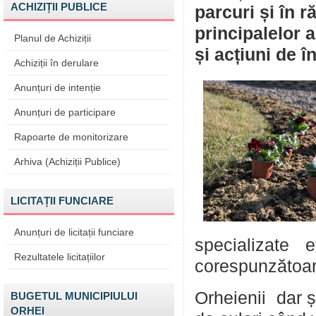
ACHIZIȚII PUBLICE
parcuri și în 
principalelor a
Planul de Achiziții
și acțiuni de în
Achiziții în derulare
Anunțuri de intenție
Anunțuri de participare
Rapoarte de monitorizare
Arhiva (Achiziții Publice)
LICITAȚII FUNCIARE
Anunțuri de licitații funciare
specializate e
Rezultatele licitațiilor
corespunzătoare
Orheienii dar ș
BUGETUL MUNICIPIULUI
ORHEI