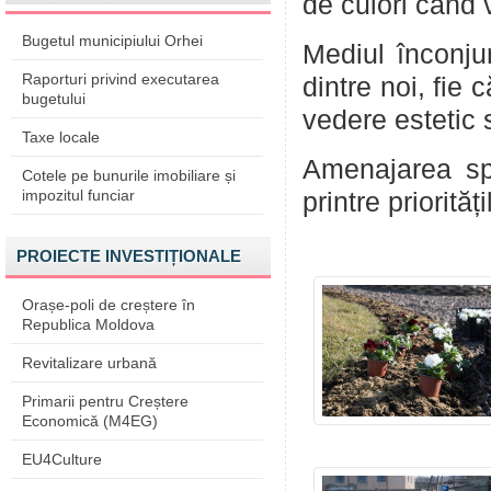
de culori când v
Bugetul municipiului Orhei
Mediul înconju
Raporturi privind executarea
dintre noi, fie
bugetului
vedere estetic 
Taxe locale
Amenajarea spaț
Cotele pe bunurile imobiliare și
impozitul funciar
printre priorită
PROIECTE INVESTIȚIONALE
Orașe-poli de creștere în
Republica Moldova
Revitalizare urbană
Primarii pentru Creștere
Economică (M4EG)
EU4Culture