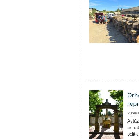
Orhe
repr
Public
Astăzi
urmat
politi