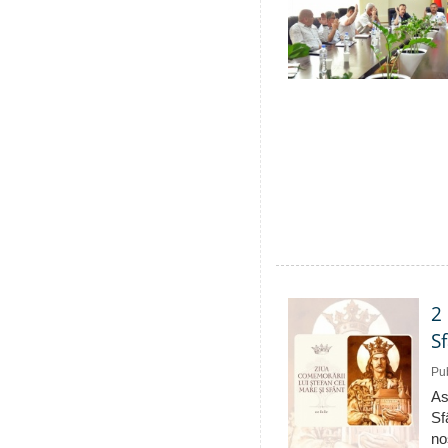
2
S
Pub
As
Sf
no