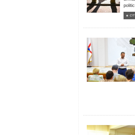
politi
CIT