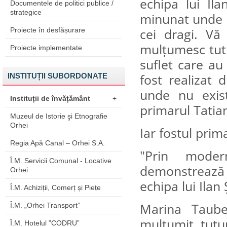
echipa lui Ila
Documentele de politici publice /
strategice
minunat unde p
Proiecte în desfășurare
cei dragi. Vă
mulțumesc tutu
Proiecte implementate
suflet care au
INSTITUȚII SUBORDONATE
fost realizat
unde nu exist
Instituții de învățământ
+
primarul Tatia
Muzeul de Istorie şi Etnografie
Orhei
Iar fostul pri
Regia Apă Canal – Orhei S.A.
"Prin moder
Î.M. Servicii Comunal - Locative
demonstrează 
Orhei
echipa lui Ilan
Î.M. Achiziții, Comerț și Piețe
Marina Taube
Î.M. „Orhei Transport”
mulțumit tutur
Î.M. Hotelul ”CODRU”