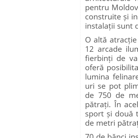
pentru Moldova
construite și i
instalații sunt
O altă atracți
12 arcade ilum
fierbinți de va
oferă posibili
lumina felinare
uri se pot pli
de 750 de met
pătrați. În ac
sport și două 
de metri pătraț
70 de bănci ins