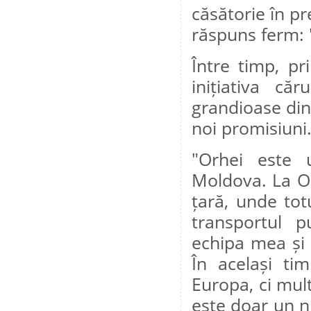
căsătorie în p
răspuns ferm: 
Între timp, pr
inițiativa că
grandioase din 
noi promisiuni
"Orhei este 
Moldova. La Or
țară, unde totu
transportul p
echipa mea și c
În același ti
Europa, ci mult
este doar un 