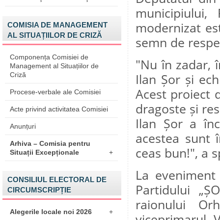
municipiului,
modernizat est
COMISIA DE MANAGEMENT
AL SITUAȚIILOR DE CRIZĂ
semn de respec
Componența Comisiei de
"Nu în zadar, î
Management al Situațiilor de
Criză
Ilan Șor și ec
Acest proiect d
Procese-verbale ale Comisiei
dragoste și res
Acte privind activitatea Comisiei
Ilan Șor a înc
Anunțuri
acestea sunt în
Arhiva – Comisia pentru
ceas bun!", a 
Situații Excepționale
+
La eveniment 
CONSILIUL ELECTORAL DE
Partidului „ȘO
CIRCUMSCRIPȚIE
raionului Or
Alegerile locale noi 2026
+
viceprimarul V