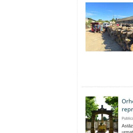
Orhe
repr
Public
Astăzi
urmat