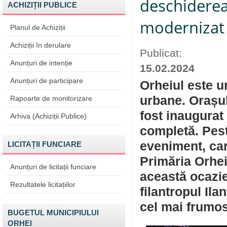
deschiderea 
ACHIZIȚII PUBLICE
modernizat 
Planul de Achiziții
Achiziții în derulare
Publicat:
Anunțuri de intenție
15.02.2024
Anunțuri de participare
Orheiul este un
urbane. Orașul
Rapoarte de monitorizare
fost inaugurat
Arhiva (Achiziții Publice)
completă. Pest
eveniment, car
LICITAȚII FUNCIARE
Primăria Orhei
Anunțuri de licitații funciare
această ocazie
Rezultatele licitațiilor
filantropul Ila
cel mai frumos
BUGETUL MUNICIPIULUI
ORHEI