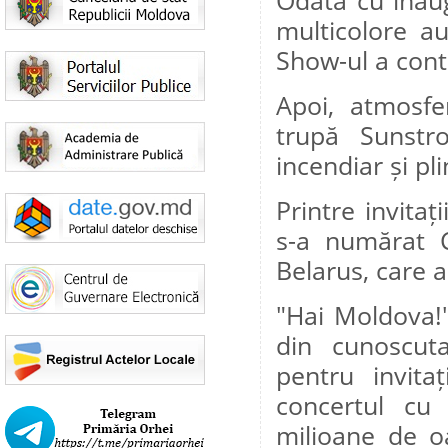
Odată cu inaug
multicolore a
Show-ul a conti
Apoi, atmosfe
trupă Sunstr
incendiar și pl
Printre invitaț
s-a numărat C
Belarus, care 
"Hai Moldova!",
din cunoscut
pentru invita
concertul cu
milioane de o