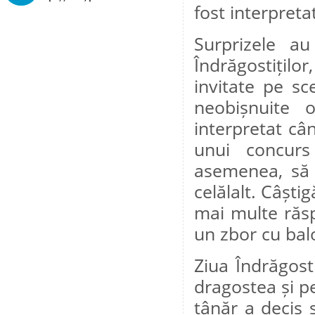
fost interpretat
Surprizele a
Îndrăgostițilo
invitate pe sc
neobișnuite o
interpretat câ
unui concurs
asemenea, să 
celălalt. Câști
mai multe răspu
un zbor cu bal
Ziua Îndrăgost
dragostea și pe
tânăr a decis s