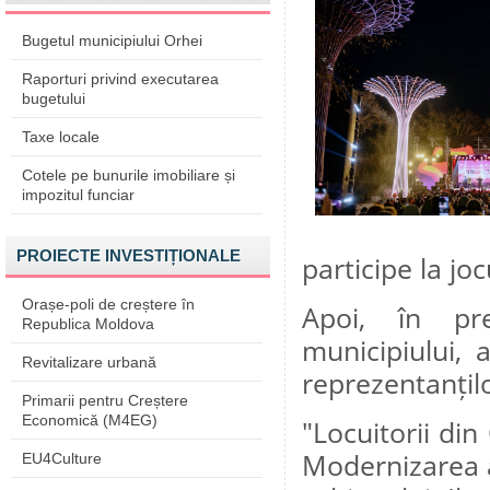
Bugetul municipiului Orhei
Raporturi privind executarea
bugetului
Taxe locale
Cotele pe bunurile imobiliare și
impozitul funciar
PROIECTE INVESTIȚIONALE
participe la jo
Orașe-poli de creștere în
Apoi, în prez
Republica Moldova
municipiului, a
Revitalizare urbană
reprezentanțilo
Primarii pentru Creștere
Economică (M4EG)
"Locuitorii di
Modernizarea a
EU4Culture