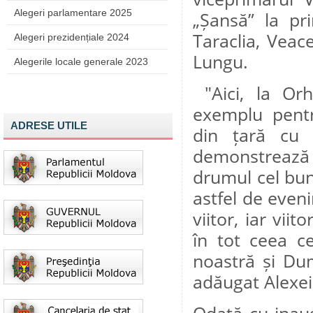
Alegeri parlamentare 2025
„Șansă” la pri
Taraclia, Veace
Alegeri prezidențiale 2024
Lungu.
Alegerile locale generale 2023
"Aici, la Orh
exemplu pentru
ADRESE UTILE
din țară cu 
demonstrează 
drumul cel bun.
astfel de eve
viitor, iar vii
în tot ceea c
noastră și Du
adăugat Alexei