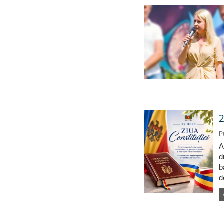
2
P
A
d
b
d