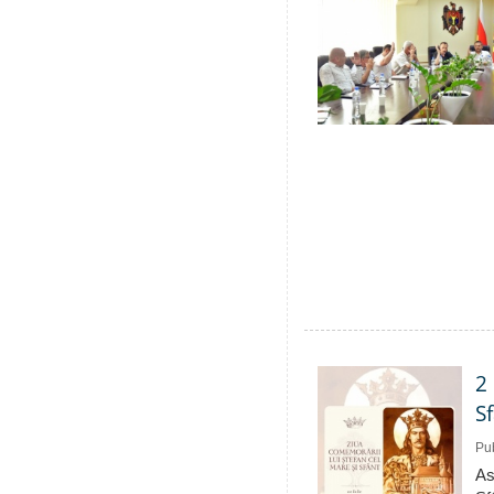
2
S
Pub
As