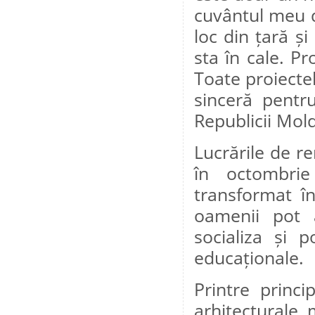
cuvântul meu d
loc din țară și
sta în cale. P
Toate proiecte
sinceră pentru
Republicii Mold
Lucrările de r
în octombrie
transformat în
oamenii pot 
socializa și p
educaționale.
Printre princi
arhitecturale 