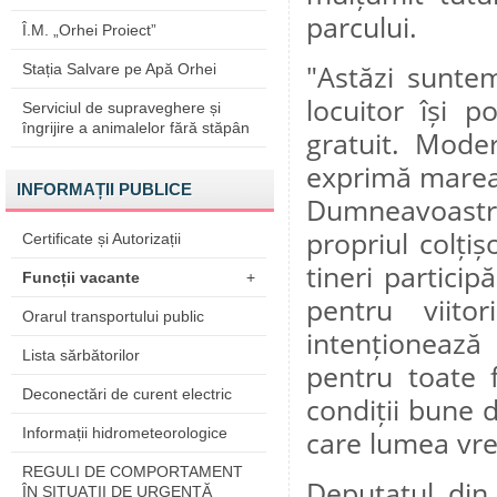
parcului.
Î.M. „Orhei Proiect”
"Astăzi sunte
Stația Salvare pe Apă Orhei
locuitor își p
Serviciul de supraveghere și
îngrijire a animalelor fără stăpân
gratuit. Mode
exprimă marea d
INFORMAȚII PUBLICE
Dumneavoastr
propriul colți
Certificate și Autorizații
tineri particip
Funcții vacante
+
pentru viito
Orarul transportului public
intenționează
Lista sărbătorilor
pentru toate f
Deconectări de curent electric
condiții bune d
Informații hidrometeorologice
care lumea vre
REGULI DE COMPORTAMENT
Deputatul din 
ÎN SITUAŢII DE URGENŢĂ