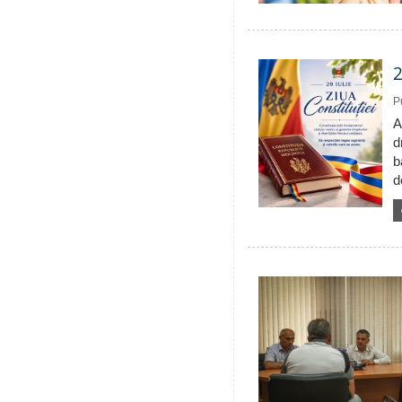
2
P
A
d
b
d