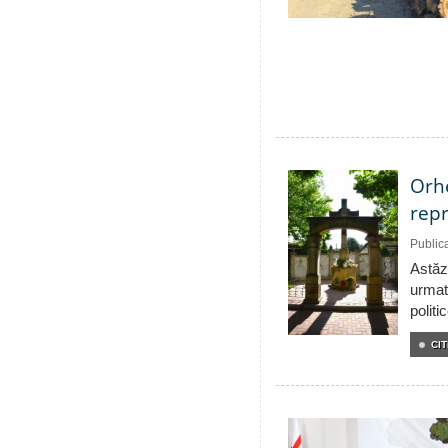
Orhe
repr
Public
Astăzi
urmat
politi
CIT