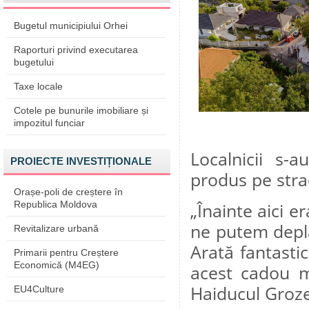
Bugetul municipiului Orhei
Raporturi privind executarea
bugetului
Taxe locale
Cotele pe bunurile imobiliare și
impozitul funciar
Localnicii s-
PROIECTE INVESTIȚIONALE
produs pe stra
Orașe-poli de creștere în
Republica Moldova
„Înainte aici e
ne putem depla
Revitalizare urbană
Arată fantasti
Primarii pentru Creștere
Economică (M4EG)
acest cadou mi
Haiducul Groz
EU4Culture