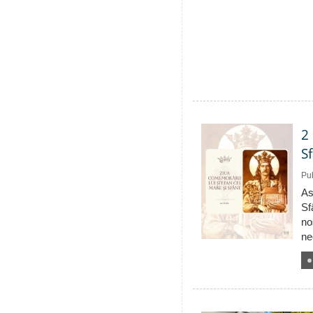
2
S
Pub
As
Sf
no
ne