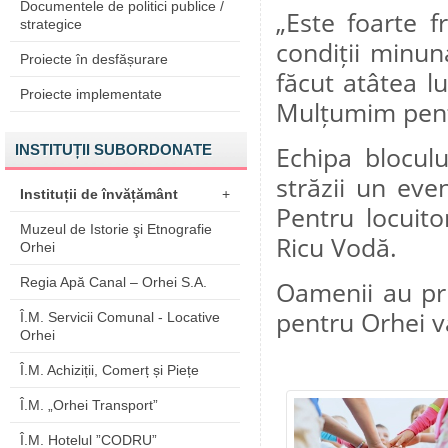
Documentele de politici publice /
„Este foarte 
strategice
condiții minuna
Proiecte în desfășurare
făcut atâtea lu
Proiecte implementate
Mulțumim pentru
INSTITUȚII SUBORDONATE
Echipa bloculu
străzii un eve
Instituții de învățământ
+
Pentru locuito
Muzeul de Istorie şi Etnografie
Ricu Vodă.
Orhei
Regia Apă Canal – Orhei S.A.
Oamenii au prim
pentru Orhei va
Î.M. Servicii Comunal - Locative
Orhei
Î.M. Achiziții, Comerț și Piețe
Î.M. „Orhei Transport”
Î.M. Hotelul ”CODRU”