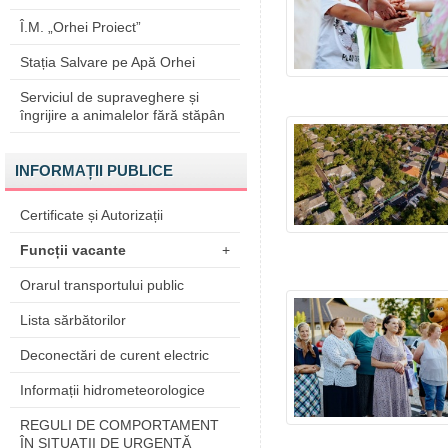
Î.M. „Orhei Proiect”
Stația Salvare pe Apă Orhei
Serviciul de supraveghere și
îngrijire a animalelor fără stăpân
INFORMAȚII PUBLICE
Certificate și Autorizații
Funcții vacante
+
Orarul transportului public
Lista sărbătorilor
Deconectări de curent electric
Informații hidrometeorologice
REGULI DE COMPORTAMENT
ÎN SITUAŢII DE URGENŢĂ