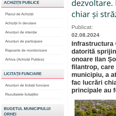
dezvoltare. 
ACHIZIȚII PUBLICE
chiar și str
Planul de Achiziții
Achiziții în derulare
Publicat:
Anunțuri de intenție
02.08.2024
Anunțuri de participare
Infrastructura
datorită spriji
Rapoarte de monitorizare
onoare Ilan Șo
Arhiva (Achiziții Publice)
filantrop, car
municipiu, a a
LICITAȚII FUNCIARE
fac lucrări chi
Anunțuri de licitații funciare
principale au 
Rezultatele licitațiilor
BUGETUL MUNICIPIULUI
ORHEI