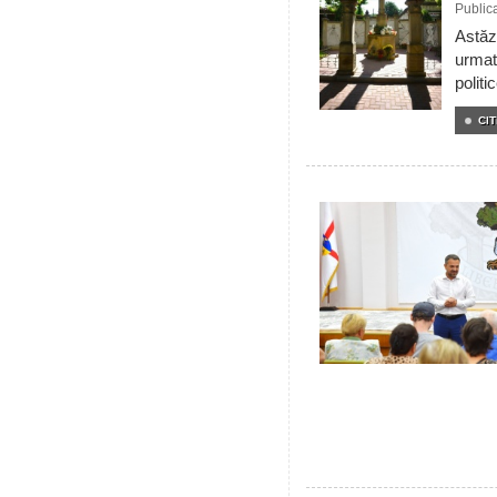
Public
Astăzi
urmat
politi
CIT