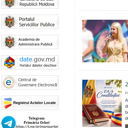
2
P
A
d
b
d