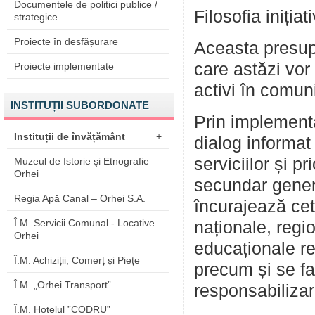
Documentele de politici publice /
Filosofia iniți
strategice
Proiecte în desfășurare
Aceasta presupun
care astăzi vor 
Proiecte implementate
activi în comunit
INSTITUȚII SUBORDONATE
Prin implement
Instituții de învățământ
+
dialog informat 
serviciilor și pr
Muzeul de Istorie şi Etnografie
Orhei
secundar general
Regia Apă Canal – Orhei S.A.
încurajează cet
Î.M. Servicii Comunal - Locative
naționale, regio
Orhei
educaționale re
Î.M. Achiziții, Comerț și Piețe
precum și se fa
Î.M. „Orhei Transport”
responsabilizar
Î.M. Hotelul ”CODRU”