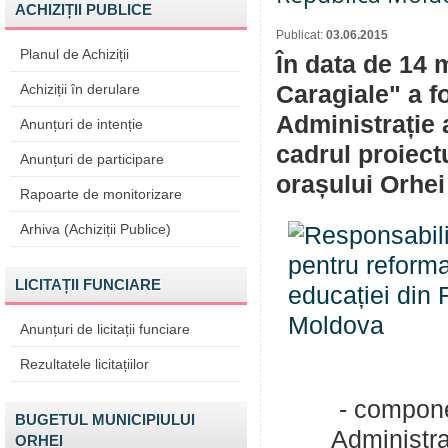
ACHIZIȚII PUBLICE
Publicat:
03.06.2015
Planul de Achiziții
În data de 14 m
Achiziții în derulare
Caragiale" a f
Administrație a
Anunțuri de intenție
cadrul proiec
Anunțuri de participare
orașului Orhei
Rapoarte de monitorizare
Arhiva (Achiziții Publice)
LICITAȚII FUNCIARE
Anunțuri de licitații funciare
Rezultatele licitațiilor
- componente
BUGETUL MUNICIPIULUI
Administrație
ORHEI