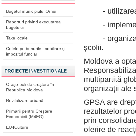
- utilizarea
Bugetul municipiului Orhei
Raporturi privind executarea
- implementar
bugetului
- organizarea
Taxe locale
școlii.
Cotele pe bunurile imobiliare și
impozitul funciar
Moldova a optat
Responsabiliza
PROIECTE INVESTIȚIONALE
multipartită glo
Orașe-poli de creștere în
organizații ale 
Republica Moldova
Revitalizare urbană
GPSA are drept 
rezultatelor pr
Primarii pentru Creștere
Economică (M4EG)
prin consolidare
EU4Culture
oferire de reacț