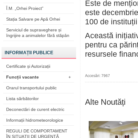
Este de mențio
Î.M. „Orhei Proiect”
este decembrie
Stația Salvare pe Apă Orhei
100 de instituți
Serviciul de supraveghere și
Această inițiat
îngrijire a animalelor fără stăpân
pentru ca părinți
INFORMAȚII PUBLICE
resursele financ
Certificate și Autorizații
Accesări: 7967
Funcții vacante
+
Orarul transportului public
Lista sărbătorilor
Alte Noutăți
Deconectări de curent electric
Informații hidrometeorologice
REGULI DE COMPORTAMENT
ÎN SITUAŢII DE URGENŢĂ