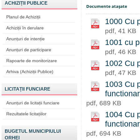
ACHIZIȚII PUBLICE
Documente ataşate
Planul de Achiziții
1000 Cu pr
Achiziții în derulare
pdf, 41 KB
Anunțuri de intenție
1001 cu pr
Anunțuri de participare
pdf, 46 KB
Rapoarte de monitorizare
1002 Cu pr
Arhiva (Achiziții Publice)
pdf, 47 KB
1003 Cu pr
LICITAȚII FUNCIARE
functiona
pdf, 689 KB
Anunțuri de licitații funciare
1004 Cu pr
Rezultatele licitațiilor
functiona
BUGETUL MUNICIPIULUI
pdf, 694 KB
ORHEI