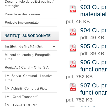
Documentele de politici publice /
strategice
903 Cu pr
materialel
Proiecte în desfășurare
pdf, 46 KB
Proiecte implementate
904 Cu pri
INSTITUȚII SUBORDONATE
pdf, 40 KB
905 Cu pri
Instituții de învățământ
+
pdf, 39 KB
Muzeul de Istorie şi Etnografie
Orhei
906 Cu pri
Regia Apă Canal – Orhei S.A.
functiona
Î.M. Servicii Comunal - Locative
pdf, 752 KB
Orhei
907 Cu pri
Î.M. Achiziții, Comerț și Piețe
functiona
Î.M. „Orhei Transport”
pdf, 752 KB
Î.M. Hotelul ”CODRU”