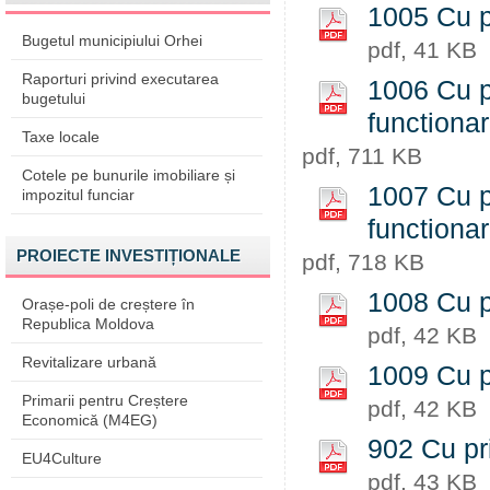
1005 Cu pr
Bugetul municipiului Orhei
pdf, 41 KB
Raporturi privind executarea
1006 Cu pr
bugetului
functiona
Taxe locale
pdf, 711 KB
Cotele pe bunurile imobiliare și
1007 Cu pr
impozitul funciar
functiona
PROIECTE INVESTIȚIONALE
pdf, 718 KB
1008 Cu pr
Orașe-poli de creștere în
Republica Moldova
pdf, 42 KB
Revitalizare urbană
1009 Cu pr
Primarii pentru Creștere
pdf, 42 KB
Economică (M4EG)
902 Cu pri
EU4Culture
pdf, 43 KB