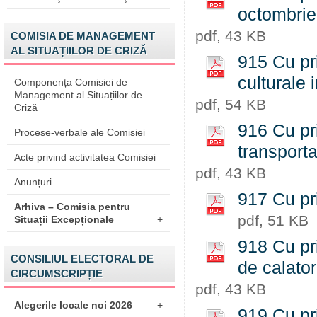
octombrie
pdf, 43 KB
COMISIA DE MANAGEMENT
AL SITUAȚIILOR DE CRIZĂ
915 Cu pri
culturale 
Componența Comisiei de
Management al Situațiilor de
pdf, 54 KB
Criză
916 Cu pr
Procese-verbale ale Comisiei
transporta
Acte privind activitatea Comisiei
pdf, 43 KB
Anunțuri
917 Cu pri
Arhiva – Comisia pentru
pdf, 51 KB
Situații Excepționale
+
918 Cu pr
CONSILIUL ELECTORAL DE
de calator
CIRCUMSCRIPȚIE
pdf, 43 KB
Alegerile locale noi 2026
+
919 Cu pri