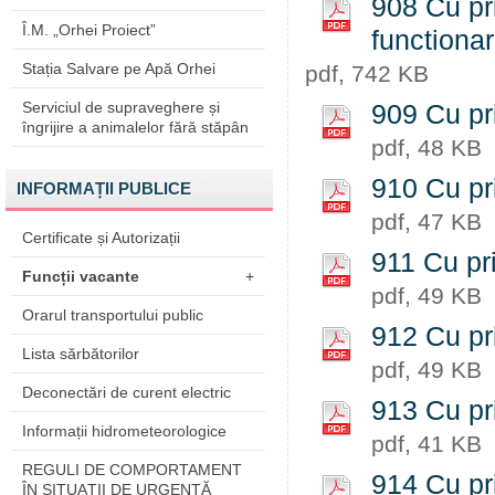
908 Cu pri
Î.M. „Orhei Proiect”
functiona
Stația Salvare pe Apă Orhei
pdf, 742 KB
Serviciul de supraveghere și
909 Cu priv
îngrijire a animalelor fără stăpân
pdf, 48 KB
910 Cu pri
INFORMAȚII PUBLICE
pdf, 47 KB
Certificate și Autorizații
911 Cu pri
Funcții vacante
+
pdf, 49 KB
Orarul transportului public
912 Cu pri
Lista sărbătorilor
pdf, 49 KB
Deconectări de curent electric
913 Cu pri
Informații hidrometeorologice
pdf, 41 KB
REGULI DE COMPORTAMENT
914 Cu pri
ÎN SITUAŢII DE URGENŢĂ