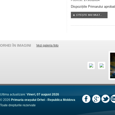
Publicat:
17.03.2014
Dispozițiile Primarului aprobat
CITEŞTE MAI MULT...
ORHEI ÎN IMAGINI
Vezi galeria foto
Ultima actualizare:
Vineri, 07 august 2026
© 2026
Primaria orașului Orhei - Republica Moldova
Toate drepturile rezervate