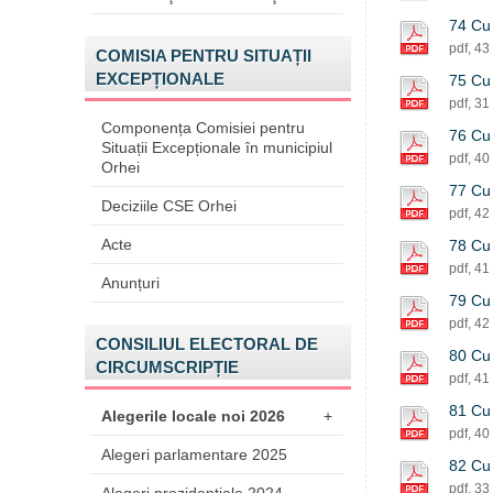
74 Cu 
pdf, 43
COMISIA PENTRU SITUAȚII
EXCEPȚIONALE
75 Cu 
pdf, 31
Componența Comisiei pentru
76 Cu 
Situații Excepționale în municipiul
pdf, 40
Orhei
77 Cu 
Deciziile CSE Orhei
pdf, 42
Acte
78 Cu 
pdf, 41
Anunțuri
79 Cu 
pdf, 42
CONSILIUL ELECTORAL DE
80 Cu 
CIRCUMSCRIPȚIE
pdf, 41
81 Cu 
Alegerile locale noi 2026
+
pdf, 40
Alegeri parlamentare 2025
82 Cu 
pdf, 33