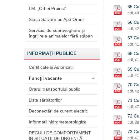
65 Cu 
Î.M. „Orhei Proiect”
pdf, 49
Stația Salvare pe Apă Orhei
66 Cu 
pdf, 42
Serviciul de supraveghere și
îngrijire a animalelor fără stăpân
67 Cu 
pdf, 41
INFORMAȚII PUBLICE
68 Cu 
pdf, 41
Certificate și Autorizații
69 Cu 
pdf, 41
Funcții vacante
+
70 Cu 
Orarul transportului public
pdf, 42
Lista sărbătorilor
71 Cu 
pdf, 47
Deconectări de curent electric
72 Cu 
Informații hidrometeorologice
pdf, 38
73 Cu 
REGULI DE COMPORTAMENT
ÎN SITUAŢII DE URGENŢĂ
pdf, 41