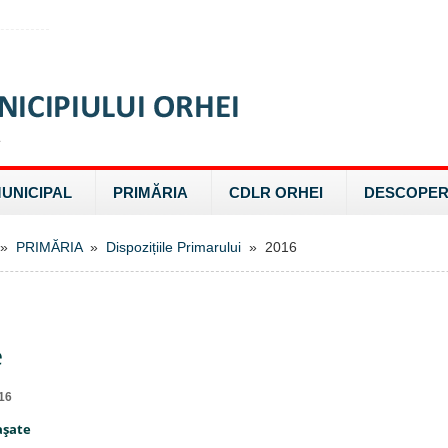
MUNICIPAL
PRIMĂRIA
CDLR ORHEI
DESCOPER
»
PRIMĂRIA
»
Dispozițiile Primarului
» 2016
e
16
aşate