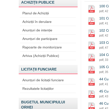
ACHIZIȚII PUBLICE
100 Cu
pdf, 42
Planul de Achiziții
101 Cu
Achiziții în derulare
pdf, 41
Anunțuri de intenție
102 Cu
pdf, 42
Anunțuri de participare
103 Cu
Rapoarte de monitorizare
pdf, 47
104 Cu
Arhiva (Achiziții Publice)
pdf, 33
105 Cu
LICITAȚII FUNCIARE
pdf, 35
44 Cu 
Anunțuri de licitații funciare
pdf, 41
Rezultatele licitațiilor
45 Cu 
pdf, 43
BUGETUL MUNICIPIULUI
46 Cu 
ORHEI
pdf, 42