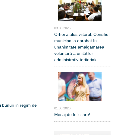
03.08.2026
Orhei a ales viitorul. Consiliul
municipal a aprobat în
unanimitate amalgamarea
voluntară a unităților
administrativ-teritoriale
 bunuri in regim de
01.08.2026
Mesaj de felicitare!