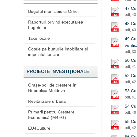
47 Cu 
Bugetul municipiului Orhei
pdf, 43
Raporturi privind executarea
48 Cu 
bugetului
pdf, 43
Taxe locale
49 Cu 
verifi
Cotele pe bunurile imobiliare și
pdf, 33
impozitul funciar
50 Cu 
pdf, 41
PROIECTE INVESTIȚIONALE
52 Cu 
pdf, 42
Orașe-poli de creștere în
Republica Moldova
53 Cu 
pdf, 41
Revitalizare urbană
54 Cu 
Primarii pentru Creștere
pdf, 40
Economică (M4EG)
55 Cu 
EU4Culture
pdf, 42
56 Cu 