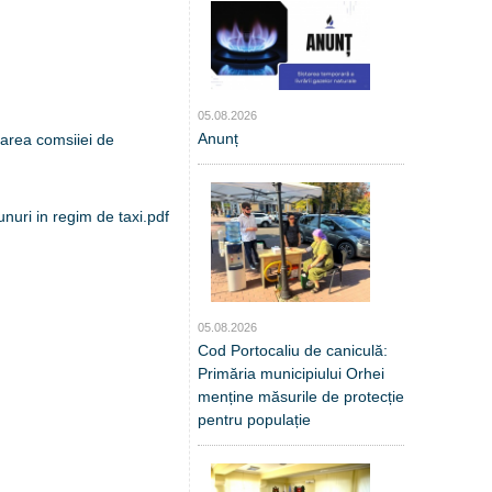
05.08.2026
Anunț
carea comsiiei de
nuri in regim de taxi.pdf
05.08.2026
Cod Portocaliu de caniculă:
Primăria municipiului Orhei
menține măsurile de protecție
pentru populație