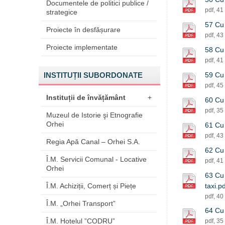
Documentele de politici publice /
pdf, 41
strategice
57 Cu 
Proiecte în desfășurare
pdf, 43
Proiecte implementate
58 Cu 
pdf, 41
INSTITUȚII SUBORDONATE
59 Cu 
pdf, 45
Instituții de învățământ
+
60 Cu 
pdf, 35
Muzeul de Istorie şi Etnografie
Orhei
61 Cu 
pdf, 43
Regia Apă Canal – Orhei S.A.
62 Cu 
Î.M. Servicii Comunal - Locative
pdf, 41
Orhei
63 Cu 
Î.M. Achiziții, Comerț și Piețe
taxi.p
pdf, 40
Î.M. „Orhei Transport”
64 Cu 
Î.M. Hotelul ”CODRU”
pdf, 35