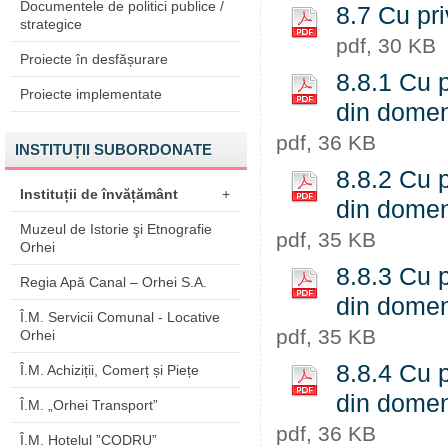
Documentele de politici publice /
8.7 Cu pri
strategice
pdf, 30 KB
Proiecte în desfășurare
8.8.1 Cu p
Proiecte implementate
din domeni
pdf, 36 KB
INSTITUȚII SUBORDONATE
8.8.2 Cu p
Instituții de învățământ
+
din domeni
Muzeul de Istorie şi Etnografie
pdf, 35 KB
Orhei
8.8.3 Cu p
Regia Apă Canal – Orhei S.A.
din domeni
Î.M. Servicii Comunal - Locative
pdf, 35 KB
Orhei
8.8.4 Cu p
Î.M. Achiziții, Comerț și Piețe
din domeni
Î.M. „Orhei Transport”
pdf, 36 KB
Î.M. Hotelul ”CODRU”