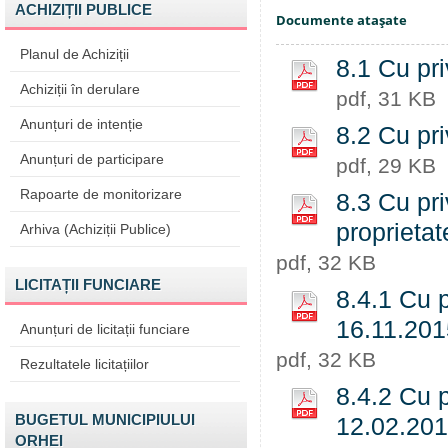
ACHIZIȚII PUBLICE
Documente ataşate
Planul de Achiziții
8.1 Cu pri
Achiziții în derulare
pdf, 31 KB
Anunțuri de intenție
8.2 Cu pri
Anunțuri de participare
pdf, 29 KB
Rapoarte de monitorizare
8.3 Cu pri
proprietat
Arhiva (Achiziții Publice)
pdf, 32 KB
LICITAȚII FUNCIARE
8.4.1 Cu p
16.11.201
Anunțuri de licitații funciare
pdf, 32 KB
Rezultatele licitațiilor
8.4.2 Cu p
BUGETUL MUNICIPIULUI
12.02.201
ORHEI