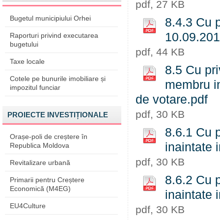
pdf, 27 KB
Bugetul municipiului Orhei
8.4.3 Cu p
10.09.201
Raporturi privind executarea
bugetului
pdf, 44 KB
Taxe locale
8.5 Cu pri
Cotele pe bunurile imobiliare și
membru in 
impozitul funciar
de votare.pdf
pdf, 30 KB
PROIECTE INVESTIȚIONALE
8.6.1 Cu p
Orașe-poli de creștere în
inaintate 
Republica Moldova
pdf, 30 KB
Revitalizare urbană
8.6.2 Cu p
Primarii pentru Creștere
Economică (M4EG)
inaintate 
EU4Culture
pdf, 30 KB