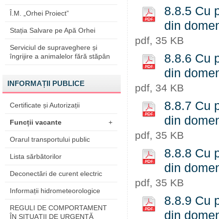
8.8.5 Cu p
Î.M. „Orhei Proiect”
din domeni
Stația Salvare pe Apă Orhei
pdf, 35 KB
Serviciul de supraveghere și
8.8.6 Cu p
îngrijire a animalelor fără stăpân
din domeni
INFORMAȚII PUBLICE
pdf, 34 KB
8.8.7 Cu p
Certificate și Autorizații
din domeni
Funcții vacante
+
pdf, 35 KB
Orarul transportului public
8.8.8 Cu p
Lista sărbătorilor
din domeni
Deconectări de curent electric
pdf, 35 KB
Informații hidrometeorologice
8.8.9 Cu p
REGULI DE COMPORTAMENT
din domeni
ÎN SITUAŢII DE URGENŢĂ