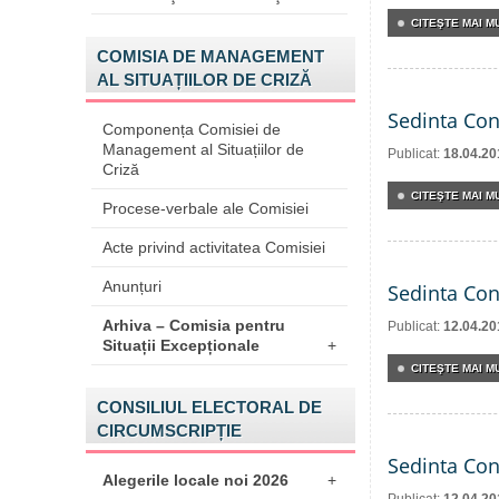
CITEŞTE MAI MU
COMISIA DE MANAGEMENT
AL SITUAȚIILOR DE CRIZĂ
Sedinta Con
Componența Comisiei de
Management al Situațiilor de
Publicat:
18.04.20
Criză
CITEŞTE MAI MU
Procese-verbale ale Comisiei
Acte privind activitatea Comisiei
Anunțuri
Sedinta Con
Arhiva – Comisia pentru
Publicat:
12.04.20
Situații Excepționale
+
CITEŞTE MAI MU
CONSILIUL ELECTORAL DE
CIRCUMSCRIPȚIE
Sedinta Con
Alegerile locale noi 2026
+