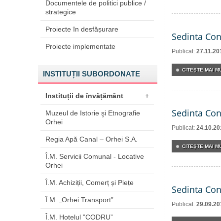
Documentele de politici publice /
strategice
Proiecte în desfășurare
Sedinta Con
Proiecte implementate
Publicat:
27.11.20
CITEŞTE MAI MU
INSTITUȚII SUBORDONATE
Instituții de învățământ
+
Sedinta Con
Muzeul de Istorie şi Etnografie
Orhei
Publicat:
24.10.20
Regia Apă Canal – Orhei S.A.
CITEŞTE MAI MU
Î.M. Servicii Comunal - Locative
Orhei
Î.M. Achiziții, Comerț și Piețe
Sedinta Con
Î.M. „Orhei Transport”
Publicat:
29.09.20
Î.M. Hotelul ”CODRU”