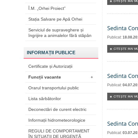
CITEŞTE MAI MU
Î.M. „Orhei Proiect”
Stația Salvare pe Apă Orhei
Sedinta Con
Serviciul de supraveghere și
îngrijire a animalelor fără stăpân
Publicat:
18.08.20
CITEŞTE MAI MU
INFORMAȚII PUBLICE
Certificate și Autorizații
Sedinta Con
Funcții vacante
+
Publicat:
04.07.20
Orarul transportului public
CITEŞTE MAI MU
Lista sărbătorilor
Deconectări de curent electric
Informații hidrometeorologice
Sedinta Con
REGULI DE COMPORTAMENT
Publicat:
03.07.20
ÎN SITUAŢII DE URGENŢĂ