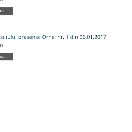
17
LT...
siliului orasensc Orhei nr. 1 din 26.01.2017
17
LT...