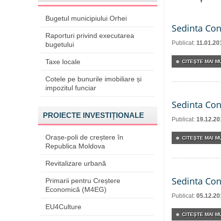
Bugetul municipiului Orhei
Sedinta Con
Raporturi privind executarea
Publicat:
11.01.20
bugetului
Taxe locale
CITEŞTE MAI MU
Cotele pe bunurile imobiliare și
impozitul funciar
Sedinta Con
PROIECTE INVESTIȚIONALE
Publicat:
19.12.20
Orașe-poli de creștere în
CITEŞTE MAI MU
Republica Moldova
Revitalizare urbană
Sedinta Con
Primarii pentru Creștere
Economică (M4EG)
Publicat:
05.12.20
EU4Culture
CITEŞTE MAI MU