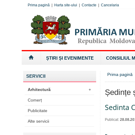
Prima pagină
|
Harta site-ului
|
Contacte
|
Cancelaria
ȘTIRI ȘI EVENIMENTE
CONSILIUL 
Prima pagină
SERVICII
Arhitectură
+
Ședințe ș
Comerț
Sedinta C
Publicitate
Publicat:
28.08.20
Alte servicii