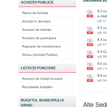
Documente at
ACHIZIȚII PUBLICE
8.1 cu
Planul de Achiziții
a clad
Achiziții în derulare
pdf, 11
8.2 cu
Anunțuri de intenție
pdf, 4
Anunțuri de participare
8.3 cu
pdf, 8
Rapoarte de monitorizare
8.4 Cu
Arhiva (Achiziții Publice)
pdf, 8
8.5 cu
LICITAȚII FUNCIARE
pdf, 1 
8.6 cu
Anunțuri de licitații funciare
pdf, 5
Rezultatele licitațiilor
BUGETUL MUNICIPIULUI
Alte Ședi
ORHEI