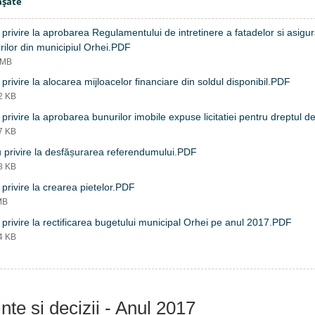
aşate
 privire la aprobarea Regulamentului de intretinere a fatadelor si asigur
irilor din municipiul Orhei.PDF
 MB
 privire la alocarea mijloacelor financiare din soldul disponibil.PDF
92 KB
 privire la aprobarea bunurilor imobile expuse licitatiei pentru dreptul 
77 KB
 privire la desfășurarea referendumului.PDF
88 KB
 privire la crearea pietelor.PDF
MB
 privire la rectificarea bugetului municipal Orhei pe anul 2017.PDF
64 KB
nțe și decizii - Anul 2017