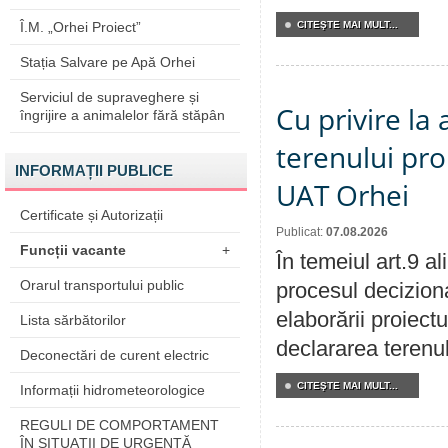
CITEŞTE MAI MULT...
Î.M. „Orhei Proiect”
Stația Salvare pe Apă Orhei
Serviciul de supraveghere și
Cu privire la
îngrijire a animalelor fără stăpân
terenului pro
INFORMAȚII PUBLICE
UAT Orhei
Certificate și Autorizații
Publicat:
07.08.2026
Funcții vacante
+
În temeiul art.9 a
Orarul transportului public
procesul deciziona
elaborării proiect
Lista sărbătorilor
declararea terenul
Deconectări de curent electric
CITEŞTE MAI MULT...
Informații hidrometeorologice
REGULI DE COMPORTAMENT
ÎN SITUAŢII DE URGENŢĂ