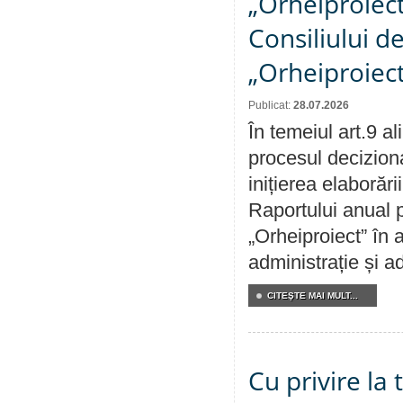
„Orheiproiect”
Consiliului d
„Orheiproiect
Publicat:
28.07.2026
În temeiul art.9 a
procesul decizion
inițierea elaborări
Raportului anual p
„Orheiproiect” în a
administrație și ad
CITEŞTE MAI MULT...
Cu privire la