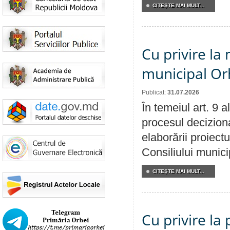
CITEŞTE MAI MULT...
Cu privire la 
municipal Orh
Publicat:
31.07.2026
În temeiul art. 9 
procesul deciziona
elaborării proiectu
Consiliului munici
CITEŞTE MAI MULT...
Cu privire la 