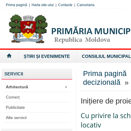
Prima pagină
|
Harta site-ului
|
Contacte
|
Cancelaria
ȘTIRI ȘI EVENIMENTE
CONSILIUL MUNICIPAL
Prima pagină
SERVICII
decizională
» I
Arhitectură
+
Comerț
Inițiere de proi
Publicitate
Cu privire la sc
Alte servicii
locativ