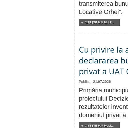
transmiterea bunur
Locative Orhei”.
CITEŞTE MAI MULT...
Cu privire la 
declararea b
privat a UAT 
Publicat:
21.07.2026
Primăria municipiu
proiectului Decizi
rezultatelor invent
domeniul privat a
CITEŞTE MAI MULT...