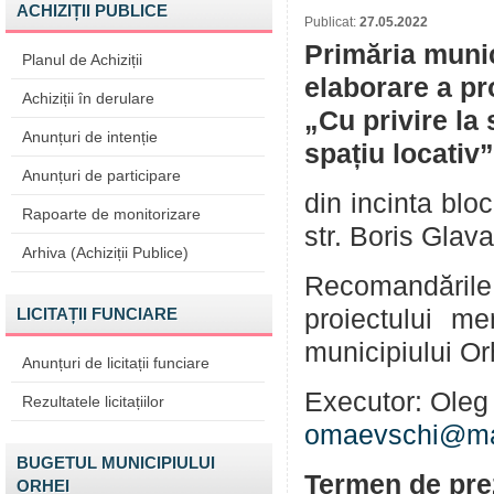
ACHIZIȚII PUBLICE
Publicat:
27.05.2022
Primăria munic
Planul de Achiziții
elaborare a pr
Achiziții în derulare
„Cu privire la 
Anunțuri de intenție
spațiu locativ”
Anunțuri de participare
din incinta blo
Rapoarte de monitorizare
str. Boris Glav
Arhiva (Achiziții Publice)
Recomandările 
LICITAȚII FUNCIARE
proiectului me
municipiului Or
Anunțuri de licitații funciare
Executor: Oleg 
Rezultatele licitațiilor
omaevschi@mai
BUGETUL MUNICIPIULUI
Termen de prez
ORHEI