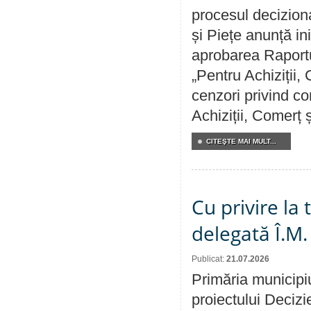
procesul deciziona
și Piețe anunță ini
aprobarea Raportul
„Pentru Achiziții,
cenzori privind co
Achiziții, Comerț 
CITEŞTE MAI MULT...
Cu privire la
delegată Î.M.
Publicat:
21.07.2026
Primăria municipiu
proiectului Decizi