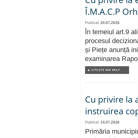
Î.M.A.C.P Or
Publicat:
20.07.2026
În temeiul art.9 a
procesul deciziona
și Piețe anunță ini
examinarea Raportu
CITEŞTE MAI MULT...
Cu privire la
instruirea cop
Publicat:
14.07.2026
Primăria municipiu