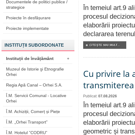
Documentele de politici publice /
În temeiul art.9 a
strategice
procesul deciziona
Proiecte în desfășurare
elaborării proiect
Proiecte implementate
declararea terenul
INSTITUȚII SUBORDONATE
CITEŞTE MAI MULT...
Instituții de învățământ
+
Muzeul de Istorie şi Etnografie
Cu privire la
Orhei
transmiterea 
Regia Apă Canal – Orhei S.A.
Î.M. Servicii Comunal - Locative
Publicat:
07.08.2026
Orhei
În temeiul art.9 a
Î.M. Achiziții, Comerț și Piețe
procesul deciziona
elaborării proiect
Î.M. „Orhei Transport”
geometric și transm
Î.M. Hotelul ”CODRU”