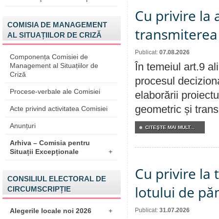
Cu privire la
COMISIA DE MANAGEMENT
transmiterea 
AL SITUAȚIILOR DE CRIZĂ
Publicat:
07.08.2026
Componența Comisiei de
În temeiul art.9 a
Management al Situațiilor de
Criză
procesul deciziona
Procese-verbale ale Comisiei
elaborării proiect
geometric și transm
Acte privind activitatea Comisiei
Anunțuri
CITEŞTE MAI MULT...
Arhiva – Comisia pentru
Situații Excepționale
+
Cu privire la
CONSILIUL ELECTORAL DE
lotului de pă
CIRCUMSCRIPȚIE
Publicat:
31.07.2026
Alegerile locale noi 2026
+