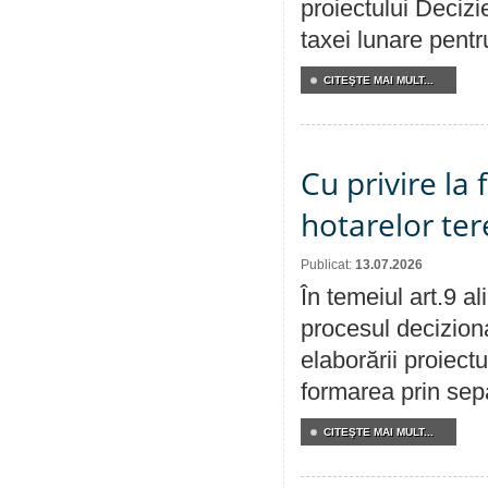
proiectului Decizi
taxei lunare pentru
CITEŞTE MAI MULT...
Cu privire la
hotarelor te
Publicat:
13.07.2026
În temeiul art.9 a
procesul deciziona
elaborării proiect
formarea prin sepa
CITEŞTE MAI MULT...