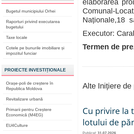
elaborarea proi
Comunal-Loc
Bugetul municipiului Orhei
Naționale,18 
Raporturi privind executarea
bugetului
Executor: Carab
Taxe locale
Termen de pre
Cotele pe bunurile imobiliare și
impozitul funciar
PROIECTE INVESTIȚIONALE
Orașe-poli de creștere în
Alte Inițiere de
Republica Moldova
Revitalizare urbană
Cu privire la
Primarii pentru Creștere
Economică (M4EG)
lotului de pă
EU4Culture
Publicat:
31.07.2026