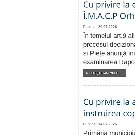
Cu privire la
Î.M.A.C.P Or
Publicat:
20.07.2026
În temeiul art.9 a
procesul deciziona
și Piețe anunță ini
examinarea Raportu
CITEŞTE MAI MULT...
Cu privire la
instruirea cop
Publicat:
14.07.2026
Primăria municipiu