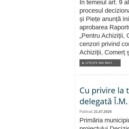
În temeiul art. 9 
procesul deciziona
și Piețe anunță ini
aprobarea Raportul
„Pentru Achiziții,
cenzori privind co
Achiziții, Comerț 
CITEŞTE MAI MULT...
Cu privire la
delegată Î.M.
Publicat:
21.07.2026
Primăria municipiu
proiectului Decizi