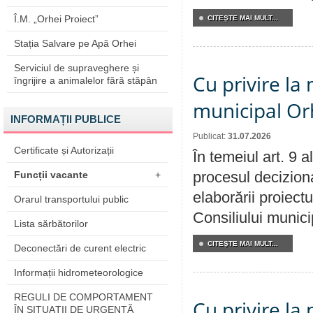
Î.M. „Orhei Proiect”
CITEŞTE MAI MULT...
Stația Salvare pe Apă Orhei
Serviciul de supraveghere și
Cu privire la 
îngrijire a animalelor fără stăpân
municipal Orh
INFORMAȚII PUBLICE
Publicat:
31.07.2026
Certificate și Autorizații
În temeiul art. 9 
procesul deciziona
Funcții vacante
+
elaborării proiectu
Orarul transportului public
Consiliului munici
Lista sărbătorilor
CITEŞTE MAI MULT...
Deconectări de curent electric
Informații hidrometeorologice
REGULI DE COMPORTAMENT
Cu privire la 
ÎN SITUAŢII DE URGENŢĂ