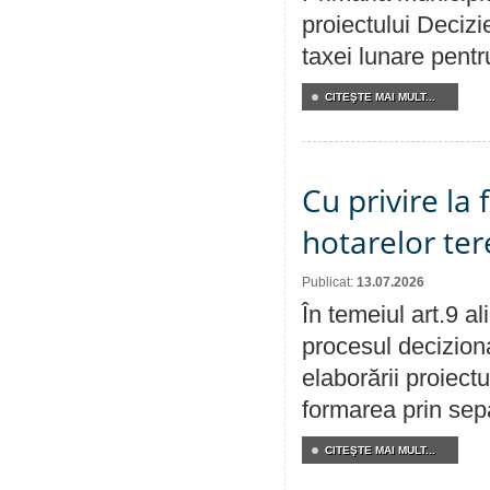
proiectului Decizi
taxei lunare pentru
CITEŞTE MAI MULT...
Cu privire la
hotarelor te
Publicat:
13.07.2026
În temeiul art.9 a
procesul deciziona
elaborării proiect
formarea prin sepa
CITEŞTE MAI MULT...