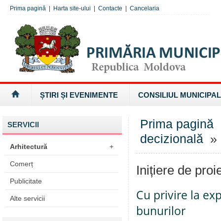
Prima pagină
|
Harta site-ului
|
Contacte
|
Cancelaria
ȘTIRI ȘI EVENIMENTE
CONSILIUL MUNICIPAL
Prima pagină
SERVICII
decizională
» I
Arhitectură
+
Comerț
Inițiere de proi
Publicitate
Cu privire la ex
Alte servicii
bunurilor