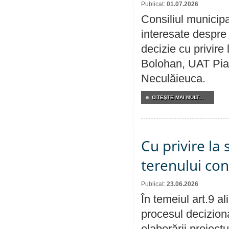
Publicat:
01.07.2026
Consiliul municipa
interesate despre 
decizie cu privir
Bolohan, UAT Pia
Neculăieuca.
CITEŞTE MAI MULT...
Cu privire la 
terenului co
Publicat:
23.06.2026
În temeiul art.9 a
procesul deciziona
elaborării proiect