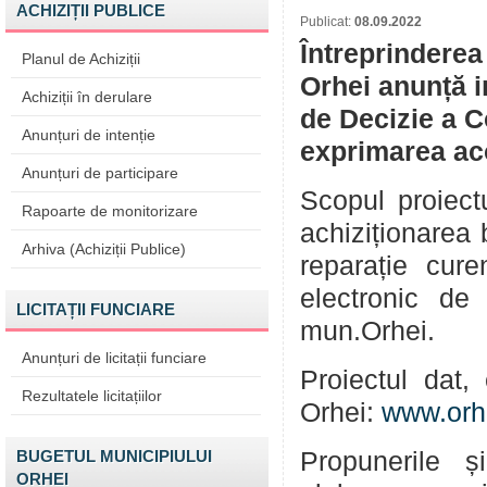
ACHIZIȚII PUBLICE
Publicat:
08.09.2022
Întreprinderea
Planul de Achiziții
Orhei anunță i
Achiziții în derulare
de Decizie a C
Anunțuri de intenție
exprimarea aco
Anunțuri de participare
Scopul proiect
Rapoarte de monitorizare
achiziționarea 
Arhiva (Achiziții Publice)
reparație cure
electronic de 
LICITAȚII FUNCIARE
mun.Orhei.
Anunțuri de licitații funciare
Proiectul dat, 
Rezultatele licitațiilor
Orhei:
www.orh
BUGETUL MUNICIPIULUI
Propunerile și 
ORHEI