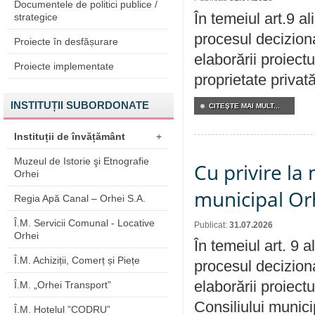
Documentele de politici publice /
În temeiul art.9 a
strategice
procesul deciziona
Proiecte în desfășurare
elaborării proiectu
Proiecte implementate
proprietate privat
INSTITUȚII SUBORDONATE
CITEŞTE MAI MULT...
Instituții de învățământ
+
Muzeul de Istorie şi Etnografie
Cu privire la 
Orhei
municipal Orh
Regia Apă Canal – Orhei S.A.
Î.M. Servicii Comunal - Locative
Publicat:
31.07.2026
Orhei
În temeiul art. 9 
Î.M. Achiziții, Comerț și Piețe
procesul deciziona
elaborării proiectu
Î.M. „Orhei Transport”
Consiliului munici
Î.M. Hotelul ”CODRU”