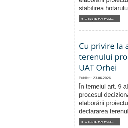
stabilirea hotarulu
CITEŞTE MAI MULT...
Cu privire la
terenului pro
UAT Orhei
Publicat:
23.06.2026
În temeiul art. 9 
procesul deciziona
elaborării proiect
declararea terenul
CITEŞTE MAI MULT...