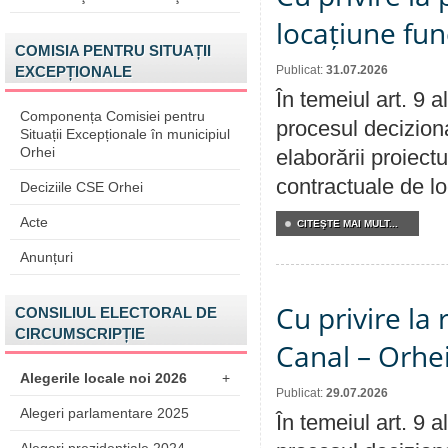
locațiune fun
COMISIA PENTRU SITUAȚII
EXCEPȚIONALE
Publicat:
31.07.2026
În temeiul art. 9 
Componența Comisiei pentru
procesul deciziona
Situații Excepționale în municipiul
Orhei
elaborării proiectu
contractuale de lo
Deciziile CSE Orhei
Acte
CITEŞTE MAI MULT...
Anunțuri
Cu privire la 
CONSILIUL ELECTORAL DE
CIRCUMSCRIPȚIE
Canal – Orhe
Alegerile locale noi 2026
+
Publicat:
29.07.2026
Alegeri parlamentare 2025
În temeiul art. 9 