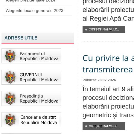
procesul deciziona
Alegeri prezidențiale 2024
elaborării proiectu
Alegerile locale generale 2023
al Regiei Apă Can
CITEŞTE MAI MULT...
ADRESE UTILE
Cu privire la
transmiterea 
Publicat:
28.07.2026
În temeiul art.9 a
procesul deciziona
elaborării proiect
geometric și transm
CITEŞTE MAI MULT...