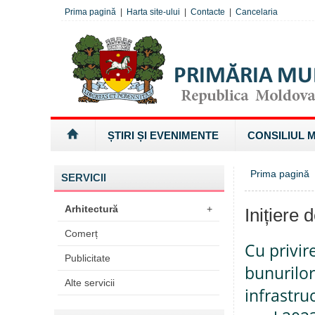
Prima pagină
|
Harta site-ului
|
Contacte
|
Cancelaria
ȘTIRI ȘI EVENIMENTE
CONSILIUL 
Prima pagină
SERVICII
Arhitectură
+
Inițiere 
Comerț
Cu privir
Publicitate
bunurilor
Alte servicii
infrastru