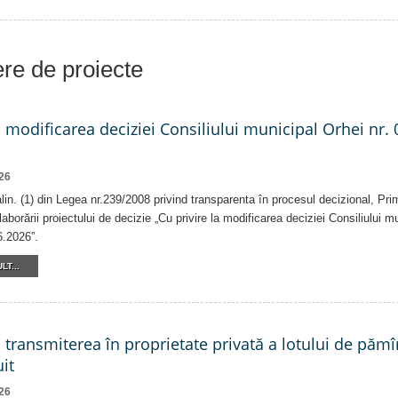
iere de proiecte
a modificarea deciziei Consiliului municipal Orhei nr. 
26
 alin. (1) din Legea nr.239/2008 privind transparenta în procesul decizional, Pri
laborării proiectului de decizie „Cu privire la modificarea deciziei Consiliului m
6.2026”.
LT...
a transmiterea în proprietate privată a lotului de pămî
it
26