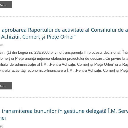
LT...
a aprobarea Raportului de activitate al Consiliului de 
 Achiziții, Comerț și Piețe Orhei”
26
 alin. (1) din Legea nr. 239/2008 privind transparența în procesul decizional, În
Comerț și Piețe anunță inițierea elaborării proiectului de decizie ,,Cu privire la
iliului de administrație al Î.M. „Pentru Achiziții, Comerț și Piețe Orhei” și a R
ntrolul activității economico-financiare a Î.M. „Pentru Achiziții, Comerț și Pieț
LT...
a transmiterea bunurilor în gestiune delegată Î.M. Ser
hei
26