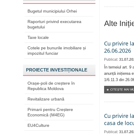
Bugetul municipiului Orhei
Alte Iniț
Raporturi privind executarea
bugetului
Taxe locale
Cu privire l
Cotele pe bunurile imobiliare și
26.06.2026
impozitul funciar
Publicat:
31.07.20
În temeiul art. 9
PROIECTE INVESTIȚIONALE
anunță inițierea e
1/6.11.3 din 26.0
Orașe-poli de creștere în
Republica Moldova
CITEŞTE MAI MU
Revitalizare urbană
Primarii pentru Creștere
Cu privire l
Economică (M4EG)
casa de locu
EU4Culture
Publicat:
31.07.20