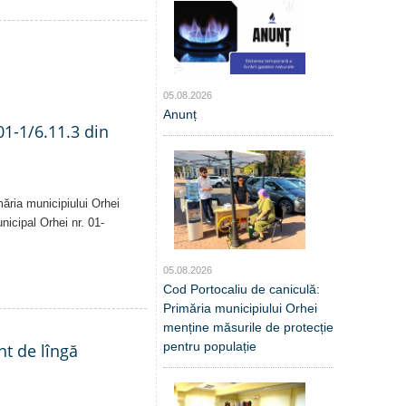
05.08.2026
Anunț
01-1/6.11.3 din
măria municipiului Orhei
unicipal Orhei nr. 01-
05.08.2026
Cod Portocaliu de caniculă:
Primăria municipiului Orhei
menține măsurile de protecție
pentru populație
nt de lîngă