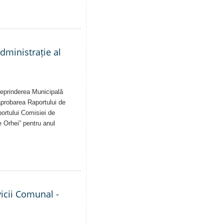
administrație al
treprinderea Municipală
 aprobarea Raportului de
aportului Comisiei de
e Orhei” pentru anul
vicii Comunal -