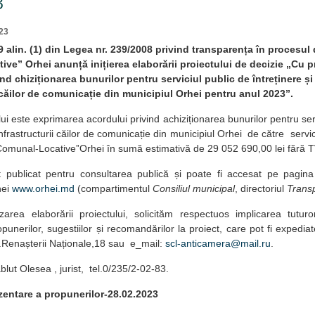
3
23
 9 alin. (1) din Legea nr. 239/2008 privind transparența în procesul 
ve” Orhei anunță inițierea elaborării proiectului de decizie „Cu pr
nd chiziționarea bunurilor pentru serviciul public de întreținere și 
i căilor de comunicație din municipiul Orhei pentru anul 2023”.
ui este exprimarea acordului privind achiziționarea bunurilor pentru serv
 infrastructurii căilor de comunicație din municipiul Orhei de către servi
i Comunal-LocativeˮOrhei în sumă estimativă de 29 052 690,00 lei fără T
t publicat pentru consultarea publică și poate fi accesat pe pagina
hei
www.orhei.md
(compartimentul
Consiliul municipal
, directoriul
Transp
izarea elaborării proiectului, solicităm respectuos implicarea tuturo
unerilor, sugestiilor și recomandărilor la proiect, care pot fi expediat
.Renașterii Naționale,18 sau e_mail:
scl-anticamera@mail.ru
.
lut Olesea , jurist, tel.0/235/2-02-83.
entare a propunerilor-28.02.2023