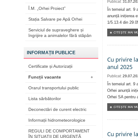
Publicat:
31.07.20
Î.M. „Orhei Proiect”
În temeiul art. 9
anunță inițierea e
Stația Salvare pe Apă Orhei
1/5.13.4 din 29.0
Serviciul de supraveghere și
CITEŞTE MAI MU
îngrijire a animalelor fără stăpân
INFORMAȚII PUBLICE
Cu privire l
anul 2025
Certificate și Autorizații
Publicat:
29.07.20
Funcții vacante
+
În temeiul art. 9 
Orarul transportului public
Orhei anunță iniți
Orhei SA pentru 
Lista sărbătorilor
CITEŞTE MAI MU
Deconectări de curent electric
Informații hidrometeorologice
REGULI DE COMPORTAMENT
Cu privire l
ÎN SITUAŢII DE URGENŢĂ