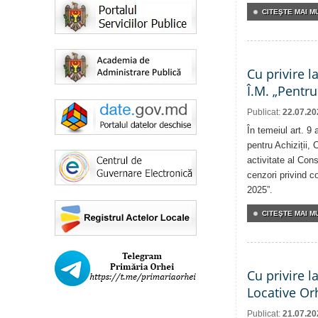
CITEŞTE MAI MU
Cu privire l
Î.M. „Pentru
Publicat:
22.07.20
În temeiul art. 9
pentru Achiziții, 
activitate al Cons
cenzori privind co
2025”.
CITEŞTE MAI MU
Cu privire l
Locative Or
Publicat:
21.07.20