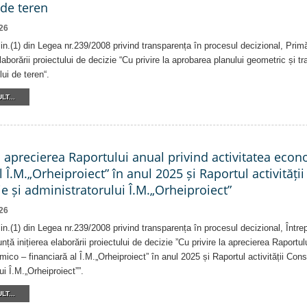
 de teren
26
alin.(1) din Legea nr.239/2008 privind transparența în procesul decizional, Prim
laborării proiectului de decizie “Cu privire la aprobarea planului geometric și tr
lui de teren“.
LT...
a aprecierea Raportului anual privind activitatea eco
l Î.M.„Orheiproiect” în anul 2025 și Raportul activității
e și administratorului Î.M.„Orheiproiect”
26
alin.(1) din Legea nr.239/2008 privind transparența în procesul decizional, Într
nță inițierea elaborării proiectului de decizie ”Cu privire la aprecierea Raportul
ico – financiară al Î.M.„Orheiproiect” în anul 2025 și Raportul activității Consi
ui Î.M.„Orheiproiect””.
LT...