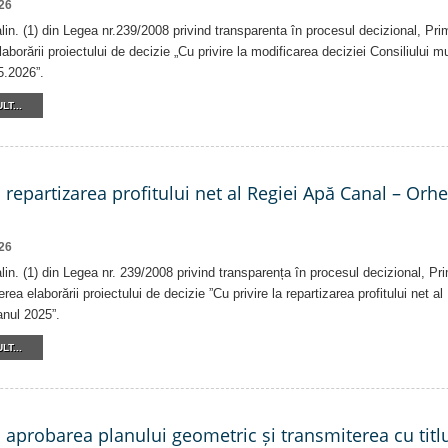
26
 alin. (1) din Legea nr.239/2008 privind transparenta în procesul decizional, Pri
laborării proiectului de decizie „Cu privire la modificarea deciziei Consiliului m
5.2026”.
LT...
a repartizarea profitului net al Regiei Apă Canal – Orh
26
alin. (1) din Legea nr. 239/2008 privind transparența în procesul decizional, Pr
erea elaborării proiectului de decizie ”Cu privire la repartizarea profitului net 
anul 2025”.
LT...
a aprobarea planului geometric și transmiterea cu titlu