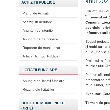
anul 202
ACHIZIȚII PUBLICE
Publicat:
08.02.20
Planul de Achiziții
În temeiul art.
Achiziții în derulare
Comunal-Locati
acordului privi
Anunțuri de intenție
infrastructuri
Anunțuri de participare
Scopul proiectul
și reabilitare a
Rapoarte de monitorizare
a Î.M.,,Servici
Arhiva (Achiziții Publice)
Proiectul a fos
municipiului Or
LICITAȚII FUNCIARE
Pentru eficient
prezentarea prop
Anunțuri de licitații funciare
mun. Orhei, str
Rezultatele licitațiilor
Executor:
Carab
Termen de prez
BUGETUL MUNICIPIULUI
ORHEI