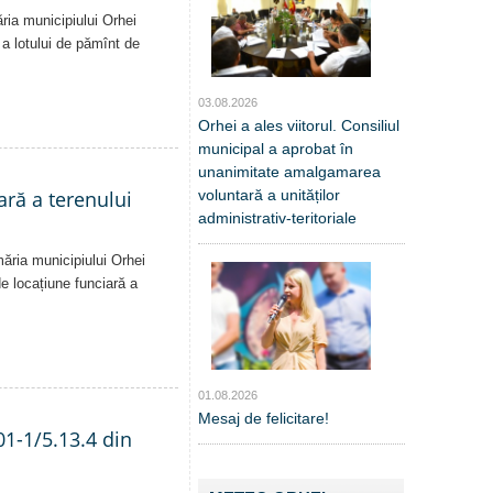
ăria municipiului Orhei
ă a lotului de pămînt de
03.08.2026
Orhei a ales viitorul. Consiliul
municipal a aprobat în
unanimitate amalgamarea
ară a terenului
voluntară a unităților
administrativ-teritoriale
măria municipiului Orhei
 de locațiune funciară a
01.08.2026
Mesaj de felicitare!
01-1/5.13.4 din