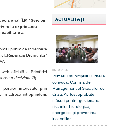
ACTUALITĂŢI
decizional, Î.M.”Servicii
ivire la exprimarea
reabilitare a
iciul public de întreținere
ciul,,Reparația Drumurilorˮ
VA .
06.08.2026
 web oficială a Primăriei
Primarul municipiului Orhei a
arența decizională
).
convocat Comisia de
Management al Situațiilor de
r părților interesate prin
Criză. Au fost aprobate
e în adresa întreprinderii:
măsuri pentru gestionarea
riscurilor hidrologice,
energetice și prevenirea
incendiilor