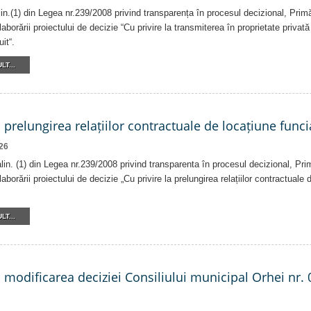
alin.(1) din Legea nr.239/2008 privind transparența în procesul decizional, Prim
laborării proiectului de decizie “Cu privire la transmiterea în proprietate privat
it“.
LT...
a prelungirea relațiilor contractuale de locațiune funci
26
 alin. (1) din Legea nr.239/2008 privind transparenta în procesul decizional, Pri
laborării proiectului de decizie „Cu privire la prelungirea relațiilor contractuale
LT...
a modificarea deciziei Consiliului municipal Orhei nr. 