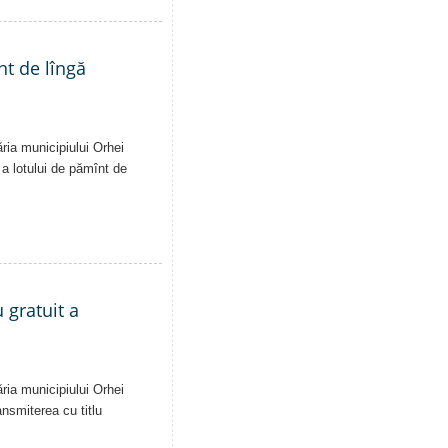
nt de lîngă
ăria municipiului Orhei
ă a lotului de pămînt de
 gratuit a
ăria municipiului Orhei
ansmiterea cu titlu