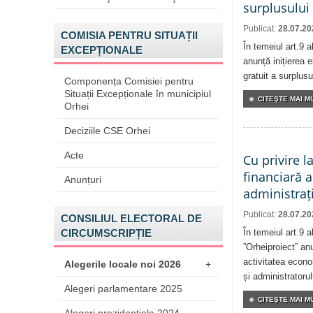
surplusului
Publicat:
28.07.20
COMISIA PENTRU SITUAȚII
În temeiul art.9 
EXCEPȚIONALE
anunță inițierea e
gratuit a surplusu
Componența Comisiei pentru
Situații Excepționale în municipiul
CITEŞTE MAI MU
Orhei
Deciziile CSE Orhei
Acte
Cu privire l
financiară a
Anunțuri
administrați
Publicat:
28.07.20
CONSILIUL ELECTORAL DE
CIRCUMSCRIPȚIE
În temeiul art.9 
”Orheiproiect” anu
activitatea econom
Alegerile locale noi 2026
+
și administratorul
Alegeri parlamentare 2025
CITEŞTE MAI MU