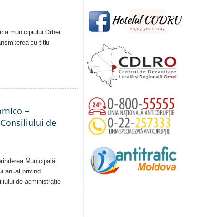
ăria municipiului Orhei
ansmiterea cu titlu
nomico –
 Consiliului de
eprinderea Municipală
ui anual privind
liului de administrație