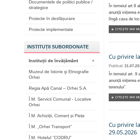
Documentele de politici publice /
În temeiul art.9 
strategice
anunță inițierea e
Proiecte în desfășurare
lîngă casa de locu
Proiecte implementate
CITEŞTE MAI MU
INSTITUȚII SUBORDONATE
Cu privire l
Instituții de învățământ
+
Publicat:
31.07.20
Muzeul de Istorie şi Etnografie
În temeiul art. 9
Orhei
anunță inițierea e
terenului”.
Regia Apă Canal – Orhei S.A.
CITEŞTE MAI MU
Î.M. Servicii Comunal - Locative
Orhei
Î.M. Achiziții, Comerț și Piețe
Cu privire l
Î.M. „Orhei Transport”
29.05.2026
Î.M. Hotelul ”CODRU”