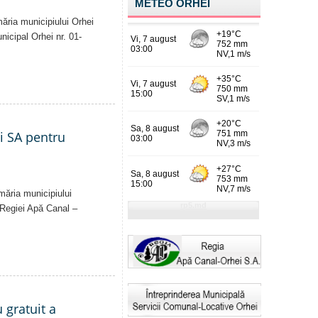
METEO ORHEI
măria municipiului Orhei
unicipal Orhei nr. 01-
ei SA pentru
imăria municipiului
al Regiei Apă Canal –
 gratuit a