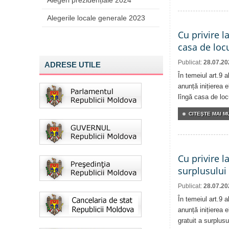
Alegeri prezidențiale 2024
Alegerile locale generale 2023
Cu privire l
casa de locu
Publicat:
28.07.20
ADRESE UTILE
În temeiul art.9 
anunță inițierea e
lîngă casa de locu
CITEŞTE MAI MU
Cu privire l
surplusului
Publicat:
28.07.20
În temeiul art.9 
anunță inițierea e
gratuit a surplusu