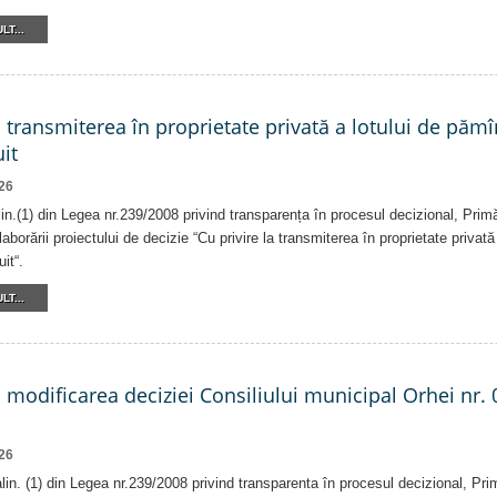
LT...
a transmiterea în proprietate privată a lotului de pămî
it
26
alin.(1) din Legea nr.239/2008 privind transparența în procesul decizional, Prim
laborării proiectului de decizie “Cu privire la transmiterea în proprietate privat
it“.
LT...
a modificarea deciziei Consiliului municipal Orhei nr. 
26
 alin. (1) din Legea nr.239/2008 privind transparenta în procesul decizional, Pri