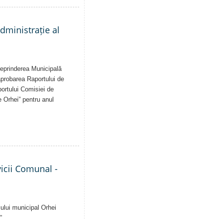
administrație al
treprinderea Municipală
 aprobarea Raportului de
aportului Comisiei de
e Orhei” pentru anul
vicii Comunal -
iului municipal Orhei
”.