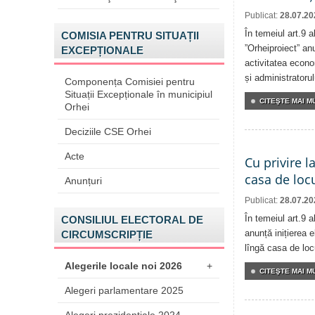
Publicat:
28.07.20
În temeiul art.9 
COMISIA PENTRU SITUAȚII
”Orheiproiect” anu
EXCEPȚIONALE
activitatea econom
și administratorul
Componența Comisiei pentru
Situații Excepționale în municipiul
CITEŞTE MAI MU
Orhei
Deciziile CSE Orhei
Acte
Cu privire l
casa de locu
Anunțuri
Publicat:
28.07.20
În temeiul art.9 
CONSILIUL ELECTORAL DE
anunță inițierea e
CIRCUMSCRIPȚIE
lîngă casa de locu
Alegerile locale noi 2026
+
CITEŞTE MAI MU
Alegeri parlamentare 2025