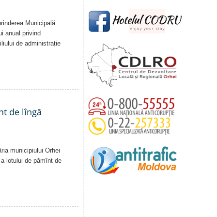
eprinderea Municipală
ui anual privind
liului de administrație
nt de lîngă
ăria municipiului Orhei
ă a lotului de pămînt de