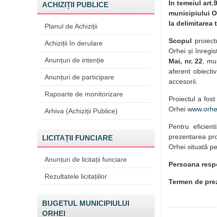
În temeiul art.
ACHIZIȚII PUBLICE
municipiului Or
la delimitarea 
Planul de Achiziții
Scopul
proiectu
Achiziții în derulare
Orhei și înregi
Anunțuri de intenție
Mai, nr. 22
, mu
aferent obiectiv
Anunțuri de participare
accesorii.
Rapoarte de monitorizare
Proiectul a fos
Orhei
www.orhe
Arhiva (Achiziții Publice)
Pentru eficient
prezentarea prop
LICITAȚII FUNCIARE
Orhei situată pe
Anunțuri de licitații funciare
Persoana resp
Rezultatele licitațiilor
Termen de prez
BUGETUL MUNICIPIULUI
ORHEI