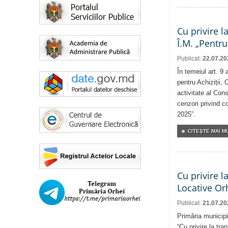
Cu privire l
Î.M. „Pentru
Publicat:
22.07.20
În temeiul art. 9
pentru Achiziții, 
activitate al Cons
cenzori privind co
2025”.
CITEŞTE MAI MU
Cu privire l
Locative Or
Publicat:
21.07.20
Primăria municipi
“Cu privire la tr