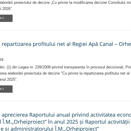
laborării proiectului de decizie „Cu privire la modificarea deciziei Consiliului m
5.2026”.
LT...
a repartizarea profitului net al Regiei Apă Canal – Orh
26
alin. (1) din Legea nr. 239/2008 privind transparența în procesul decizional, Pr
erea elaborării proiectului de decizie ”Cu privire la repartizarea profitului net 
anul 2025”.
LT...
a aprecierea Raportului anual privind activitatea eco
l Î.M.„Orheiproiect” în anul 2025 și Raportul activității
e și administratorului Î.M.„Orheiproiect”