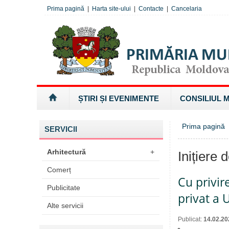
Prima pagină
|
Harta site-ului
|
Contacte
|
Cancelaria
ȘTIRI ȘI EVENIMENTE
CONSILIUL 
Prima pagină
SERVICII
Arhitectură
+
Inițiere 
Comerț
Cu privir
Publicitate
privat a 
Alte servicii
Publicat:
14.02.20