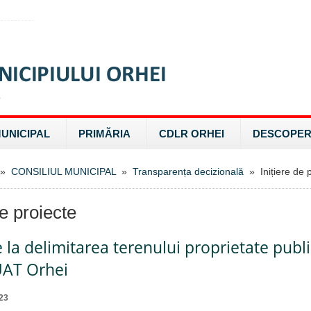
MUNICIPAL
PRIMĂRIA
CDLR ORHEI
DESCOPER
»
CONSILIUL MUNICIPAL
»
Transparența decizională
» Inițiere de p
de proiecte
e la delimitarea terenului proprietate pub
UAT Orhei
23