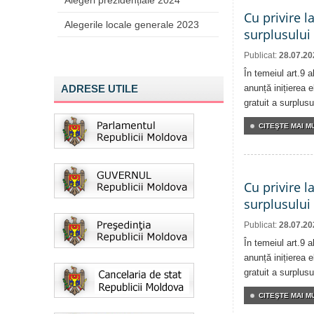
Alegeri prezidențiale 2024
Cu privire l
Alegerile locale generale 2023
surplusului
Publicat:
28.07.20
În temeiul art.9 
ADRESE UTILE
anunță inițierea e
gratuit a surplusu
CITEŞTE MAI MU
Cu privire l
surplusului
Publicat:
28.07.20
În temeiul art.9 
anunță inițierea e
gratuit a surplusu
CITEŞTE MAI MU