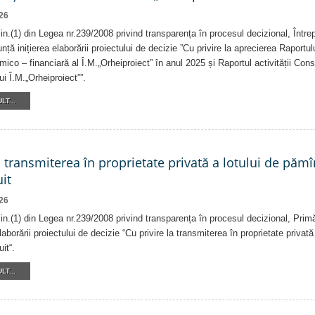
26
alin.(1) din Legea nr.239/2008 privind transparența în procesul decizional, Într
nță inițierea elaborării proiectului de decizie ”Cu privire la aprecierea Raportul
ico – financiară al Î.M.„Orheiproiect” în anul 2025 și Raportul activității Consi
ui Î.M.„Orheiproiect””.
LT...
a transmiterea în proprietate privată a lotului de pămî
it
26
alin.(1) din Legea nr.239/2008 privind transparența în procesul decizional, Prim
laborării proiectului de decizie “Cu privire la transmiterea în proprietate privat
it“.
LT...