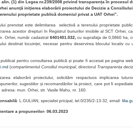
9 alin. (1) din Legea nr.239/2008 privind transparența în procesul d
hei anunţă iniţierea elaborării proiectului de Decizie a Consiliulu
terenului proprietate publică domeniul privat a UAT Orhei’’.
lui prenotat este delimitarea selectivă a terenului proprietate publi
strarea acestor drepturi în Registrul bunurilor imobile al SCT Orhei, c
n. Orhei, număr cadastral
6401401.032,
cu suprafaţa de 0,0860 ha, c
ului destinat locuinței, necesar pentru deservirea blocului locativ cu u
t publicat pentru consultarea publică și poate fi accesat pe pagina web
i.md
(compartimentul
Consiliul municipal
, directorul
Transparența deciz
izarea elaborării proiectului, solicităm respactuos implicarea tuturo
unerilor, sugestiilor și recomandărilor la proiect, care pot fi expedia
 adresa: mun. Orhei, str. Vasile Mahu, nr. 160.
onsabilă
: L.GULIAN, specialist pricipal, tel.0/235/2-13-32, email:
lilia
entare a propunerilor- 06.03.2023