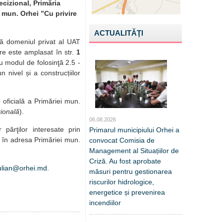
ecizional, Primăria
i mun. Orhei ”Cu privire
ACTUALITĂŢI
că domeniul privat al UAT
are este amplasat în str.
1
u modul de folosinţă 2.5 -
n nivel și a construcțiilor
 oficială a Primăriei mun.
ională
).
06.08.2026
r părţilor interesate prin
Primarul municipiului Orhei a
te în adresa Primăriei mun.
convocat Comisia de
Management al Situațiilor de
Criză. Au fost aprobate
.gulian@orhei.md
.
măsuri pentru gestionarea
riscurilor hidrologice,
energetice și prevenirea
incendiilor