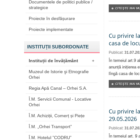
Documentele de politici publice /
strategice
CITEŞTE MAI MU
Proiecte în desfășurare
Proiecte implementate
Cu privire l
casa de locu
INSTITUȚII SUBORDONATE
Publicat:
31.07.20
Instituții de învățământ
+
În temeiul art.9 
anunță inițierea e
Muzeul de Istorie şi Etnografie
lîngă casa de locu
Orhei
CITEŞTE MAI MU
Regia Apă Canal – Orhei S.A.
Î.M. Servicii Comunal - Locative
Orhei
Cu privire l
Î.M. Achiziții, Comerț și Piețe
29.05.2026
Î.M. „Orhei Transport”
Publicat:
31.07.20
În temeiul art. 9
Î.M. Hotelul ”CODRU”