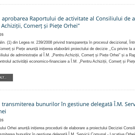
a aprobarea Raportului de activitate al Consiliului de 
 Achiziții, Comerț și Piețe Orhei”
26
 alin. (1) din Legea nr. 239/2008 privind transparența în procesul decizional, În
Comerț și Piețe anunță inițierea elaborării proiectului de decizie ,,Cu privire la
iliului de administrație al Î.M. „Pentru Achiziții, Comerț și Piețe Orhei” și a R
ntrolul activității economico-financiare a Î.M. „Pentru Achiziții, Comerț și Pieț
LT...
a transmiterea bunurilor în gestiune delegată Î.M. Ser
hei
26
ului Orhei anunță inițierea procedurii de elaborare a proiectului Deciziei Consil
ansmiterea bunurilor în gestiune delegată Î.M. Servicii Comunal - Locative Orhei