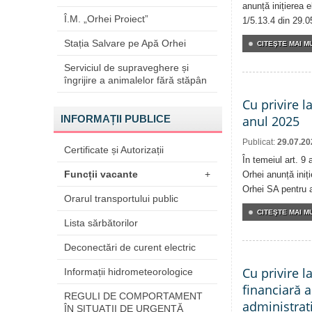
anunță inițierea e
Î.M. „Orhei Proiect”
1/5.13.4 din 29.0
Stația Salvare pe Apă Orhei
CITEŞTE MAI MU
Serviciul de supraveghere și
îngrijire a animalelor fără stăpân
Cu privire l
INFORMAȚII PUBLICE
anul 2025
Publicat:
29.07.20
Certificate și Autorizații
În temeiul art. 9 
Funcții vacante
+
Orhei anunță iniți
Orhei SA pentru 
Orarul transportului public
CITEŞTE MAI MU
Lista sărbătorilor
Deconectări de curent electric
Cu privire l
Informații hidrometeorologice
financiară a
REGULI DE COMPORTAMENT
administrați
ÎN SITUAŢII DE URGENŢĂ