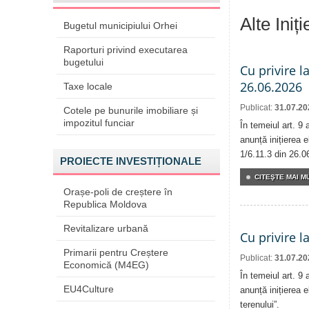
Alte Iniț
Bugetul municipiului Orhei
Raporturi privind executarea
bugetului
Cu privire l
26.06.2026
Taxe locale
Publicat:
31.07.20
Cotele pe bunurile imobiliare și
impozitul funciar
În temeiul art. 9
anunță inițierea e
1/6.11.3 din 26.0
PROIECTE INVESTIȚIONALE
CITEŞTE MAI MU
Orașe-poli de creștere în
Republica Moldova
Revitalizare urbană
Cu privire l
Primarii pentru Creștere
Publicat:
31.07.20
Economică (M4EG)
În temeiul art. 9
EU4Culture
anunță inițierea e
terenului”.