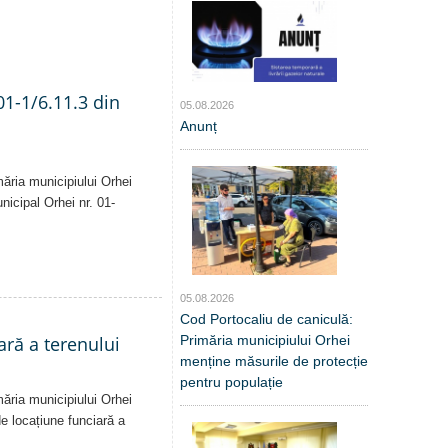
01-1/6.11.3 din
05.08.2026
Anunț
măria municipiului Orhei
unicipal Orhei nr. 01-
05.08.2026
Cod Portocaliu de caniculă:
Primăria municipiului Orhei
ară a terenului
menține măsurile de protecție
pentru populație
măria municipiului Orhei
 de locațiune funciară a