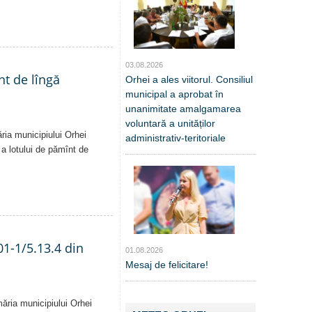
03.08.2026
nt de lîngă
Orhei a ales viitorul. Consiliul
municipal a aprobat în
unanimitate amalgamarea
voluntară a unităților
ăria municipiului Orhei
administrativ-teritoriale
ă a lotului de pămînt de
01-1/5.13.4 din
01.08.2026
Mesaj de felicitare!
măria municipiului Orhei