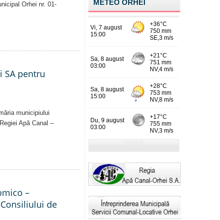
METEO ORHEI
unicipal Orhei nr. 01-
ei SA pentru
imăria municipiului
al Regiei Apă Canal –
nomico –
 Consiliului de