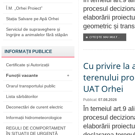
procesul deciziona
Î.M. „Orhei Proiect”
elaborării proiect
Stația Salvare pe Apă Orhei
geometric și transm
Serviciul de supraveghere și
îngrijire a animalelor fără stăpân
CITEŞTE MAI MULT...
INFORMAȚII PUBLICE
Cu privire la
Certificate și Autorizații
terenului pro
Funcții vacante
+
UAT Orhei
Orarul transportului public
Lista sărbătorilor
Publicat:
07.08.2026
Deconectări de curent electric
În temeiul art.9 a
procesul deciziona
Informații hidrometeorologice
elaborării proiect
REGULI DE COMPORTAMENT
ÎN SITUAŢII DE URGENŢĂ
declararea terenul