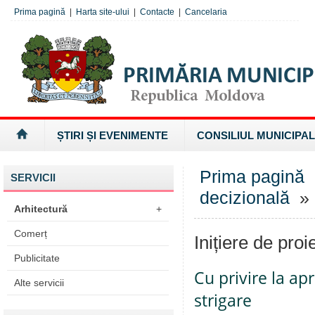
Prima pagină
|
Harta site-ului
|
Contacte
|
Cancelaria
ȘTIRI ȘI EVENIMENTE
CONSILIUL MUNICIPAL
Prima pagină
SERVICII
decizională
» I
Arhitectură
+
Comerț
Inițiere de proi
Publicitate
Cu privire la ap
Alte servicii
strigare