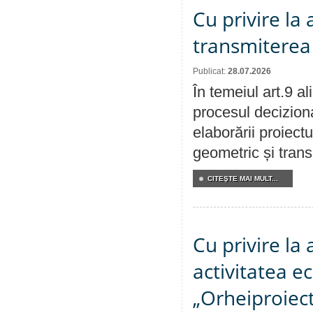
Cu privire la
transmiterea 
Publicat:
28.07.2026
În temeiul art.9 a
procesul deciziona
elaborării proiect
geometric și transm
CITEŞTE MAI MULT...
Cu privire la
activitatea e
„Orheiproiect”