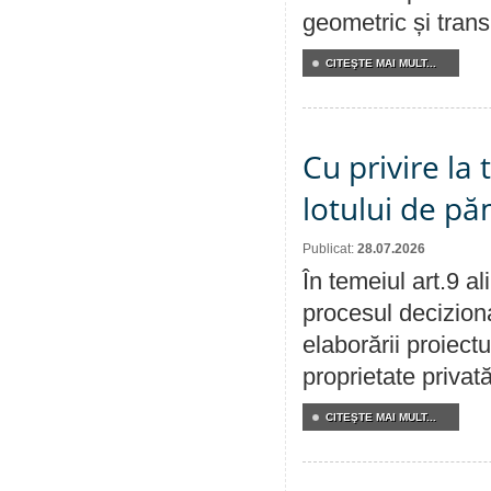
geometric și transm
CITEŞTE MAI MULT...
Cu privire la
lotului de pă
Publicat:
28.07.2026
În temeiul art.9 a
procesul deciziona
elaborării proiectu
proprietate privat
CITEŞTE MAI MULT...