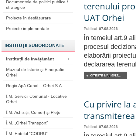
Documentele de politici publice /
terenului pro
strategice
UAT Orhei
Proiecte în desfășurare
Proiecte implementate
Publicat:
07.08.2026
În temeiul art.9 a
INSTITUȚII SUBORDONATE
procesul deciziona
elaborării proiect
Instituții de învățământ
+
declararea terenul
Muzeul de Istorie şi Etnografie
Orhei
CITEŞTE MAI MULT...
Regia Apă Canal – Orhei S.A.
Î.M. Servicii Comunal - Locative
Cu privire la
Orhei
Î.M. Achiziții, Comerț și Piețe
transmiterea 
Î.M. „Orhei Transport”
Publicat:
07.08.2026
Î.M. Hotelul ”CODRU”
În temeiul art.9 a