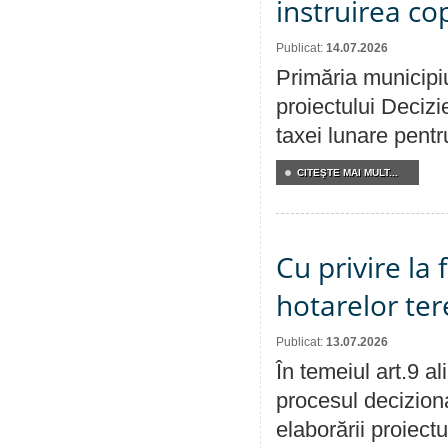
instruirea cop
Publicat:
14.07.2026
Primăria municipiu
proiectului Decizi
taxei lunare pentru
CITEŞTE MAI MULT...
Cu privire la
hotarelor te
Publicat:
13.07.2026
În temeiul art.9 a
procesul deciziona
elaborării proiect