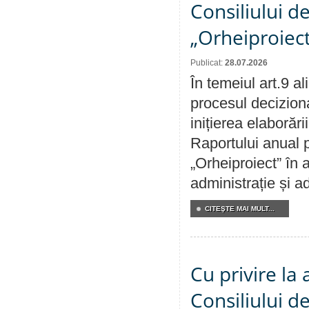
Consiliului d
„Orheiproiect
Publicat:
28.07.2026
În temeiul art.9 a
procesul decizion
inițierea elaborări
Raportului anual p
„Orheiproiect” în a
administrație și ad
CITEŞTE MAI MULT...
Cu privire la
Consiliului de