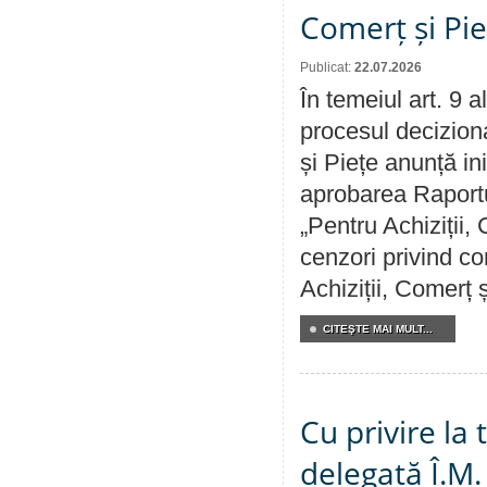
Comerț și Pie
Publicat:
22.07.2026
În temeiul art. 9 
procesul deciziona
și Piețe anunță ini
aprobarea Raportul
„Pentru Achiziții,
cenzori privind co
Achiziții, Comerț 
CITEŞTE MAI MULT...
Cu privire la
delegată Î.M.