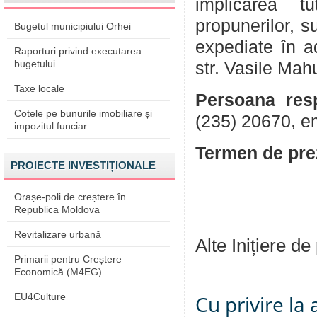
implicarea tu
propunerilor, su
Bugetul municipiului Orhei
expediate în a
Raporturi privind executarea
bugetului
str. Vasile Mah
Taxe locale
Persoana resp
Cotele pe bunurile imobiliare și
(235) 20670, e
impozitul funciar
Termen de prez
PROIECTE INVESTIȚIONALE
Orașe-poli de creștere în
Republica Moldova
Revitalizare urbană
Alte Inițiere de
Primarii pentru Creștere
Economică (M4EG)
EU4Culture
Cu privire la