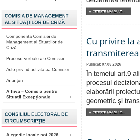
CITEŞTE MAI MULT...
COMISIA DE MANAGEMENT
AL SITUAȚIILOR DE CRIZĂ
Componența Comisiei de
Cu privire la
Management al Situațiilor de
Criză
transmiterea 
Procese-verbale ale Comisiei
Publicat:
07.08.2026
Acte privind activitatea Comisiei
În temeiul art.9 a
Anunțuri
procesul deciziona
elaborării proiect
Arhiva – Comisia pentru
Situații Excepționale
+
geometric și transm
CITEŞTE MAI MULT...
CONSILIUL ELECTORAL DE
CIRCUMSCRIPȚIE
Alegerile locale noi 2026
+