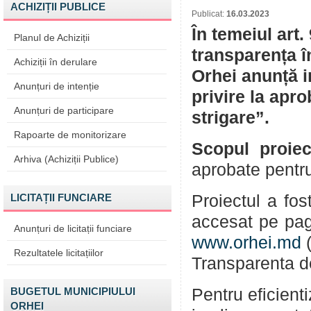
ACHIZIȚII PUBLICE
Publicat:
16.03.2023
În temeiul art.
Planul de Achiziții
transparența î
Achiziții în derulare
Orhei anunță i
Anunțuri de intenție
privire la apro
Anunțuri de participare
strigare”.
Rapoarte de monitorizare
Scopul proiec
Arhiva (Achiziții Publice)
aprobate pentru
LICITAȚII FUNCIARE
Proiectul a fos
accesat pe pag
Anunțuri de licitații funciare
www.orhei.md
(
Rezultatele licitațiilor
Transparenta de
BUGETUL MUNICIPIULUI
Pentru eficient
ORHEI