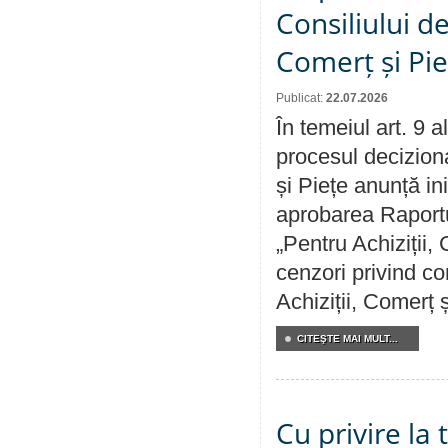
Consiliului de
Comerț și Pie
Publicat:
22.07.2026
În temeiul art. 9 
procesul deciziona
și Piețe anunță ini
aprobarea Raportul
„Pentru Achiziții,
cenzori privind co
Achiziții, Comerț 
CITEŞTE MAI MULT...
Cu privire la