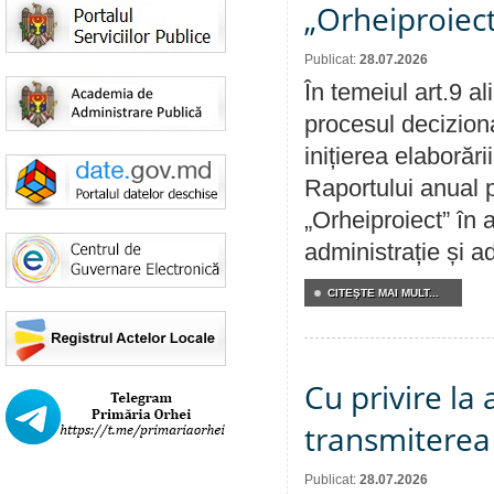
„Orheiproiect
Publicat:
28.07.2026
În temeiul art.9 a
procesul decizion
inițierea elaborări
Raportului anual p
„Orheiproiect” în a
administrație și ad
CITEŞTE MAI MULT...
Cu privire la
transmiterea 
Publicat:
28.07.2026