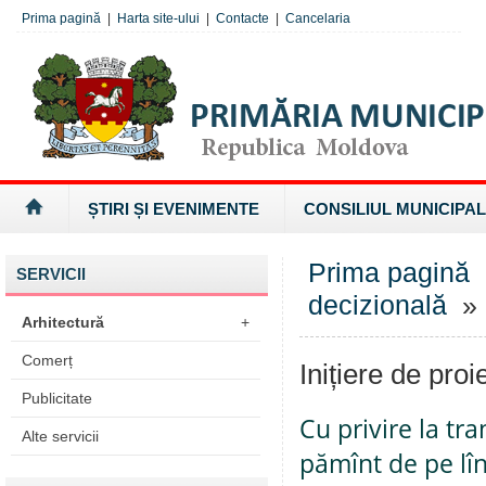
Prima pagină
|
Harta site-ului
|
Contacte
|
Cancelaria
ȘTIRI ȘI EVENIMENTE
CONSILIUL MUNICIPAL
Prima pagină
SERVICII
decizională
» I
Arhitectură
+
Comerț
Inițiere de proi
Publicitate
Cu privire la tr
Alte servicii
pămînt de pe lî