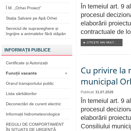
În temeiul art. 9 
Î.M. „Orhei Proiect”
procesul deciziona
Stația Salvare pe Apă Orhei
elaborării proiectu
Serviciul de supraveghere și
contractuale de lo
îngrijire a animalelor fără stăpân
CITEŞTE MAI MULT...
INFORMAȚII PUBLICE
Certificate și Autorizații
Cu privire la 
Funcții vacante
+
municipal Orh
Orarul transportului public
Publicat:
31.07.2026
Lista sărbătorilor
În temeiul art. 9 
Deconectări de curent electric
procesul deciziona
Informații hidrometeorologice
elaborării proiectu
REGULI DE COMPORTAMENT
Consiliului munici
ÎN SITUAŢII DE URGENŢĂ