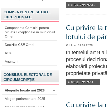
CITEŞTE MAI MULT...
COMISIA PENTRU SITUAȚII
EXCEPȚIONALE
Cu privire la
Componența Comisiei pentru
Situații Excepționale în municipiul
lotului de pă
Orhei
Deciziile CSE Orhei
Publicat:
31.07.2026
În temeiul art.9 a
Acte
procesul deciziona
Anunțuri
elaborării proiectu
proprietate privat
CONSILIUL ELECTORAL DE
CIRCUMSCRIPȚIE
CITEŞTE MAI MULT...
Alegerile locale noi 2026
+
Alegeri parlamentare 2025
Cu privire la 