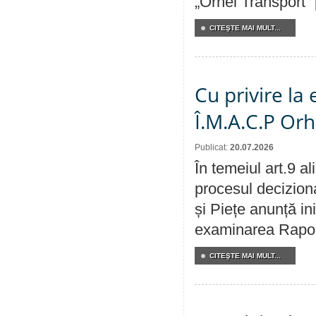
„Orhei Transport”
CITEŞTE MAI MULT...
Cu privire la
Î.M.A.C.P Or
Publicat:
20.07.2026
În temeiul art.9 a
procesul deciziona
și Piețe anunță ini
examinarea Raportu
CITEŞTE MAI MULT...