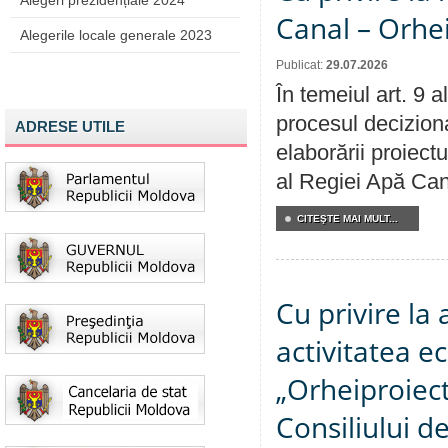
Alegeri prezidențiale 2024
Canal – Orhe
Alegerile locale generale 2023
Publicat:
29.07.2026
În temeiul art. 9 
procesul deciziona
ADRESE UTILE
elaborării proiectu
al Regiei Apă Can
CITEŞTE MAI MULT...
Cu privire la
activitatea e
„Orheiproiect”
Consiliului d