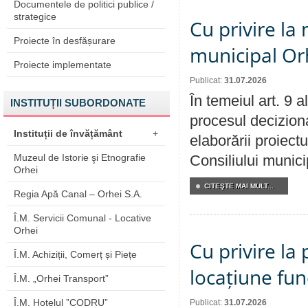
Documentele de politici publice /
strategice
Cu privire la 
Proiecte în desfășurare
municipal Orh
Proiecte implementate
Publicat:
31.07.2026
În temeiul art. 9 
INSTITUȚII SUBORDONATE
procesul deciziona
Instituții de învățământ
+
elaborării proiectu
Muzeul de Istorie şi Etnografie
Consiliului munici
Orhei
CITEŞTE MAI MULT...
Regia Apă Canal – Orhei S.A.
Î.M. Servicii Comunal - Locative
Orhei
Cu privire la 
Î.M. Achiziții, Comerț și Piețe
locațiune fun
Î.M. „Orhei Transport”
Î.M. Hotelul ”CODRU”
Publicat:
31.07.2026