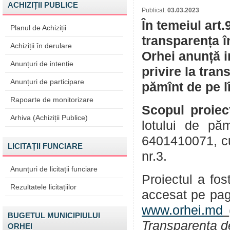
ACHIZIȚII PUBLICE
Publicat:
03.03.2023
În temeiul art.
Planul de Achiziții
transparența î
Achiziții în derulare
Orhei anunță i
Anunțuri de intenție
privire la tran
Anunțuri de participare
pămînt de pe l
Rapoarte de monitorizare
Scopul proiec
Arhiva (Achiziții Publice)
lotului de pă
6401410071, cu 
LICITAȚII FUNCIARE
nr.3.
Anunțuri de licitații funciare
Proiectul a fos
Rezultatele licitațiilor
accesat pe pag
www.orhei.md
BUGETUL MUNICIPIULUI
Transparența d
ORHEI