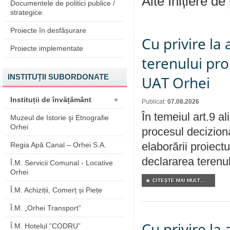
Alte Inițiere de
Documentele de politici publice /
strategice
Proiecte în desfășurare
Cu privire la
Proiecte implementate
terenului pro
INSTITUȚII SUBORDONATE
UAT Orhei
Instituții de învățământ
+
Publicat:
07.08.2026
În temeiul art.9 a
Muzeul de Istorie şi Etnografie
Orhei
procesul deciziona
elaborării proiect
Regia Apă Canal – Orhei S.A.
declararea terenul
Î.M. Servicii Comunal - Locative
Orhei
CITEŞTE MAI MULT...
Î.M. Achiziții, Comerț și Piețe
Î.M. „Orhei Transport”
Cu privire la
Î.M. Hotelul ”CODRU”