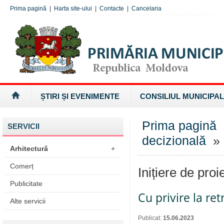
Prima pagină
|
Harta site-ului
|
Contacte
|
Cancelaria
ȘTIRI ȘI EVENIMENTE
CONSILIUL MUNICIPAL
Prima pagină
SERVICII
decizională
» I
Arhitectură
+
Comerț
Inițiere de proi
Publicitate
Cu privire la r
Alte servicii
Publicat:
15.06.2023