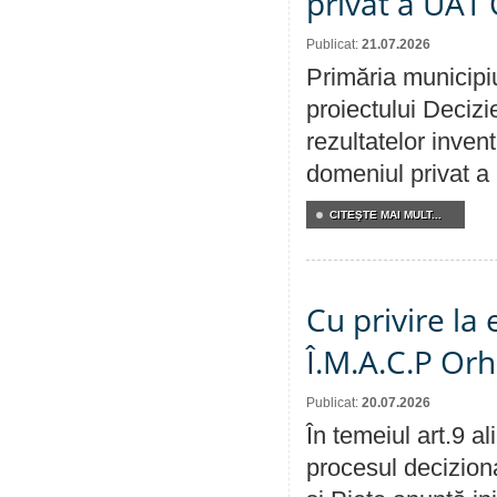
privat a UAT 
Publicat:
21.07.2026
Primăria municipiu
proiectului Decizi
rezultatelor invent
domeniul privat a
CITEŞTE MAI MULT...
Cu privire la
Î.M.A.C.P Or
Publicat:
20.07.2026
În temeiul art.9 a
procesul deciziona