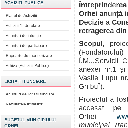
ACHIZIȚII PUBLICE
Întreprinderea
Orhei anunță i
Planul de Achiziții
Decizie a Cons
Achiziții în derulare
retragerea di
Anunțuri de intenție
Scopul
, proie
Anunțuri de participare
(Fondatorulu
Rapoarte de monitorizare
Î.M.,,Servicii
Arhiva (Achiziții Publice)
anexei nr.1 și
Vasile Lupu nr.
LICITAȚII FUNCIARE
Ghibuˮ).
Anunțuri de licitații funciare
Proiectul a fos
Rezultatele licitațiilor
accesat pe 
Orhei
www
BUGETUL MUNICIPIULUI
municipal
,
Tran
ORHEI