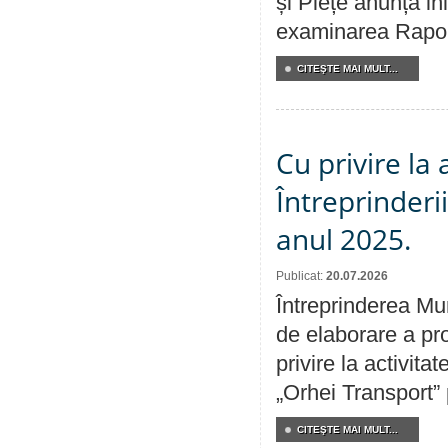
și Piețe anunță ini
examinarea Raportu
CITEŞTE MAI MULT...
Cu privire la
Întreprinderi
anul 2025.
Publicat:
20.07.2026
Întreprinderea Mun
de elaborare a pro
privire la activit
„Orhei Transport”
CITEŞTE MAI MULT...