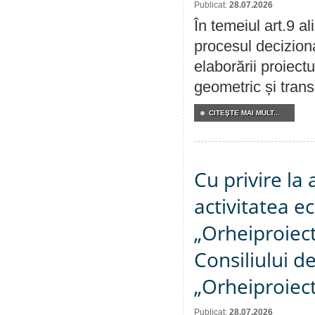
Publicat:
28.07.2026
În temeiul art.9 a
procesul deciziona
elaborării proiect
geometric și transm
CITEŞTE MAI MULT...
Cu privire la
activitatea e
„Orheiproiect”
Consiliului d
„Orheiproiect
Publicat:
28.07.2026