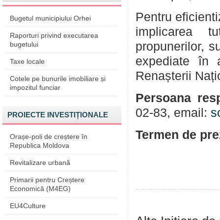
Pentru eficient
Bugetul municipiului Orhei
implicarea tu
Raporturi privind executarea
propunerilor, su
bugetului
expediate în a
Taxe locale
Renașterii Nați
Cotele pe bunurile imobiliare și
impozitul funciar
Persoana res
02-83,
email:
s
PROIECTE INVESTIȚIONALE
Termen de prez
Orașe-poli de creștere în
Republica Moldova
Revitalizare urbană
Primarii pentru Creștere
Economică (M4EG)
EU4Culture