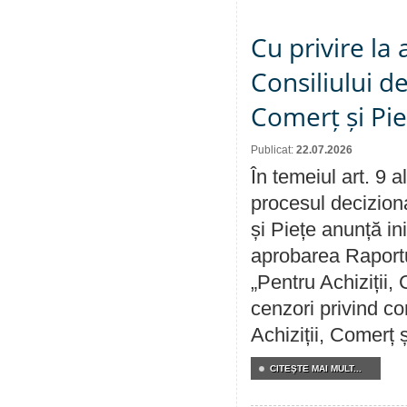
Cu privire la
Consiliului de
Comerț și Pie
Publicat:
22.07.2026
În temeiul art. 9 
procesul deciziona
și Piețe anunță ini
aprobarea Raportul
„Pentru Achiziții,
cenzori privind co
Achiziții, Comerț 
CITEŞTE MAI MULT...