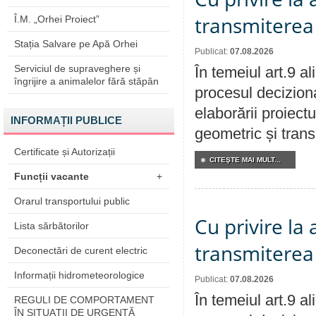
transmiterea 
Î.M. „Orhei Proiect”
Stația Salvare pe Apă Orhei
Publicat:
07.08.2026
Serviciul de supraveghere și
În temeiul art.9 a
îngrijire a animalelor fără stăpân
procesul deciziona
elaborării proiect
INFORMAȚII PUBLICE
geometric și transm
Certificate și Autorizații
CITEŞTE MAI MULT...
Funcții vacante
+
Orarul transportului public
Cu privire la
Lista sărbătorilor
transmiterea 
Deconectări de curent electric
Informații hidrometeorologice
Publicat:
07.08.2026
În temeiul art.9 a
REGULI DE COMPORTAMENT
ÎN SITUAŢII DE URGENŢĂ