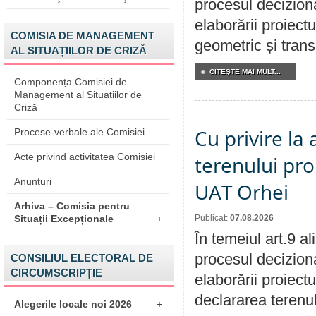
procesul deciziona
elaborării proiect
COMISIA DE MANAGEMENT
geometric și transm
AL SITUAȚIILOR DE CRIZĂ
CITEŞTE MAI MULT...
Componența Comisiei de
Management al Situațiilor de
Criză
Cu privire la
Procese-verbale ale Comisiei
Acte privind activitatea Comisiei
terenului pro
Anunțuri
UAT Orhei
Arhiva – Comisia pentru
Situații Excepționale
+
Publicat:
07.08.2026
În temeiul art.9 a
procesul deciziona
CONSILIUL ELECTORAL DE
CIRCUMSCRIPȚIE
elaborării proiect
declararea terenul
Alegerile locale noi 2026
+