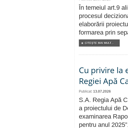
În temeiul art.9 a
procesul deciziona
elaborării proiect
formarea prin sepa
CITEŞTE MAI MULT...
Cu privire la
Regiei Apă C
Publicat:
13.07.2026
S.A. Regia Apă Ca
a proiectului de D
examinarea Raport
pentru anul 2025”