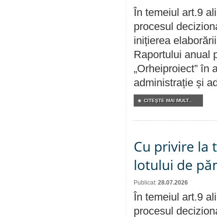
În temeiul art.9 a
procesul decizion
inițierea elaborări
Raportului anual p
„Orheiproiect” în a
administrație și ad
CITEŞTE MAI MULT...
Cu privire la
lotului de pă
Publicat:
28.07.2026
În temeiul art.9 a
procesul deciziona