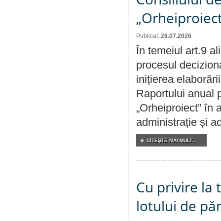
„Orheiproiect
Publicat:
28.07.2026
În temeiul art.9 a
procesul decizion
inițierea elaborări
Raportului anual p
„Orheiproiect” în a
administrație și ad
CITEŞTE MAI MULT...
Cu privire la
lotului de pă