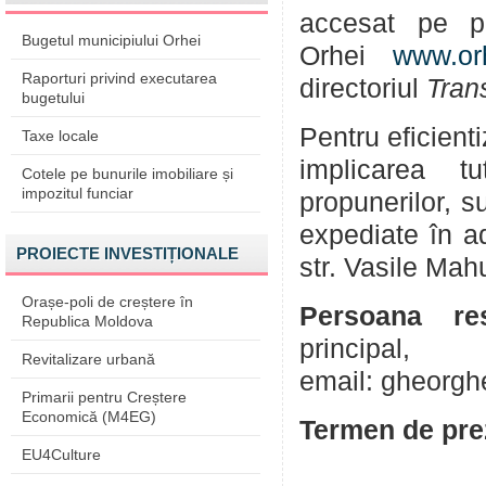
accesat pe pa
Bugetul municipiului Orhei
Orhei
www.or
Raporturi privind executarea
directoriul
Tran
bugetului
Pentru eficient
Taxe locale
implicarea tu
Cotele pe bunurile imobiliare și
impozitul funciar
propunerilor, su
expediate în a
PROIECTE INVESTIȚIONALE
str. Vasile Mah
Orașe-poli de creștere în
Persoana res
Republica Moldova
princip
Revitalizare urbană
email: gheorg
Primarii pentru Creștere
Economică (M4EG)
Termen de prez
EU4Culture