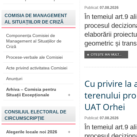
Publicat:
07.08.2026
COMISIA DE MANAGEMENT
În temeiul art.9 a
AL SITUAȚIILOR DE CRIZĂ
procesul deciziona
elaborării proiect
Componența Comisiei de
Management al Situațiilor de
geometric și transm
Criză
CITEŞTE MAI MULT...
Procese-verbale ale Comisiei
Acte privind activitatea Comisiei
Anunțuri
Cu privire la
Arhiva – Comisia pentru
terenului pro
Situații Excepționale
+
UAT Orhei
CONSILIUL ELECTORAL DE
CIRCUMSCRIPȚIE
Publicat:
07.08.2026
În temeiul art.9 a
Alegerile locale noi 2026
+
procesul deciziona