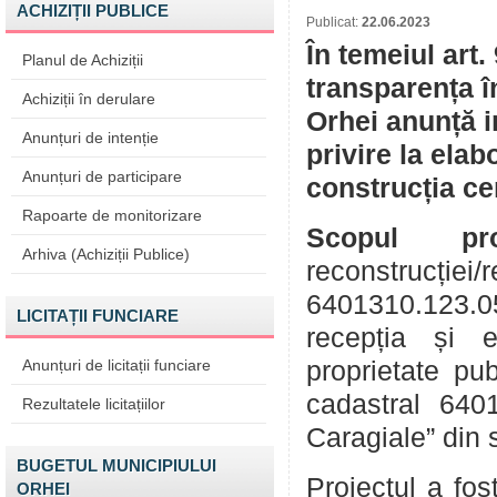
ACHIZIȚII PUBLICE
Publicat:
22.06.2023
În temeiul art.
Planul de Achiziții
transparența î
Achiziții în derulare
Orhei anunță i
Anunțuri de intenție
privire la ela
Anunțuri de participare
construcția ce
Rapoarte de monitorizare
Scopul proi
Arhiva (Achiziții Publice)
reconstrucți
6401310.123.0
LICITAȚII FUNCIARE
recepția și e
Anunțuri de licitații funciare
proprietate pu
cadastral 6401
Rezultatele licitațiilor
Caragiale” din 
BUGETUL MUNICIPIULUI
Proiectul a fos
ORHEI