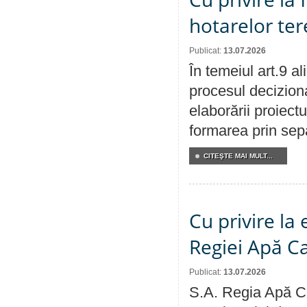
hotarelor te
Publicat:
13.07.2026
În temeiul art.9 a
procesul deciziona
elaborării proiect
formarea prin sepa
CITEŞTE MAI MULT...
Cu privire la
Regiei Apă C
Publicat:
13.07.2026
S.A. Regia Apă Ca