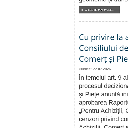
CITEŞTE MAI MULT...
Cu privire la
Consiliului de
Comerț și Pie
Publicat:
22.07.2026
În temeiul art. 9 
procesul deciziona
și Piețe anunță ini
aprobarea Raportul
„Pentru Achiziții,
cenzori privind co
Achiziții, Comerț 