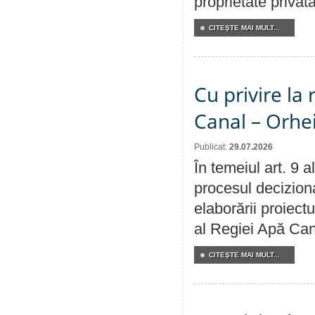
proprietate privat
CITEŞTE MAI MULT...
Cu privire la 
Canal – Orhe
Publicat:
29.07.2026
În temeiul art. 9 
procesul deciziona
elaborării proiectu
al Regiei Apă Can
CITEŞTE MAI MULT...