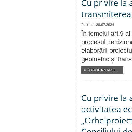
Cu privire la
transmiterea 
Publicat:
28.07.2026
În temeiul art.9 a
procesul deciziona
elaborării proiect
geometric și transm
CITEŞTE MAI MULT...
Cu privire la
activitatea e
„Orheiproiect”
Consiliului d