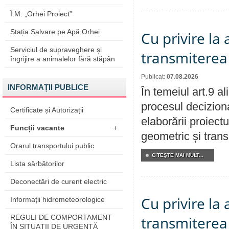
Î.M. „Orhei Proiect”
Stația Salvare pe Apă Orhei
Cu privire la
Serviciul de supraveghere și
transmiterea 
îngrijire a animalelor fără stăpân
Publicat:
07.08.2026
INFORMAȚII PUBLICE
În temeiul art.9 a
procesul deciziona
Certificate și Autorizații
elaborării proiect
Funcții vacante
+
geometric și transm
Orarul transportului public
CITEŞTE MAI MULT...
Lista sărbătorilor
Deconectări de curent electric
Cu privire la
Informații hidrometeorologice
REGULI DE COMPORTAMENT
transmiterea 
ÎN SITUAŢII DE URGENŢĂ