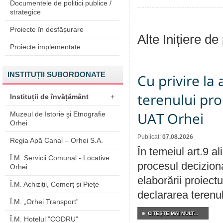
Documentele de politici publice /
strategice
Proiecte în desfășurare
Alte Inițiere de
Proiecte implementate
INSTITUȚII SUBORDONATE
Cu privire la
terenului pro
Instituții de învățământ
+
UAT Orhei
Muzeul de Istorie şi Etnografie
Orhei
Publicat:
07.08.2026
Regia Apă Canal – Orhei S.A.
În temeiul art.9 a
Î.M. Servicii Comunal - Locative
procesul deciziona
Orhei
elaborării proiect
Î.M. Achiziții, Comerț și Piețe
declararea terenul
Î.M. „Orhei Transport”
CITEŞTE MAI MULT...
Î.M. Hotelul ”CODRU”