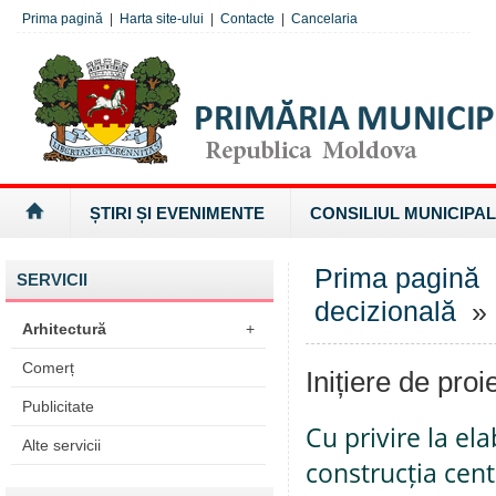
Prima pagină
|
Harta site-ului
|
Contacte
|
Cancelaria
ȘTIRI ȘI EVENIMENTE
CONSILIUL MUNICIPAL
Prima pagină
SERVICII
decizională
» I
Arhitectură
+
Comerț
Inițiere de proi
Publicitate
Cu privire la e
Alte servicii
construcția cen