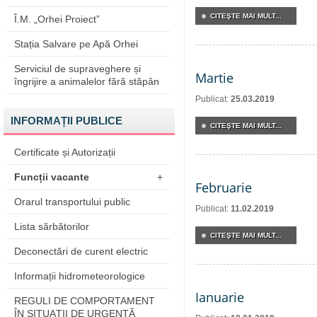
CITEŞTE MAI MULT...
Î.M. „Orhei Proiect”
Stația Salvare pe Apă Orhei
Serviciul de supraveghere și
Martie
îngrijire a animalelor fără stăpân
Publicat:
25.03.2019
INFORMAȚII PUBLICE
CITEŞTE MAI MULT...
Certificate și Autorizații
Funcții vacante
+
Februarie
Orarul transportului public
Publicat:
11.02.2019
Lista sărbătorilor
CITEŞTE MAI MULT...
Deconectări de curent electric
Informații hidrometeorologice
Ianuarie
REGULI DE COMPORTAMENT
ÎN SITUAŢII DE URGENŢĂ