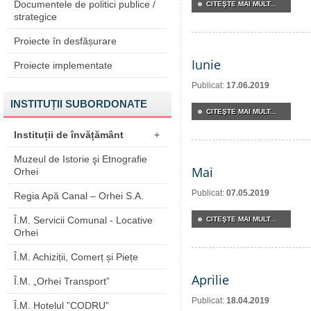
Documentele de politici publice /
CITEŞTE MAI MULT...
strategice
Proiecte în desfășurare
Iunie
Proiecte implementate
Publicat:
17.06.2019
INSTITUȚII SUBORDONATE
CITEŞTE MAI MULT...
Instituții de învățământ
+
Muzeul de Istorie şi Etnografie
Mai
Orhei
Publicat:
07.05.2019
Regia Apă Canal – Orhei S.A.
Î.M. Servicii Comunal - Locative
CITEŞTE MAI MULT...
Orhei
Î.M. Achiziții, Comerț și Piețe
Aprilie
Î.M. „Orhei Transport”
Publicat:
18.04.2019
Î.M. Hotelul ”CODRU”