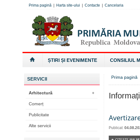
Prima pagină
|
Harta site-ului
|
Contacte
|
Cancelaria
ȘTIRI ȘI EVENIMENTE
CONSILIUL 
Prima pagină
»
SERVICII
Arhitectură
+
Informaț
Comerț
Publicitate
Avertizar
Alte servicii
Publicat:
04.08.20
CITEŞTE MAI MU