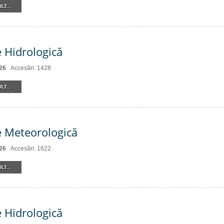
LT...
e Hidrologică
26
Accesări: 1428
LT...
e Meteorologică
26
Accesări: 1622
LT...
e Hidrologică