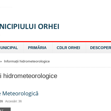
MUNICIPAL
PRIMĂRIA
CDLR ORHEI
DESCOPER
 Informații hidrometeorologice
ii hidrometeorologice
e Meteorologică
26
Accesări: 36
LT...