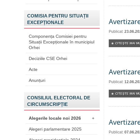
COMISIA PENTRU SITUAȚII
Avertizar
EXCEPȚIONALE
Publicat:
23.06.20
Componența Comisiei pentru
Situații Excepționale în municipiul
CITEŞTE MAI MU
Orhei
Deciziile CSE Orhei
Acte
Avertizar
Anunțuri
Publicat:
12.06.20
CITEŞTE MAI MU
CONSILIUL ELECTORAL DE
CIRCUMSCRIPȚIE
Alegerile locale noi 2026
+
Avertizar
Alegeri parlamentare 2025
Publicat:
07.06.20