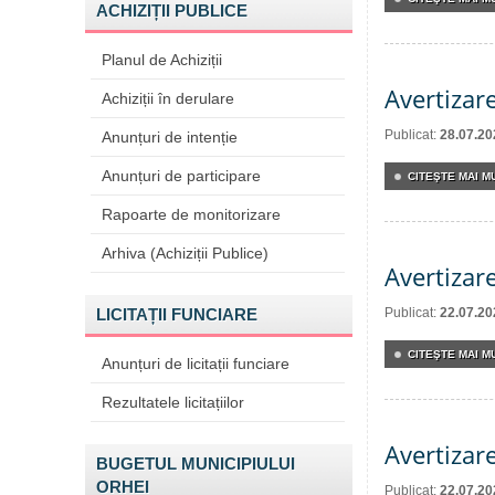
ACHIZIȚII PUBLICE
Planul de Achiziții
Avertizar
Achiziții în derulare
Publicat:
28.07.20
Anunțuri de intenție
Anunțuri de participare
CITEŞTE MAI MU
Rapoarte de monitorizare
Arhiva (Achiziții Publice)
Avertizar
LICITAȚII FUNCIARE
Publicat:
22.07.20
CITEŞTE MAI MU
Anunțuri de licitații funciare
Rezultatele licitațiilor
Avertizar
BUGETUL MUNICIPIULUI
ORHEI
Publicat:
22.07.20