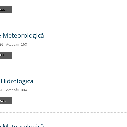
LT...
e Meteorologică
26
Accesări: 153
LT...
Hidrologică
26
Accesări: 334
LT...
e Meteorologică