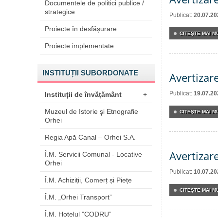
Documentele de politici publice /
strategice
Publicat:
20.07.20
Proiecte în desfășurare
CITEŞTE MAI MU
Proiecte implementate
INSTITUȚII SUBORDONATE
Avertizar
Publicat:
19.07.20
Instituții de învățământ
+
Muzeul de Istorie şi Etnografie
CITEŞTE MAI MU
Orhei
Regia Apă Canal – Orhei S.A.
Avertizar
Î.M. Servicii Comunal - Locative
Orhei
Publicat:
10.07.20
Î.M. Achiziții, Comerț și Piețe
CITEŞTE MAI MU
Î.M. „Orhei Transport”
Î.M. Hotelul ”CODRU”