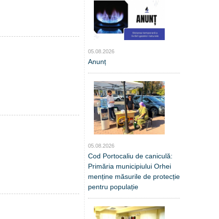
05.08.2026
Anunț
05.08.2026
Cod Portocaliu de caniculă:
Primăria municipiului Orhei
menține măsurile de protecție
pentru populație