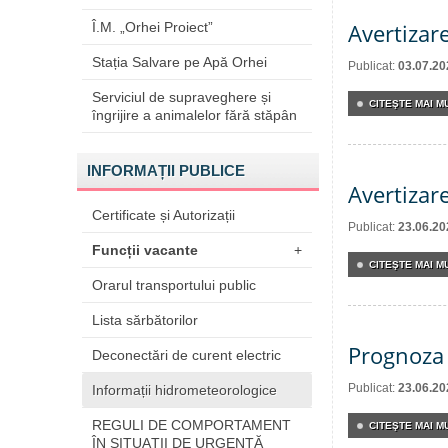
Avertizar
Î.M. „Orhei Proiect”
Stația Salvare pe Apă Orhei
Publicat:
03.07.20
Serviciul de supraveghere și
CITEŞTE MAI MU
îngrijire a animalelor fără stăpân
INFORMAȚII PUBLICE
Avertizar
Certificate și Autorizații
Publicat:
23.06.20
Funcții vacante
+
CITEŞTE MAI MU
Orarul transportului public
Lista sărbătorilor
Prognoza 
Deconectări de curent electric
Publicat:
23.06.20
Informații hidrometeorologice
REGULI DE COMPORTAMENT
CITEŞTE MAI MU
ÎN SITUAŢII DE URGENŢĂ