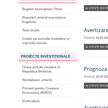
CITEŞTE MAI MU
Bugetul municipiului Orhei
Raporturi privind executarea
bugetului
Avertizar
Taxe locale
Publicat:
22.07.20
Cotele pe bunurile imobiliare și
impozitul funciar
CITEŞTE MAI MU
PROIECTE INVESTIȚIONALE
Orașe-poli de creștere în
Prognoza 
Republica Moldova
Publicat:
20.07.20
Revitalizare urbană
CITEŞTE MAI MU
Primarii pentru Creștere
Economică (M4EG)
EU4Culture
Avertizar