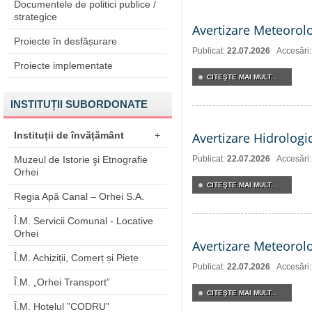
Documentele de politici publice /
strategice
Avertizare Meteorol
Proiecte în desfășurare
Publicat:
22.07.2026
Accesări
Proiecte implementate
CITEŞTE MAI MULT...
INSTITUȚII SUBORDONATE
Instituții de învățământ
+
Avertizare Hidrologi
Muzeul de Istorie şi Etnografie
Publicat:
22.07.2026
Accesări
Orhei
CITEŞTE MAI MULT...
Regia Apă Canal – Orhei S.A.
Î.M. Servicii Comunal - Locative
Orhei
Avertizare Meteorol
Î.M. Achiziții, Comerț și Piețe
Publicat:
22.07.2026
Accesări
Î.M. „Orhei Transport”
CITEŞTE MAI MULT...
Î.M. Hotelul ”CODRU”