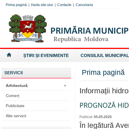
Prima pagină
|
Harta site-ului
|
Contacte
|
Cancelaria
ȘTIRI ȘI EVENIMENTE
CONSILIUL MUNICIPAL
Prima pagină
»
SERVICII
Arhitectură
+
Informații hidr
Comerț
PROGNOZĂ HI
Publicitate
Alte servicii
Publicat:
05.05.2020
În legătură Ave