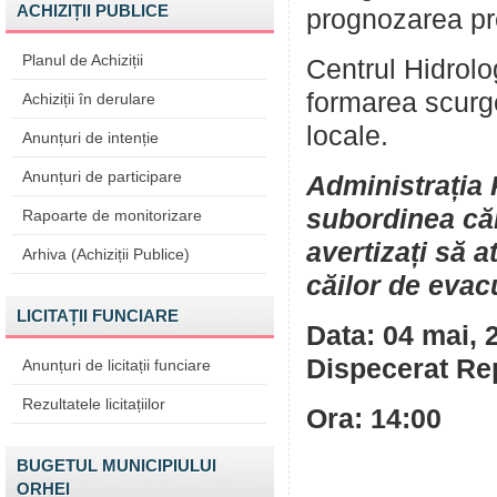
ACHIZIȚII PUBLICE
prognozarea prec
Planul de Achiziții
Centrul Hidrol
formarea scurge
Achiziții în derulare
locale.
Anunțuri de intenție
Anunțuri de participare
Administrația 
subordinea căr
Rapoarte de monitorizare
avertizați să a
Arhiva (Achiziții Publice)
căilor de evac
LICITAȚII FUNCIARE
Data: 0
Dispecerat Re
Anunțuri de licitații funciare
Rezultatele licitațiilor
Ora: 14:00
BUGETUL MUNICIPIULUI
ORHEI