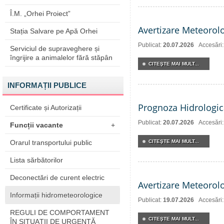
Î.M. „Orhei Proiect”
Avertizare Meteorol
Stația Salvare pe Apă Orhei
Publicat:
20.07.2026
Accesări
Serviciul de supraveghere și
îngrijire a animalelor fără stăpân
CITEŞTE MAI MULT...
INFORMAȚII PUBLICE
Prognoza Hidrologic
Certificate și Autorizații
Publicat:
20.07.2026
Accesări
Funcții vacante
+
Orarul transportului public
CITEŞTE MAI MULT...
Lista sărbătorilor
Deconectări de curent electric
Avertizare Meteorol
Informații hidrometeorologice
Publicat:
19.07.2026
Accesări
REGULI DE COMPORTAMENT
CITEŞTE MAI MULT...
ÎN SITUAŢII DE URGENŢĂ