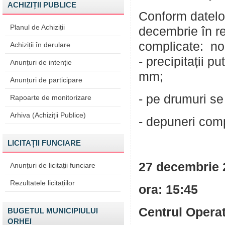
ACHIZIȚII PUBLICE
Conform datelor
Planul de Achiziții
decembrie în re
complicate: no
Achiziții în derulare
- precipitații p
Anunțuri de intenție
mm;
Anunțuri de participare
- pe drumuri se
Rapoarte de monitorizare
Arhiva (Achiziții Publice)
- depuneri com
LICITAȚII FUNCIARE
27 decembrie 
Anunțuri de licitații funciare
Rezultatele licitațiilor
ora: 1
Centrul Opera
BUGETUL MUNICIPIULUI
ORHEI