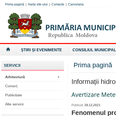
Prima pagină
|
Harta site-ului
|
Contacte
|
Cancelaria
ȘTIRI ȘI EVENIMENTE
CONSILIUL MUNICIPAL
Prima pagină
»
SERVICII
Arhitectură
+
Informații hidr
Comerț
Avertizare Mete
Publicitate
Alte servicii
Publicat:
28.12.2021
Fenomenul pr