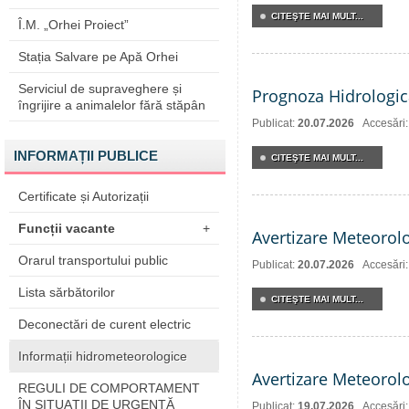
CITEŞTE MAI MULT...
Î.M. „Orhei Proiect”
Stația Salvare pe Apă Orhei
Serviciul de supraveghere și
Prognoza Hidrologic
îngrijire a animalelor fără stăpân
Publicat:
20.07.2026
Accesări
INFORMAȚII PUBLICE
CITEŞTE MAI MULT...
Certificate și Autorizații
Funcții vacante
+
Avertizare Meteorol
Orarul transportului public
Publicat:
20.07.2026
Accesări
Lista sărbătorilor
CITEŞTE MAI MULT...
Deconectări de curent electric
Informații hidrometeorologice
Avertizare Meteorol
REGULI DE COMPORTAMENT
ÎN SITUAŢII DE URGENŢĂ
Publicat:
19.07.2026
Accesări