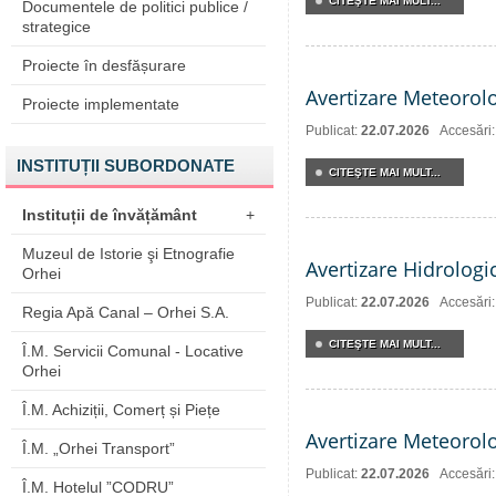
CITEŞTE MAI MULT...
Documentele de politici publice /
strategice
Proiecte în desfășurare
Avertizare Meteorol
Proiecte implementate
Publicat:
22.07.2026
Accesări
INSTITUȚII SUBORDONATE
CITEŞTE MAI MULT...
Instituții de învățământ
+
Muzeul de Istorie şi Etnografie
Avertizare Hidrologi
Orhei
Publicat:
22.07.2026
Accesări
Regia Apă Canal – Orhei S.A.
CITEŞTE MAI MULT...
Î.M. Servicii Comunal - Locative
Orhei
Î.M. Achiziții, Comerț și Piețe
Avertizare Meteorol
Î.M. „Orhei Transport”
Publicat:
22.07.2026
Accesări
Î.M. Hotelul ”CODRU”