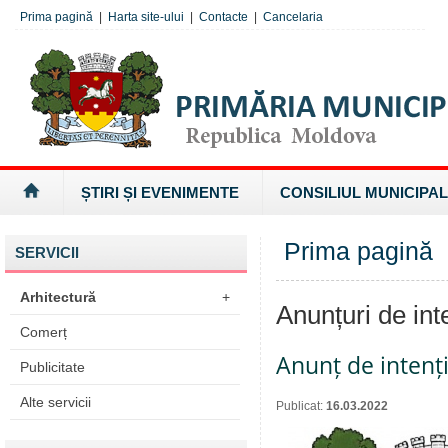
Prima pagină
|
Harta site-ului
|
Contacte
|
Cancelaria
ȘTIRI ȘI EVENIMENTE
CONSILIUL MUNICIPAL
Prima pagină
»
SERVICII
Arhitectură
+
Anunțuri de int
Comerț
Anunț de intenț
Publicitate
Alte servicii
Publicat:
16.03.2022