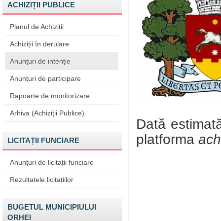
ACHIZIȚII PUBLICE
Planul de Achiziții
Achiziții în derulare
Anunțuri de intenție
Anunțuri de participare
Rapoarte de monitorizare
Arhiva (Achiziții Publice)
Dată estimată
platforma
ach
LICITAȚII FUNCIARE
Anunțuri de licitații funciare
Rezultatele licitațiilor
BUGETUL MUNICIPIULUI
ORHEI