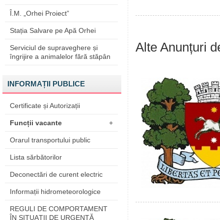
Î.M. „Orhei Proiect”
Stația Salvare pe Apă Orhei
Alte Anunțuri d
Serviciul de supraveghere și
îngrijire a animalelor fără stăpân
INFORMAȚII PUBLICE
Certificate și Autorizații
Funcții vacante
+
Orarul transportului public
Lista sărbătorilor
Deconectări de curent electric
Informații hidrometeorologice
REGULI DE COMPORTAMENT
ÎN SITUAŢII DE URGENŢĂ