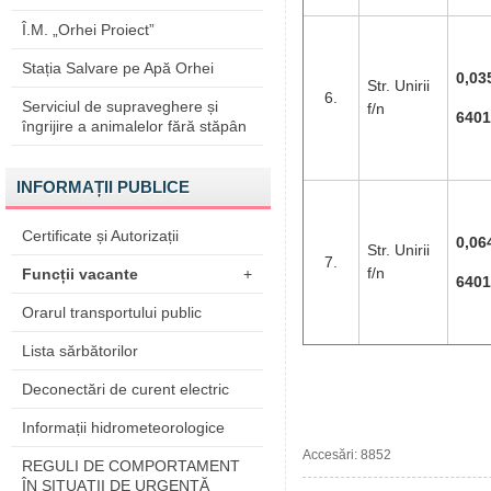
Î.M. „Orhei Proiect”
Stația Salvare pe Apă Orhei
0,03
Str. Unirii
6.
Serviciul de supraveghere și
f/n
6401
îngrijire a animalelor fără stăpân
INFORMAȚII PUBLICE
Certificate și Autorizații
0,06
Str. Unirii
7.
f/n
Funcții vacante
+
6401
Orarul transportului public
Lista sărbătorilor
Deconectări de curent electric
Informații hidrometeorologice
Accesări: 8852
REGULI DE COMPORTAMENT
ÎN SITUAŢII DE URGENŢĂ