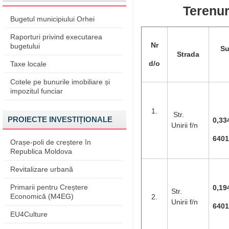
Terenuri
Bugetul municipiului Orhei
Raporturi privind executarea
Nr
bugetului
Su
Strada
d/o
Taxe locale
Cotele pe bunurile imobiliare și
impozitul funciar
1.
Str.
PROIECTE INVESTIȚIONALE
0,33
Unirii f/n
6401
Orașe-poli de creștere în
Republica Moldova
Revitalizare urbană
Primarii pentru Creștere
0,19
Str.
Economică (M4EG)
2.
Unirii f/n
6401
EU4Culture