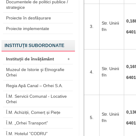
Documentele de politici publice /
strategice
Proiecte în desfășurare
0,18
Str. Unirii
3.
Proiecte implementate
f/n
6401
INSTITUȚII SUBORDONATE
Instituții de învățământ
+
0,16
Str. Unirii
Muzeul de Istorie şi Etnografie
4.
Orhei
f/n
6401
Regia Apă Canal – Orhei S.A.
Î.M. Servicii Comunal - Locative
Orhei
0,13
Î.M. Achiziții, Comerț și Piețe
Str. Unirii
5.
f/n
Î.M. „Orhei Transport”
6401
Î.M. Hotelul ”CODRU”