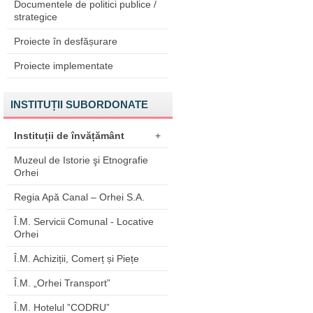
Documentele de politici publice /
strategice
Proiecte în desfășurare
Proiecte implementate
INSTITUȚII SUBORDONATE
Instituții de învățământ
+
Muzeul de Istorie şi Etnografie
Orhei
Regia Apă Canal – Orhei S.A.
Î.M. Servicii Comunal - Locative
Orhei
Î.M. Achiziții, Comerț și Piețe
Î.M. „Orhei Transport”
Î.M. Hotelul ”CODRU”