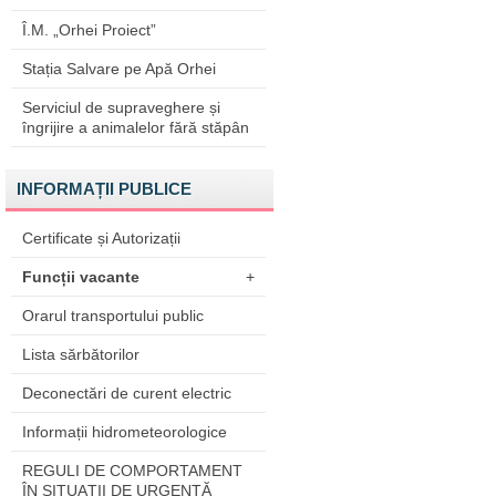
Î.M. „Orhei Proiect”
Stația Salvare pe Apă Orhei
Serviciul de supraveghere și
îngrijire a animalelor fără stăpân
INFORMAȚII PUBLICE
Certificate și Autorizații
Funcții vacante
+
Orarul transportului public
Lista sărbătorilor
Deconectări de curent electric
Informații hidrometeorologice
REGULI DE COMPORTAMENT
ÎN SITUAŢII DE URGENŢĂ