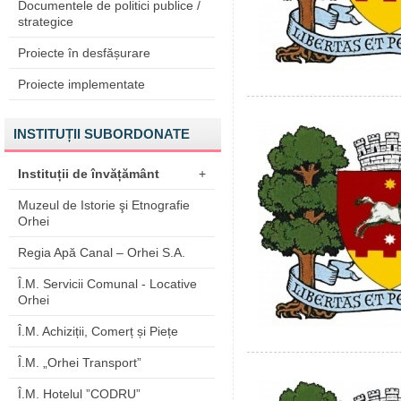
Documentele de politici publice /
strategice
Proiecte în desfășurare
Proiecte implementate
INSTITUȚII SUBORDONATE
Instituții de învățământ
+
Muzeul de Istorie şi Etnografie
Orhei
Regia Apă Canal – Orhei S.A.
Î.M. Servicii Comunal - Locative
Orhei
Î.M. Achiziții, Comerț și Piețe
Î.M. „Orhei Transport”
Î.M. Hotelul ”CODRU”