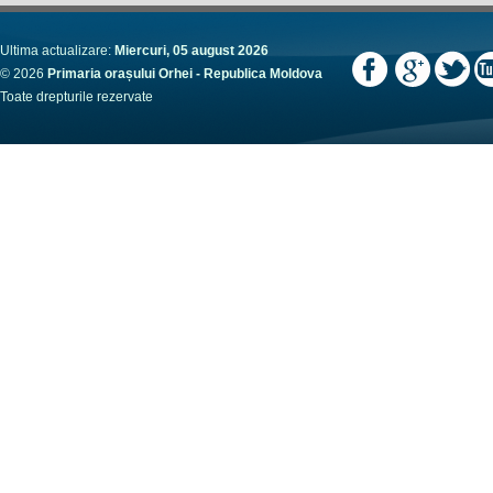
Ultima actualizare:
Miercuri, 05 august 2026
© 2026
Primaria orașului Orhei - Republica Moldova
Toate drepturile rezervate