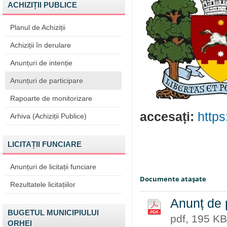
ACHIZIȚII PUBLICE
Planul de Achiziții
Achiziții în derulare
Anunțuri de intenție
Anunțuri de participare
Rapoarte de monitorizare
accesați:
https
Arhiva (Achiziții Publice)
LICITAȚII FUNCIARE
Anunțuri de licitații funciare
Documente ataşate
Rezultatele licitațiilor
Anunț de p
BUGETUL MUNICIPIULUI
pdf, 195 KB
ORHEI