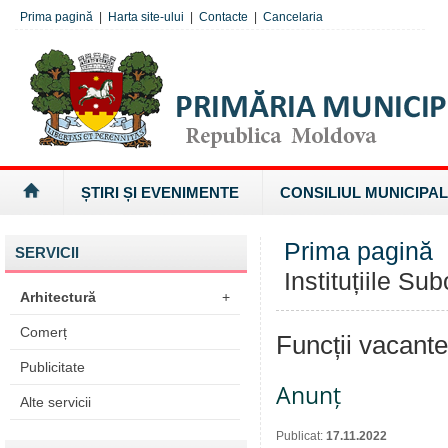
Prima pagină
|
Harta site-ului
|
Contacte
|
Cancelaria
ȘTIRI ȘI EVENIMENTE
CONSILIUL MUNICIPAL
Prima pagină
SERVICII
Instituțiile Su
Arhitectură
+
Comerț
Funcții vacante
Publicitate
Anunț
Alte servicii
Publicat:
17.11.2022