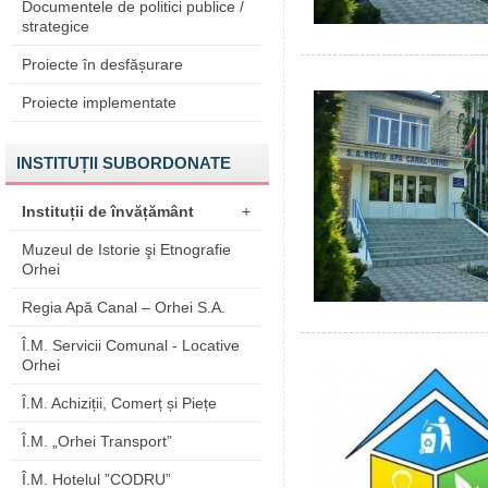
Documentele de politici publice /
strategice
Proiecte în desfășurare
Proiecte implementate
INSTITUȚII SUBORDONATE
Instituții de învățământ
+
Muzeul de Istorie şi Etnografie
Orhei
Regia Apă Canal – Orhei S.A.
Î.M. Servicii Comunal - Locative
Orhei
Î.M. Achiziții, Comerț și Piețe
Î.M. „Orhei Transport”
Î.M. Hotelul ”CODRU”