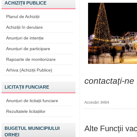
ACHIZIȚII PUBLICE
Planul de Achiziții
Achiziții în derulare
Anunțuri de intenție
Anunțuri de participare
Rapoarte de monitorizare
Arhiva (Achiziții Publice)
contactați-ne 
LICITAȚII FUNCIARE
Anunțuri de licitații funciare
Accesări: 8464
Rezultatele licitațiilor
Alte Funcții va
BUGETUL MUNICIPIULUI
ORHEI