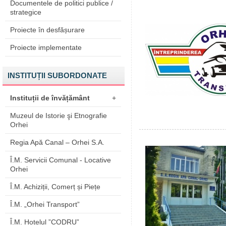
Documentele de politici publice /
strategice
Proiecte în desfășurare
Proiecte implementate
INSTITUȚII SUBORDONATE
Instituții de învățământ
+
Muzeul de Istorie şi Etnografie
Orhei
Regia Apă Canal – Orhei S.A.
Î.M. Servicii Comunal - Locative
Orhei
Î.M. Achiziții, Comerț și Piețe
Î.M. „Orhei Transport”
Î.M. Hotelul ”CODRU”