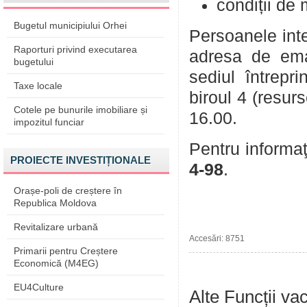
condiții de
Bugetul municipiului Orhei
Persoanele int
Raporturi privind executarea
adresa de em
bugetului
sediul întrepri
Taxe locale
biroul 4 (resur
Cotele pe bunurile imobiliare și
16.00.
impozitul funciar
Pentru informaţ
PROIECTE INVESTIȚIONALE
4-98
.
Orașe-poli de creștere în
Republica Moldova
Revitalizare urbană
Accesări: 8751
Primarii pentru Creștere
Economică (M4EG)
EU4Culture
Alte Funcții va