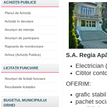
ACHIZIȚII PUBLICE
Planul de Achiziții
Achiziții în derulare
Anunțuri de intenție
Anunțuri de participare
Rapoarte de monitorizare
S.A. Regia Apă
Arhiva (Achiziții Publice)
Electrician (
LICITAȚII FUNCIARE
Cititor conto
Anunțuri de licitații funciare
OFERIM:
Rezultatele licitațiilor
grafic stab
BUGETUL MUNICIPIULUI
pachet socia
ORHEI