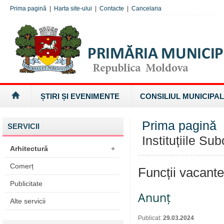
Prima pagină
|
Harta site-ului
|
Contacte
|
Cancelaria
ȘTIRI ȘI EVENIMENTE
CONSILIUL MUNICIPAL
Prima pagină
SERVICII
Instituțiile Su
Arhitectură
+
Comerț
Funcții vacante
Publicitate
Anunț
Alte servicii
Publicat:
29.03.2024