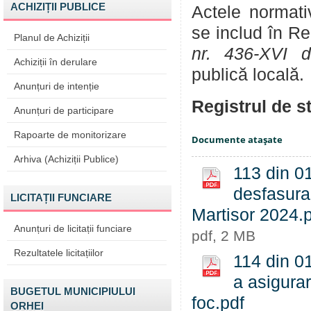
ACHIZIȚII PUBLICE
Actele normativ
se includ în Reg
Planul de Achiziții
nr. 436-XVI 
Achiziții în derulare
publică locală.
Anunțuri de intenție
Registrul de st
Anunțuri de participare
Rapoarte de monitorizare
Documente ataşate
Arhiva (Achiziții Publice)
113 din 01
desfasurar
LICITAȚII FUNCIARE
Martisor 2024.
Anunțuri de licitații funciare
pdf, 2 MB
Rezultatele licitațiilor
114 din 0
a asigurar
BUGETUL MUNICIPIULUI
foc.pdf
ORHEI