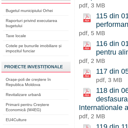
pdf, 3 MB
Bugetul municipiului Orhei
115 din 01
Raporturi privind executarea
performan
bugetului
pdf, 5 MB
Taxe locale
116 din 0
Cotele pe bunurile imobiliare și
pentru al
impozitul funciar
pdf, 2 MB
PROIECTE INVESTIȚIONALE
117 din 05
pdf, 3 MB
Orașe-poli de creștere în
Republica Moldova
118 din 06
Revitalizare urbană
desfasurar
Primarii pentru Creștere
Internationale 
Economică (M4EG)
pdf, 2 MB
EU4Culture
119 din 11