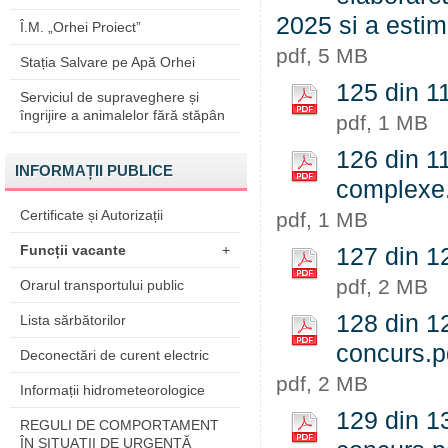
2025 si a estim
Î.M. „Orhei Proiect”
pdf, 5 MB
Stația Salvare pe Apă Orhei
125 din 11
Serviciul de supraveghere și
îngrijire a animalelor fără stăpân
pdf, 1 MB
126 din 11
INFORMAȚII PUBLICE
complexe
Certificate și Autorizații
pdf, 1 MB
Funcții vacante
+
127 din 12
pdf, 2 MB
Orarul transportului public
128 din 12
Lista sărbătorilor
concurs.p
Deconectări de curent electric
pdf, 2 MB
Informații hidrometeorologice
129 din 1
REGULI DE COMPORTAMENT
ÎN SITUAŢII DE URGENŢĂ