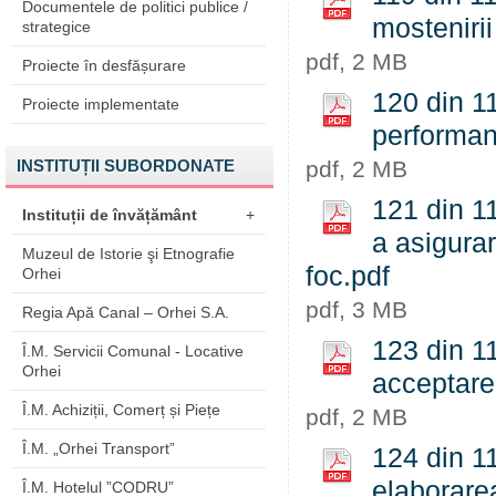
Documentele de politici publice /
mostenirii
strategice
pdf, 2 MB
Proiecte în desfășurare
120 din 11
Proiecte implementate
performant
INSTITUȚII SUBORDONATE
pdf, 2 MB
121 din 1
Instituții de învățământ
+
a asigurar
Muzeul de Istorie şi Etnografie
foc.pdf
Orhei
pdf, 3 MB
Regia Apă Canal – Orhei S.A.
123 din 11
Î.M. Servicii Comunal - Locative
Orhei
acceptare
Î.M. Achiziții, Comerț și Piețe
pdf, 2 MB
Î.M. „Orhei Transport”
124 din 11
elaborarea
Î.M. Hotelul ”CODRU”