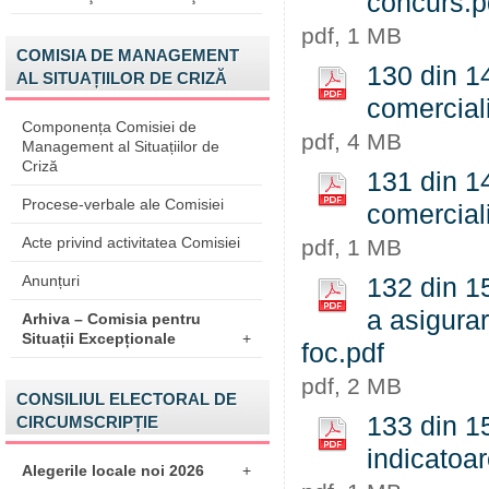
concurs.p
pdf, 1 MB
COMISIA DE MANAGEMENT
130 din 1
AL SITUAȚIILOR DE CRIZĂ
comerciali
Componența Comisiei de
pdf, 4 MB
Management al Situațiilor de
Criză
131 din 1
Procese-verbale ale Comisiei
comerciali
Acte privind activitatea Comisiei
pdf, 1 MB
Anunțuri
132 din 1
a asigurar
Arhiva – Comisia pentru
Situații Excepționale
+
foc.pdf
pdf, 2 MB
CONSILIUL ELECTORAL DE
133 din 15
CIRCUMSCRIPȚIE
indicatoar
Alegerile locale noi 2026
+