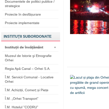
Documentele de politici publice /
strategice
Proiecte în desfășurare
Proiecte implementate
INSTITUȚII SUBORDONATE
Instituții de învățământ
+
Muzeul de Istorie şi Etnografie
Orhei
Regia Apă Canal – Orhei S.A.
Î.M. Servicii Comunal - Locative
Orhei
Î.M. Achiziții, Comerț și Piețe
Î.M. „Orhei Transport”
Î.M. Hotelul ”CODRU”