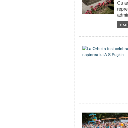
Cu ac
repre
admir
CIT