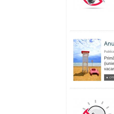
Anu
Public
Primă
(iuni
vacan
CIT