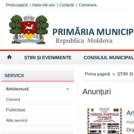
Prima pagină
|
Harta site-ului
|
Contacte
|
Cancelaria
ȘTIRI ȘI EVENIMENTE
CONSILIUL MUNICIPAL
Prima pagină
»
ȘTIRI Ș
SERVICII
Arhitectură
+
Anunțuri
Comerț
Publicitate
A
Alte servicii
Publ
Dra