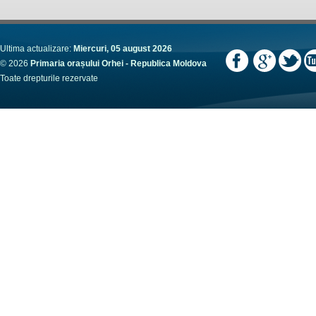
Ultima actualizare:
Miercuri, 05 august 2026
© 2026
Primaria orașului Orhei - Republica Moldova
Toate drepturile rezervate