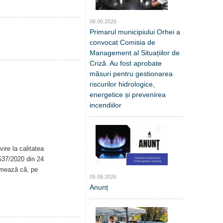
06.08.2026
Primarul municipiului Orhei a
convocat Comisia de
Management al Situațiilor de
Criză. Au fost aprobate
măsuri pentru gestionarea
riscurilor hidrologice,
energetice și prevenirea
incendiilor
ire la calitatea
. 537/2020 din 24
rmează că, pe
05.08.2026
Anunț