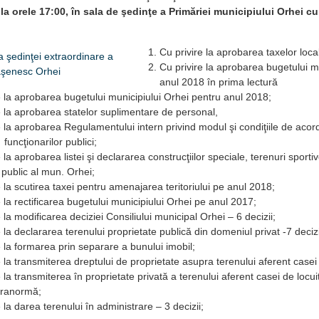
 la orele 17:00, în sala de şedinţe a Primăriei municipiului Orhei 
Cu privire la aprobarea taxelor loca
Cu privire la aprobarea bugetului m
anul 2018 în prima lectură
e la aprobarea bugetului municipiului Orhei pentru anul 2018;
e la aprobarea statelor suplimentare de personal,
e la aprobarea Regulamentului intern privind modul şi condiţiile de acord
funcţionarilor publici;
 la aprobarea listei şi declararea construcţiilor speciale, terenuri sporti
public al mun. Orhei;
e la scutirea taxei pentru amenajarea teritoriului pe anul 2018;
e la rectificarea bugetului municipiului Orhei pe anul 2017;
 la modificarea deciziei Consiliului municipal Orhei – 6 decizii;
e la declararea terenului proprietate publică din domeniul privat -7 decizi
e la formarea prin separare a bunului imobil;
e la transmiterea dreptului de proprietate asupra terenului aferent casei d
e la transmiterea în proprietate privată a terenului aferent casei de locui
pranormă;
 la darea terenului în administrare – 3 decizii;