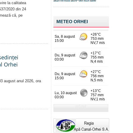
administrativ-teritoriale
ire la calitatea
. 537/2020 din 24
rmează că, pe
METEO ORHEI
edinței
al Orhei
 03 august anul 2026, ora