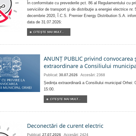
În conformitate cu prevederile pct. 86 al Regulamentului cu priv
serviciilor de transport şi de distribuţie a energiei electrice nr
decembrie 2020, Î.C.S. Premier Energy Distribution S.A. info
data de 31.07.2026:
CITEŞTE MAI MULT...
ANUNȚ PUBLIC privind convocarea ș
extraordinare a Consiliului municip
Publicat:
30.07.2026
Accesări: 2368
Ședința extraordinară a Consiliului municipal Orhei:
15:00.
CITEŞTE MAI MULT...
Deconectări de curent electric
Publicat:
27.07.2026
Accesări: 2424