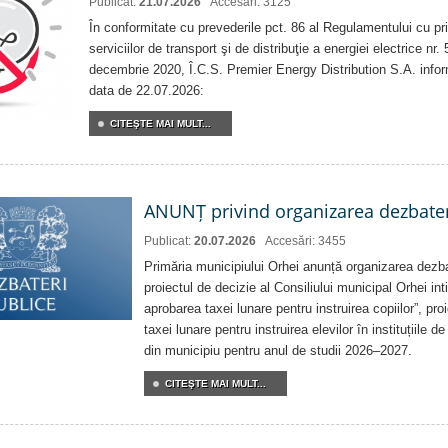
Publicat:
21.07.2026
Accesări: 3125
În conformitate cu prevederile pct. 86 al Regulamentului cu priv
serviciilor de transport şi de distribuţie a energiei electrice nr
decembrie 2020, Î.C.S. Premier Energy Distribution S.A. info
data de 22.07.2026:
CITEŞTE MAI MULT...
ANUNȚ privind organizarea dezbater
Publicat:
20.07.2026
Accesări: 3455
Primăria municipiului Orhei anunță organizarea dezbat
proiectul de decizie al Consiliului municipal Orhei inti
aprobarea taxei lunare pentru instruirea copiilor”, pro
taxei lunare pentru instruirea elevilor în instituțiile 
din municipiu pentru anul de studii 2026–2027.
CITEŞTE MAI MULT...