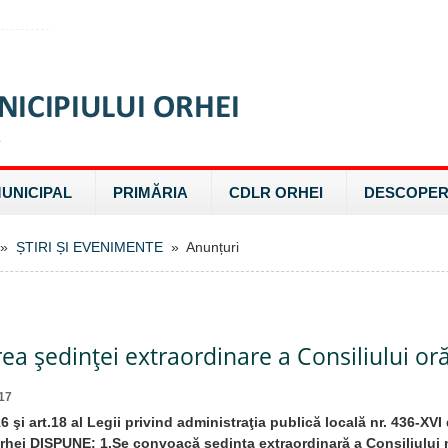
MUNICIPAL
PRIMĂRIA
CDLR ORHEI
DESCOPER
»
ȘTIRI ȘI EVENIMENTE
» Anunțuri
a şedinţei extraordinare a Consiliului or
17
16 şi art.18 al Legii privind administraţia publică locală nr. 436-XVI
rhei DISPUNE: 1.Se convoacă şedinţa extraordinară a Consiliului 