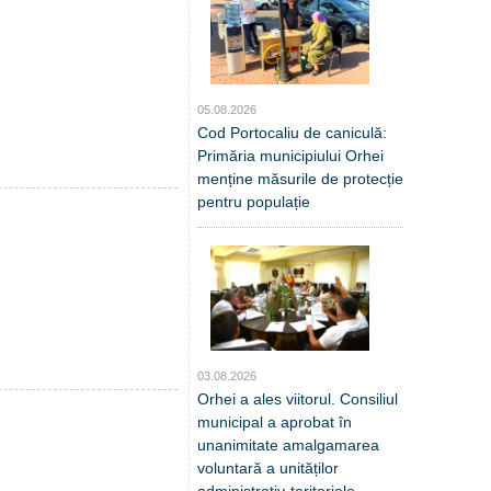
05.08.2026
Cod Portocaliu de caniculă:
Primăria municipiului Orhei
menține măsurile de protecție
pentru populație
03.08.2026
Orhei a ales viitorul. Consiliul
municipal a aprobat în
unanimitate amalgamarea
voluntară a unităților