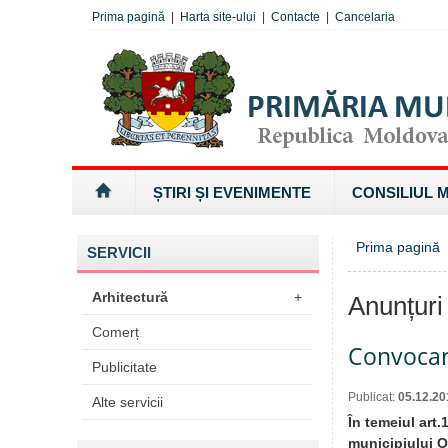
Prima pagină
|
Harta site-ului
|
Contacte
|
Cancelaria
ȘTIRI ȘI EVENIMENTE
CONSILIUL 
Prima pagină
SERVICII
Arhitectură
+
Anunțuri
Comerț
Convocare
Publicitate
Publicat:
05.12.20
Alte servicii
În temeiul art.
municipiului O