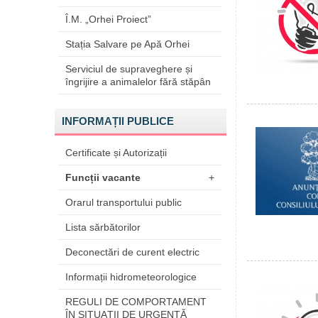
Î.M. „Orhei Proiect”
Stația Salvare pe Apă Orhei
Serviciul de supraveghere și
îngrijire a animalelor fără stăpân
INFORMAȚII PUBLICE
Certificate și Autorizații
Funcții vacante
+
Orarul transportului public
Lista sărbătorilor
Deconectări de curent electric
Informații hidrometeorologice
REGULI DE COMPORTAMENT
ÎN SITUAŢII DE URGENŢĂ