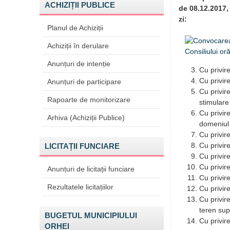
ACHIZIȚII PUBLICE
de 08.12.2017,
zi:
Planul de Achiziții
Achiziții în derulare
Anunțuri de intenție
Cu privir
Cu privir
Anunțuri de participare
Cu privir
Rapoarte de monitorizare
stimulare 
Cu privire
Arhiva (Achiziții Publice)
domeniul 
Cu privir
Cu privir
LICITAȚII FUNCIARE
Cu privire
Cu privir
Anunțuri de licitații funciare
Cu privir
Rezultatele licitațiilor
Cu privir
Cu privir
teren su
BUGETUL MUNICIPIULUI
Cu privire
ORHEI