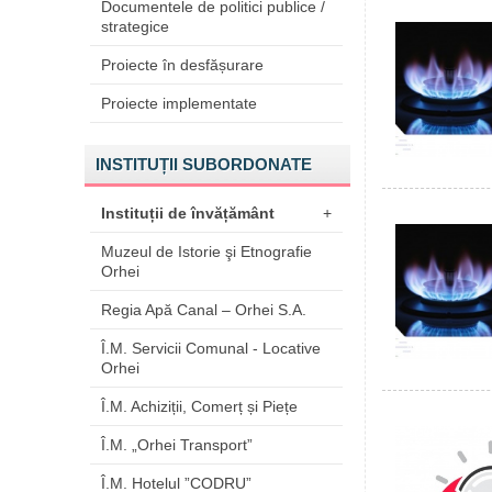
Documentele de politici publice /
strategice
Proiecte în desfășurare
Proiecte implementate
INSTITUȚII SUBORDONATE
Instituții de învățământ
+
Muzeul de Istorie şi Etnografie
Orhei
Regia Apă Canal – Orhei S.A.
Î.M. Servicii Comunal - Locative
Orhei
Î.M. Achiziții, Comerț și Piețe
Î.M. „Orhei Transport”
Î.M. Hotelul ”CODRU”