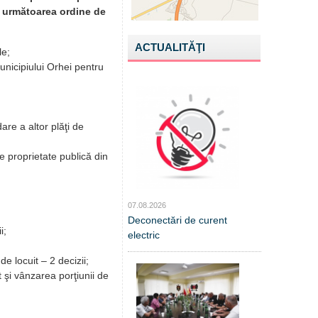
cu următoarea ordine de
ACTUALITĂŢI
le;
unicipiului Orhei pentru
are a altor plăţi de
ve proprietate publică din
07.08.2026
Deconectări de curent
i;
electric
e locuit – 2 decizii;
t şi vânzarea porţiunii de