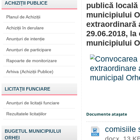
ACHIZIȚII PUBLICE
publică locală
municipiului 
Planul de Achiziții
extraordinară 
Achiziții în derulare
29.06.2018, la 
Anunțuri de intenție
municipiului O
Anunțuri de participare
Rapoarte de monitorizare
Arhiva (Achiziții Publice)
LICITAȚII FUNCIARE
Anunțuri de licitații funciare
Rezultatele licitațiilor
Documente ataşate
comisiile
BUGETUL MUNICIPIULUI
ORHEI
docx, 13 K