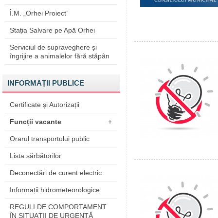
Î.M. „Orhei Proiect”
Stația Salvare pe Apă Orhei
Serviciul de supraveghere și
îngrijire a animalelor fără stăpân
INFORMAȚII PUBLICE
Certificate și Autorizații
Funcții vacante
+
Orarul transportului public
Lista sărbătorilor
Deconectări de curent electric
Informații hidrometeorologice
REGULI DE COMPORTAMENT
ÎN SITUAŢII DE URGENŢĂ