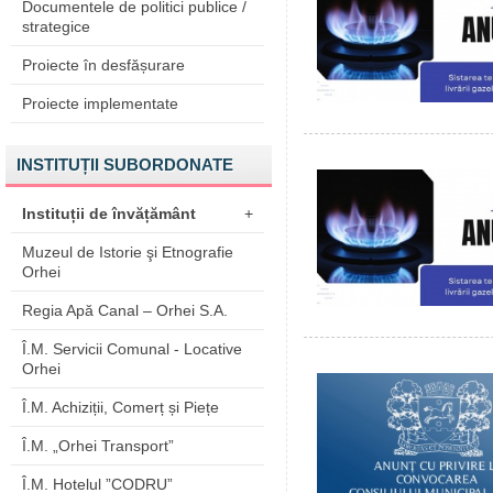
Documentele de politici publice /
strategice
Proiecte în desfășurare
Proiecte implementate
INSTITUȚII SUBORDONATE
Instituții de învățământ
+
Muzeul de Istorie şi Etnografie
Orhei
Regia Apă Canal – Orhei S.A.
Î.M. Servicii Comunal - Locative
Orhei
Î.M. Achiziții, Comerț și Piețe
Î.M. „Orhei Transport”
Î.M. Hotelul ”CODRU”