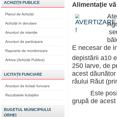
ACHIZIȚII PUBLICE
Alimentație vă
Planul de Achiziții
Ate
Agr
Achiziții în derulare
sem
Anunțuri de intenție
băl
Anunțuri de participare
E necesar de in
Rapoarte de monitorizare
depistării a10
Arhiva (Achiziții Publice)
250 larve, de p
acest dăunător 
LICITAȚII FUNCIARE
râului Răut (pr
Anunțuri de licitații funciare
Este posibila
Rezultatele licitațiilor
grupă de acest 
BUGETUL MUNICIPIULUI
ORHEI