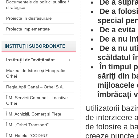
De a supra
Documentele de politici publice /
strategice
De a folosi
Proiecte în desfășurare
special pen
De a evita 
Proiecte implementate
De a nu int
INSTITUȚII SUBORDONATE
De a nu uti
scăldatul î
Instituții de învățământ
+
În timpul p
Muzeul de Istorie şi Etnografie
săriţi din 
Orhei
mijloacele 
Regia Apă Canal – Orhei S.A.
îmbrăcaţi v
Î.M. Servicii Comunal - Locative
Orhei
Utilizatorii ba
Î.M. Achiziții, Comerț și Piețe
de interzicere 
Î.M. „Orhei Transport”
de folosire a b
creeze puncte 
Î.M. Hotelul ”CODRU”