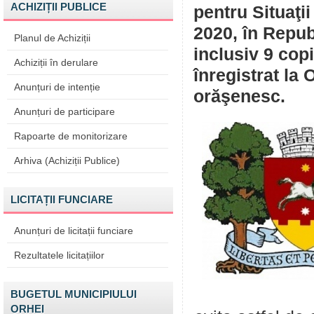
ACHIZIȚII PUBLICE
pentru Situaţii
2020, în Republ
Planul de Achiziții
inclusiv 9 copi
Achiziții în derulare
înregistrat la 
Anunțuri de intenție
orăşenesc.
Anunțuri de participare
Rapoarte de monitorizare
Arhiva (Achiziții Publice)
LICITAȚII FUNCIARE
Anunțuri de licitații funciare
Rezultatele licitațiilor
BUGETUL MUNICIPIULUI
ORHEI