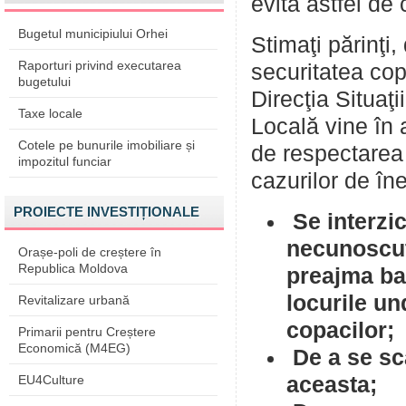
evita astfel de 
Bugetul municipiului Orhei
Stimaţi părinţi
Raporturi privind executarea
securitatea cop
bugetului
Direcţia Situaţ
Taxe locale
Locală vine în 
Cotele pe bunurile imobiliare și
de respectarea 
impozitul funciar
cazurilor de în
PROIECTE INVESTIȚIONALE
Se interzic
necunoscute
Orașe-poli de creștere în
Republica Moldova
preajma bar
locurile und
Revitalizare urbană
copacilor;
Primarii pentru Creștere
Economică (M4EG)
De a se scă
EU4Culture
aceasta;