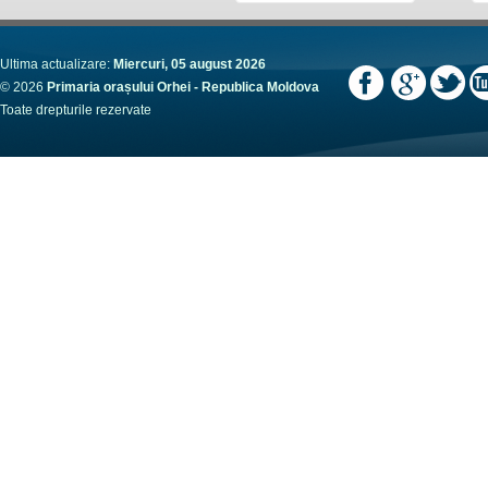
Ultima actualizare:
Miercuri, 05 august 2026
© 2026
Primaria orașului Orhei - Republica Moldova
Toate drepturile rezervate