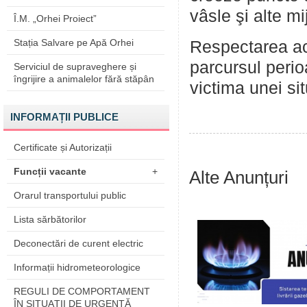
vâsle şi alte m
Î.M. „Orhei Proiect”
Stația Salvare pe Apă Orhei
Respectarea ac
parcursul perio
Serviciul de supraveghere și
îngrijire a animalelor fără stăpân
victima unei sit
INFORMAȚII PUBLICE
Certificate și Autorizații
Funcții vacante
+
Alte Anunțuri
Orarul transportului public
Lista sărbătorilor
Deconectări de curent electric
Informații hidrometeorologice
REGULI DE COMPORTAMENT
ÎN SITUAŢII DE URGENŢĂ