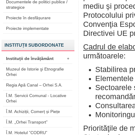
Documentele de politici publice /
mediu şi proce
strategice
Protocolului pr
Proiecte în desfășurare
Convenţia Espoo
Proiecte implementate
Directivei UE p
INSTITUȚII SUBORDONATE
Cadrul de elab
următoarele:
Instituții de învățământ
+
Stabilirea p
Muzeul de Istorie şi Etnografie
Orhei
Elementele c
Regia Apă Canal – Orhei S.A.
Sectoarele ş
recomandări
Î.M. Servicii Comunal - Locative
Orhei
Consultarea 
Î.M. Achiziții, Comerț și Piețe
Monitoringu
Î.M. „Orhei Transport”
Priorităţile de 
Î.M. Hotelul ”CODRU”