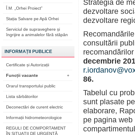
Strategia de med
Î.M. „Orhei Proiect”
dezvoltare soc
Stația Salvare pe Apă Orhei
dezvoltare regio
Serviciul de supraveghere și
Recomandările 
îngrijire a animalelor fără stăpân
consultării publ
recomandărilor 
INFORMAȚII PUBLICE
decembrie 20
Certificate și Autorizații
r.iordanov@vo
Funcții vacante
+
86.
Orarul transportului public
Tabelul cu prob
Lista sărbătorilor
sunt plasate pe
Deconectări de curent electric
elaborare, Rapo
Informații hidrometeorologice
pe pagina web o
compartimentul
REGULI DE COMPORTAMENT
ÎN SITUAŢII DE URGENŢĂ