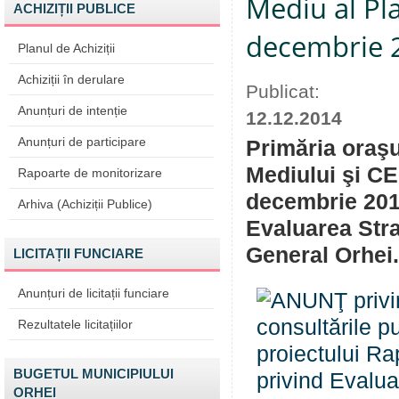
Mediu al Pl
ACHIZIȚII PUBLICE
decembrie 2
Planul de Achiziții
Achiziții în derulare
Publicat:
Anunțuri de intenție
12.12.2014
Anunțuri de participare
Primăria oraşu
Mediului şi CE
Rapoarte de monitorizare
decembrie 2014
Arhiva (Achiziții Publice)
Evaluarea Stra
General Orhei.
LICITAȚII FUNCIARE
Anunțuri de licitații funciare
Rezultatele licitațiilor
BUGETUL MUNICIPIULUI
ORHEI