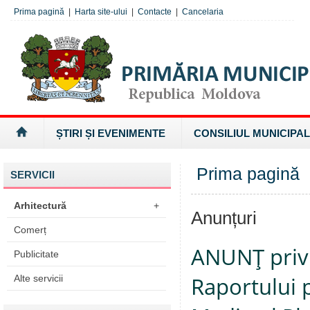
Prima pagină
|
Harta site-ului
|
Contacte
|
Cancelaria
ȘTIRI ȘI EVENIMENTE
CONSILIUL MUNICIPAL
Prima pagină
SERVICII
Arhitectură
+
Anunțuri
Comerț
ANUNŢ privi
Publicitate
Raportului 
Alte servicii