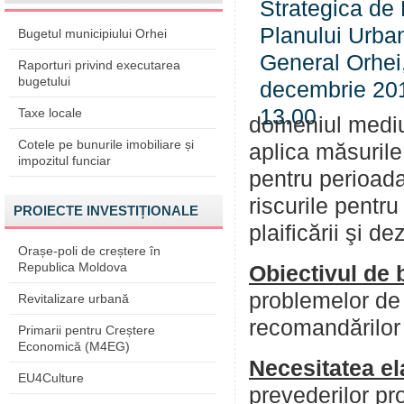
Bugetul municipiului Orhei
Raporturi privind executarea
bugetului
Taxe locale
domeniul mediul
Cotele pe bunurile imobiliare și
aplica măsurile
impozitul funciar
pentru perioada
riscurile pentr
PROIECTE INVESTIȚIONALE
plaificării şi dez
Orașe-poli de creștere în
Republica Moldova
Obiectivul de 
problemelor de 
Revitalizare urbană
recomandărilor 
Primarii pentru Creștere
Economică (M4EG)
Necesitatea el
EU4Culture
prevederilor pr