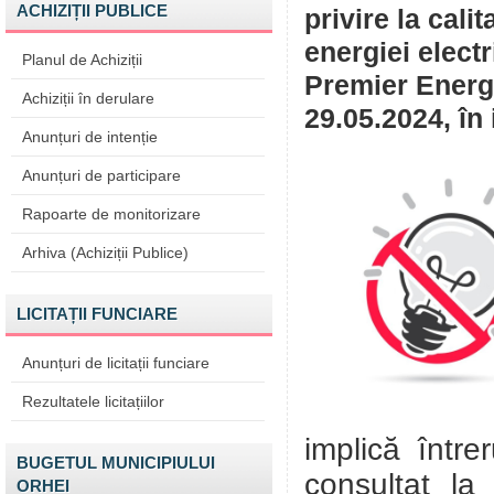
ACHIZIȚII PUBLICE
privire la cali
energiei elect
Planul de Achiziții
Premier Energy
Achiziții în derulare
29.05.2024, în
Anunțuri de intenție
Anunțuri de participare
Rapoarte de monitorizare
Arhiva (Achiziții Publice)
LICITAȚII FUNCIARE
Anunțuri de licitații funciare
Rezultatele licitațiilor
implică întrer
BUGETUL MUNICIPIULUI
consultat la
ORHEI