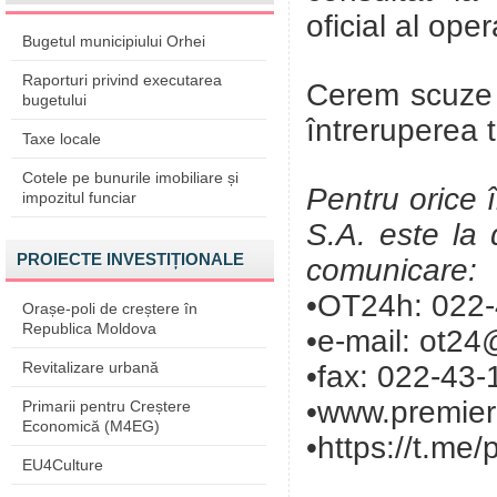
oficial al ope
Bugetul municipiului Orhei
Raporturi privind executarea
Cerem scuze p
bugetului
întreruperea t
Taxe locale
Cotele pe bunurile imobiliare și
Pentru orice î
impozitul funciar
S.A. este la 
PROIECTE INVESTIȚIONALE
comunicare:
•OT24h: 022-
Orașe-poli de creștere în
Republica Moldova
•e-mail: ot2
Revitalizare urbană
•fax: 022-43-
•www.premier
Primarii pentru Creștere
Economică (M4EG)
•https://t.me/
EU4Culture