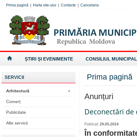
Prima pagină
|
Harta site-ului
|
Contacte
|
Cancelaria
ȘTIRI ȘI EVENIMENTE
CONSILIUL MUNICIPAL
Prima pagină
SERVICII
Arhitectură
+
Anunțuri
Comerț
Deconectări de c
Publicitate
Alte servicii
Publicat:
29.05.2024
În conformitat