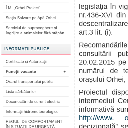
legislaţia în v
Î.M. „Orhei Proiect”
nr.436-XVI din
Stația Salvare pe Apă Orhei
descentralizar
Serviciul de supraveghere și
art.3 lit. (i).
îngrijire a animalelor fără stăpân
Recomandările 
INFORMAȚII PUBLICE
consultării 
20.02.2015 pe
Certificate și Autorizații
numărul de te
Funcții vacante
+
orașului Orhei, 
Orarul transportului public
Proiectul dispo
Lista sărbătorilor
intermediul Cen
Deconectări de curent electric
informativă sun
Informații hidrometeorologice
http://www. o
REGULI DE COMPORTAMENT
decizională” se
ÎN SITUAŢII DE URGENŢĂ