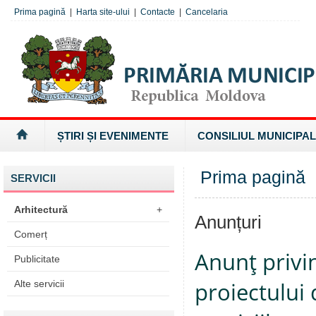
Prima pagină
|
Harta site-ului
|
Contacte
|
Cancelaria
ȘTIRI ȘI EVENIMENTE
CONSILIUL MUNICIPAL
Prima pagină
SERVICII
Arhitectură
+
Anunțuri
Comerț
Anunţ privi
Publicitate
proiectului 
Alte servicii