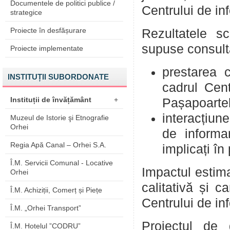
Documentele de politici publice /
Centrului de inf
strategice
Proiecte în desfășurare
Rezultatele s
supuse consultă
Proiecte implementate
prestarea c
INSTITUȚII SUBORDONATE
cadrul Cent
Instituții de învățământ
+
Pașapoartelo
interacțiune
Muzeul de Istorie şi Etnografie
Orhei
de informar
Regia Apă Canal – Orhei S.A.
implicați în
Î.M. Servicii Comunal - Locative
Impactul estima
Orhei
calitativă și ca
Î.M. Achiziții, Comerț și Piețe
Centrului de inf
Î.M. „Orhei Transport”
Proiectul de 
Î.M. Hotelul ”CODRU”