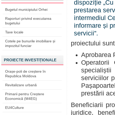
Bugetul municipiului Orhei
Raporturi privind executarea
bugetului
Taxe locale
Cotele pe bunurile imobiliare și
proiectului sunt
impozitul funciar
Aprobarea P
PROIECTE INVESTIȚIONALE
Operatorii 
specialiști
Orașe-poli de creștere în
Republica Moldova
serviciilor 
Pașapoartel
Revitalizare urbană
prestării ac
Primarii pentru Creștere
Economică (M4EG)
Beneficiarii pr
EU4Culture
juridice, benef