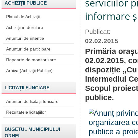
serviciilor 
ACHIZIȚII PUBLICE
informare și
Planul de Achiziții
Achiziții în derulare
Publicat:
Anunțuri de intenție
02.02.2015
Anunțuri de participare
Primăria orașu
02.02.2015, co
Rapoarte de monitorizare
dispoziție „Cu 
Arhiva (Achiziții Publice)
intermediul Cen
Scopul proiectu
LICITAȚII FUNCIARE
publice.
Anunțuri de licitații funciare
Rezultatele licitațiilor
BUGETUL MUNICIPIULUI
ORHEI